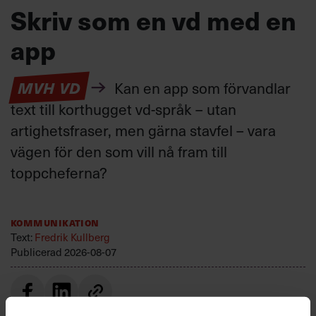
Skriv som en vd med en
app
MVH VD
Kan en app som förvandlar
text till korthugget vd-språk – utan
artighetsfraser, men gärna stavfel – vara
vägen för den som vill nå fram till
toppcheferna?
Kommunikation
Text:
Fredrik Kullberg
Publicerad
2026-08-07