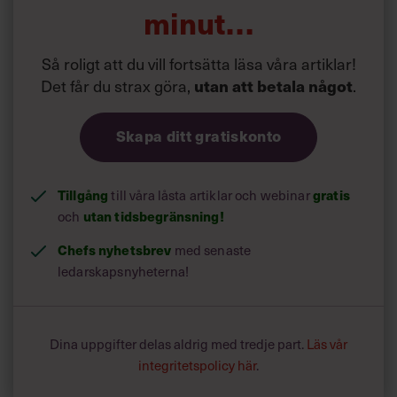
Experimentell och tolerant för misstag
minut…
Resultatorienterad
Förtroendeingivande
Så roligt att du vill fortsätta läsa våra artiklar!
Inspirerande
Det får du strax göra,
utan att betala något
.
Entusiasmerande
Lugn
Skapa ditt gratiskonto
Snabb förståelse för komplexa sammanhang
Varm och medkännande
Prestigefri
Tillgång
till våra låsta artiklar och webinar
gratis
Modig
och
utan tidsbegränsning!
Förmåga att locka fram det bästa hos andra
En god lyssnare
Chefs nyhetsbrev
med senaste
Självstark
ledarskapsnyheterna!
Flexibel
Ledarens beteende är egentligen det enda som räknas.
Dina uppgifter delas aldrig med tredje part.
Läs vår
Om jag (som ledare) har
integritetspolicy här
.
en fullständigt cynisk människosyn och föraktar
medarbetarna, men samtidigt