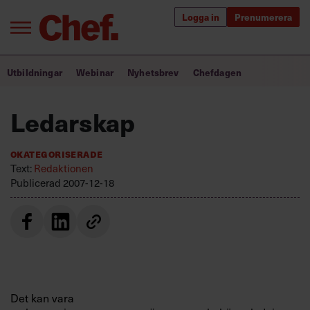
Logga in
Prenumerera
Bra ledare förändrar världen
Utbildningar
Webinar
Nyhetsbrev
Chefdagen
Innehåll från Chef
Ledarskap
Utbildning för ledare
Okategoriserade
Chefakademin+
Text:
Redaktionen
Publicerad
2007-12-18
Populära utbildningar
Annonsera
Om oss
Kontakta oss
Det kan vara
Kundservice