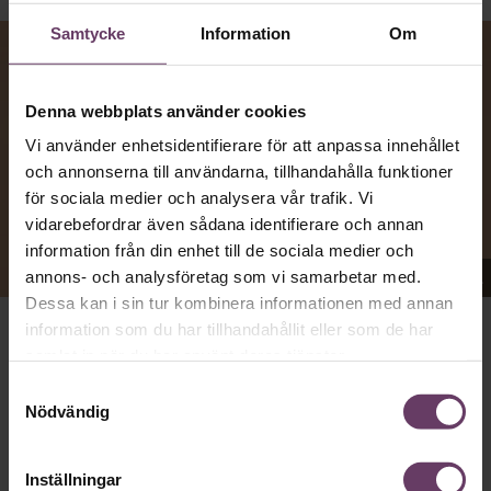
Samtycke
Information
Om
Denna webbplats använder cookies
Vi använder enhetsidentifierare för att anpassa innehållet
och annonserna till användarna, tillhandahålla funktioner
för sociala medier och analysera vår trafik. Vi
vidarebefordrar även sådana identifierare och annan
information från din enhet till de sociala medier och
Appen Sinceerly imiterar vd:ars kortfattade språk.
annons- och analysföretag som vi samarbetar med.
Dessa kan i sin tur kombinera informationen med annan
information som du har tillhandahållit eller som de har
VD:AR KAN VARA SVÅRA
att nå och besvarar inte alltid
samlat in när du har använt deras tjänster.
mejl från främlingar. Men studenten
Ben Horwitz
på
Samtyckesval
Harvard Business School kom på ett trick: Han skapade
Nödvändig
en app som imiterar toppchefernas sätt att skriva, med
stavfel, utan hälsningsfraser och mycket kortfattade
meddelanden bestående av en enda rad.
Inställningar