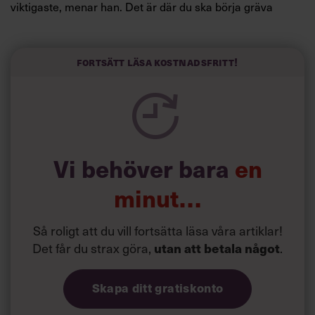
viktigaste, menar han. Det är där du ska börja gräva
redan i dag.
Här är Björn Lundins tre enkla åtgärder som tagit skruv
och höjt arbetsglädjen på Google:
Fortsätt läsa kostnadsfritt!
Vi behöver bara
en
minut…
Så roligt att du vill fortsätta läsa våra artiklar!
Det får du strax göra,
utan att betala något
.
Skapa ditt gratiskonto