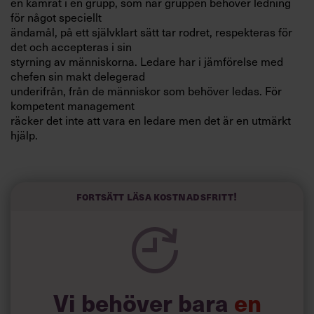
en kamrat i en grupp, som när gruppen behöver ledning
Villkor och policy för
för något speciellt
personuppgiftsbehandling
ändamål, på ett självklart sätt tar rodret, respekteras för
det och accepteras i sin
styrning av människorna. Ledare har i jämförelse med
Sök
chefen sin makt delegerad
efter:
underifrån, från de människor som behöver ledas. För
kompetent management
räcker det inte att vara en ledare men det är en utmärkt
hjälp.
Nedan anges kvaliteter hos en modern och framgångsrik
ledare. Se det dock
Fortsätt läsa kostnadsfritt!
som den idealbild det är.
Logga in
Öppen och utåtriktad
Prenumerera
Beslutsam
Frågvis
Kritisk
Vi behöver bara
en
Känslig