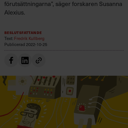
förutsättningarna”, säger forskaren Susanna
Villkor och policy för
personuppgiftsbehandling
Alexius.
Sök
Beslutsfattande
efter:
Text:
Fredrik Kullberg
Publicerad
2022-10-25
Logga in
Prenumerera