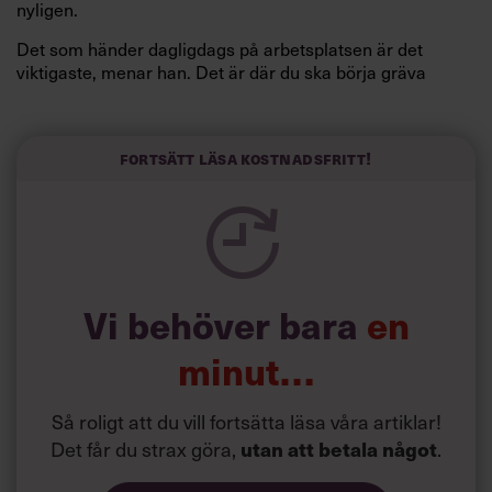
nyligen.
Det som händer dagligdags på arbetsplatsen är det
viktigaste, menar han. Det är där du ska börja gräva
redan i dag.
Här är Björn Lundins tre enkla åtgärder som tagit skruv
och höjt arbetsglädjen på Google:
Fortsätt läsa kostnadsfritt!
Vi behöver bara
en
minut…
Så roligt att du vill fortsätta läsa våra artiklar!
Det får du strax göra,
utan att betala något
.