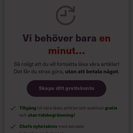
i företagsekonomi vid Score (Stockholms centrum för
forskning
om offentlig sektor),
Stockholms universitet
och
Handelshögskolan i Stockholm
och forskar i moderna
styrformer.
Hon fortsätter: ”Med tiden kan styrformerna samlas likt
Vi behöver bara
en
sediment i organisationens inre, och visa sig smått
omöjliga att plocka bort, även om de upplevs som
minut…
onödiga och kontraproduktiva. Mer sannolikt är att
organisationer som vill vara i framkant inför ytterligare en
styrform, den som för tillfället är mest modern”, säger
Så roligt att du vill fortsätta läsa våra artiklar!
Susanna Alexius.
Det får du strax göra,
utan att betala något
.
läs mer
Skapa ditt gratiskonto
Så tacklar du det
komplexa
Tillgång
till våra låsta artiklar och webinar
gratis
och
utan tidsbegränsning!
Chefs nyhetsbrev
med senaste