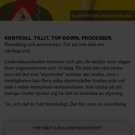
Illustration: Øivind Hovland
KONTROLL. TILLIT. TOP-DOWN. PROCESSER.
Renodling och samverkan. För att inte tala om
värdegrund.
Ledarskapsidealen kommer och går, de sköljer som vågor
över organisationer och företag. På ytan kan det verka
som att det ena ”styrmodet” avlöser det andra, men i
verkligheten kan flera olika styrmodeller frodas sida vid
sida i redan komplexa verksamheter. Inte undra på att
många chefer tycker sig ha fått en överdos av styrning.
”Ja, och det är fullt förståeligt. Det blir som en överdådig
smörgåstårta till slut. Idéerna bakom styrningen må ha
fallit i glömska, men den vardagspraktik som styrningen
lett till kan ändå finnas kvar, ofta utan att vi tänker
Fortsätt läsa kostnadsfritt!
närmare på det”, säger
Susanna Alexius
som är docent