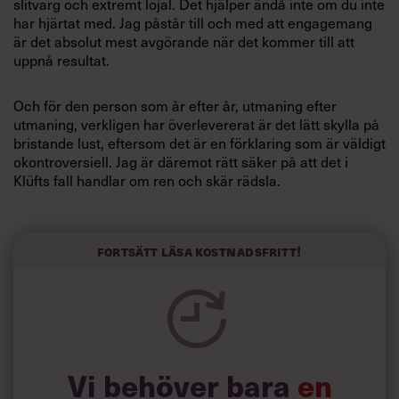
slitvarg och extremt lojal. Det hjälper ändå inte om du inte
Villkor och policy för
har hjärtat med. Jag påstår till och med att engagemang
personuppgiftsbehandling
är det absolut mest avgörande när det kommer till att
uppnå resultat.
Sök
Och för den person som år efter år, utmaning efter
efter:
utmaning, verkligen har överlevererat är det lätt skylla på
bristande lust, eftersom det är en förklaring som är väldigt
okontroversiell. Jag är däremot rätt säker på att det i
Klüfts fall handlar om ren och skär rädsla.
Man kan tycka att det är lätt att förstå att en person som
Carolina Klüft inte längre är lika hungrig när hon redan
Fortsätt läsa kostnadsfritt!
har vunnit ett OS-guld, två VM-guld och sjuttifjutton andra
Logga in
mästerskap. Fast å andra sidan kan man tycka att det är
fullständigt obegripligt att hungern avtar just nu bara ett
Prenumerera
par månader före OS. För utmaningar saknas verkligen
inte.
Vi behöver bara
en
Möjligheterna att ta ett andra OS-guld och slå det gamla