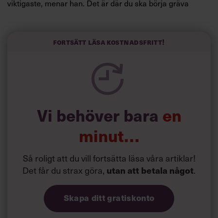
viktigaste, menar han. Det är där du ska börja gräva
redan i dag.
Här är Björn Lundins tre enkla åtgärder som tagit skruv
och höjt arbetsglädjen på Google:
Fortsätt läsa kostnadsfritt!
Vi behöver bara
en
minut…
Så roligt att du vill fortsätta läsa våra artiklar!
Det får du strax göra,
.
utan att betala något
Skapa ditt gratiskonto