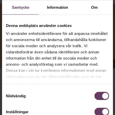
Samtycke
Information
Om
Denna webbplats använder cookies
Vi använder enhetsidentifierare för att anpassa innehållet
och annonserna till användarna, tillhandahålla funktioner
för sociala medier och analysera vår trafik. Vi
vidarebefordrar även sådana identifierare och annan
information från din enhet till de sociala medier och
Appen Sinceerly imiterar vd:ars kortfattade språk.
annons- och analysföretag som vi samarbetar med.
Dessa kan i sin tur kombinera informationen med annan
information som du har tillhandahållit eller som de har
att nå och besvarar inte alltid
VD:AR KAN VARA SVÅRA
samlat in när du har använt deras tjänster.
mejl från främlingar. Men studenten
på
Ben Horwitz
Samtyckesval
Harvard Business School kom på ett trick: Han skapade
Nödvändig
en app som imiterar toppchefernas sätt att skriva, med
stavfel, utan hälsningsfraser och mycket kortfattade
meddelanden bestående av en enda rad.
Inställningar