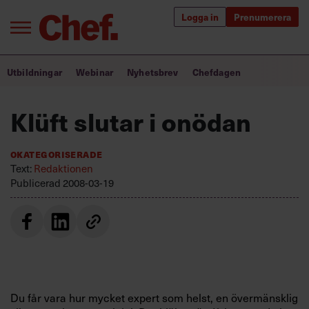
Logga in
Prenumerera
Bra ledare förändrar världen
Utbildningar
Webinar
Nyhetsbrev
Chefdagen
Innehåll från Chef
Klüft slutar i onödan
Utbildning för ledare
Okategoriserade
Chefakademin+
Text:
Redaktionen
Publicerad
2008-03-19
Populära utbildningar
Annonsera
Om oss
Kontakta oss
Du får vara hur mycket expert som helst, en övermänsklig
Kundservice