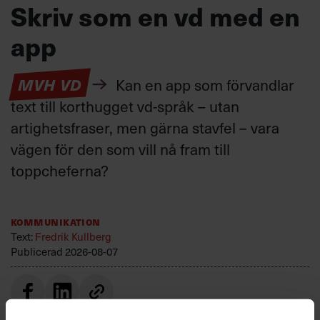
Skriv som en vd med en
app
MVH VD
Kan en app som förvandlar
text till korthugget vd-språk – utan
artighetsfraser, men gärna stavfel – vara
vägen för den som vill nå fram till
toppcheferna?
Kommunikation
Text:
Fredrik Kullberg
Publicerad
2026-08-07