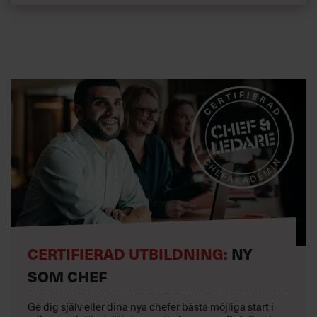
CERTIFIERAD UTBILDNING:
NY
SOM CHEF
Ge dig själv eller dina nya chefer bästa möjliga start i