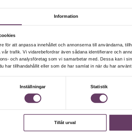
Information
cookies
e för att anpassa innehållet och annonserna till användarna, tillh
 vd med en app
vår trafik. Vi vidarebefordrar även sådana identifierare och anna
nnons- och analysföretag som vi samarbetar med. Dessa kan i sin
har tillhandahållit eller som de har samlat in när du har använt 
andlar text till korthugget vd-språk – uta
 vara vägen för den som vill nå fram till
Inställningar
Statistik
Tillåt urval