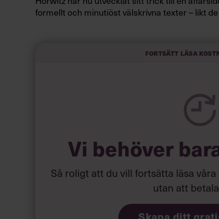
Horwitz har nu utvecklat sitt trick till en affär
formellt och minutiöst välskrivna texter – likt de
slarviga vd-stilen.
Fortsätt läsa kost
Vi behöver bar
Så roligt att du vill fortsätta läsa våra
utan att betal
Skapa ditt grat