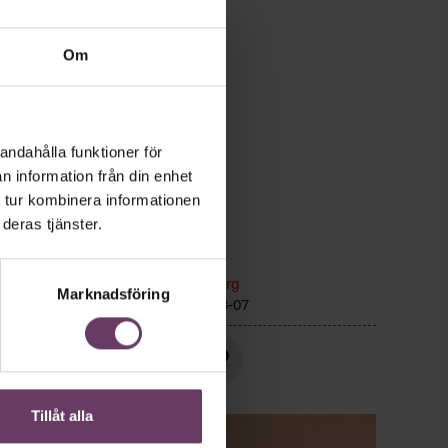
Om
andahålla funktioner för
n information från din enhet
 tur kombinera informationen
deras tjänster.
n
Kommunikation
Text:
Fredrik Kullberg
Marknadsföring
Publicerad
2026-08-07
Tillåt alla