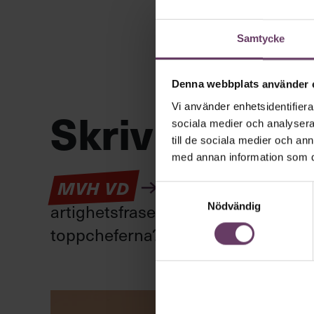
Samtycke
Denna webbplats använder 
Vi använder enhetsidentifierar
Skriv som en
sociala medier och analysera 
till de sociala medier och a
med annan information som du 
Kan en app som förv
MVH VD
Samtyckesval
artighetsfraser, men gärna stavfel –
Nödvändig
toppcheferna?