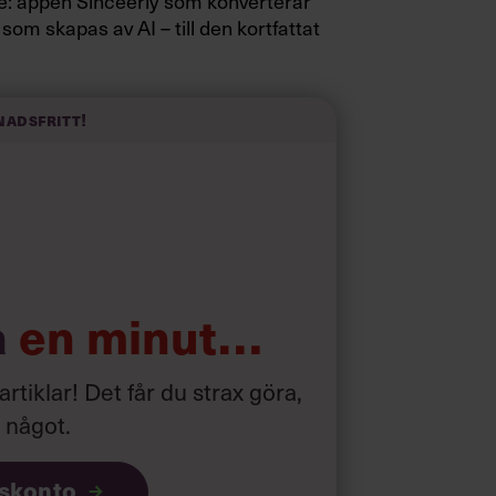
sidé: appen Sinceerly som konverterar
 som skapas av AI – till den kortfattat
nadsfritt!
a
en minut…
 artiklar! Det får du strax göra,
a något
.
iskonto