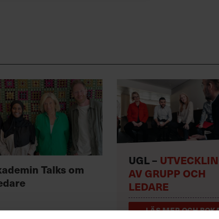
UGL –
UTVECKLI
kademin Talks om
AV GRUPP OCH
edare
LEDARE
LÄS MER OCH BOKA