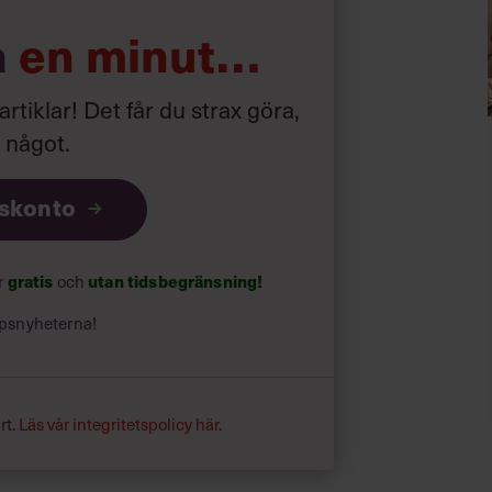
a
en minut…
 artiklar! Det får du strax göra,
a något
.
iskonto
ar
gratis
och
utan tidsbegränsning!
psnyheterna!
rt.
Läs vår integritetspolicy här
.