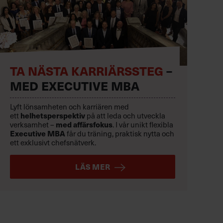
TA NÄSTA KARRIÄRSSTEG
–
MED EXECUTIVE MBA
Lyft lönsamheten och karriären med
ett
helhetsperspektiv
på att leda och utveckla
verksamhet –
med affärsfokus
. I vår unikt flexibla
Executive MBA
får du träning, praktisk nytta och
ett exklusivt chefsnätverk.
LÄS MER