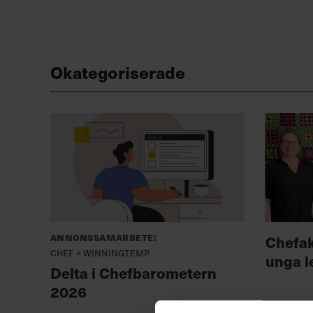
Okategoriserade
Annonssamarbete:
Chefa
Chef + Winningtemp
unga l
Delta i Chefbarometern
2026