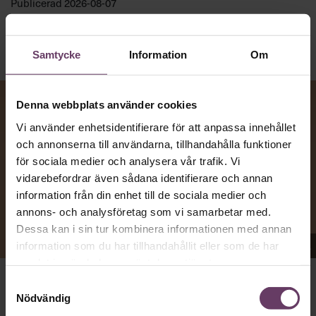
Publicerad
2026-08-07
Samtycke
Information
Om
Denna webbplats använder cookies
Vi använder enhetsidentifierare för att anpassa innehållet
och annonserna till användarna, tillhandahålla funktioner
för sociala medier och analysera vår trafik. Vi
vidarebefordrar även sådana identifierare och annan
information från din enhet till de sociala medier och
annons- och analysföretag som vi samarbetar med.
Dessa kan i sin tur kombinera informationen med annan
Appen Sinceerly imiterar vd:ars kortfattade språk.
information som du har tillhandahållit eller som de har
samlat in när du har använt deras tjänster.
Samtyckesval
VD:AR KAN VARA SVÅRA
att nå och besvarar inte alltid
Nödvändig
Ben Horwitz
mejl från främlingar. Men studenten
på