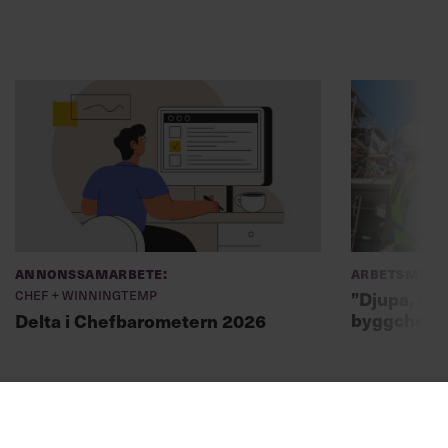
Annonssamarbete:
Arbetsmiljö
Chef + Winningtemp
”Djupa, str
byggchefer
Delta i Chefbarometern 2026