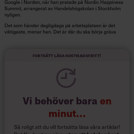
Google i Norden, när han pratade på Nordic Happiness
Summit, arrangerat av Handelshögskolan i Stockholm
nyligen.
Det som händer dagligdags på arbetsplatsen är det
viktigaste, menar han. Det är där du ska börja gräva
redan i dag.
Här är Björn Lundins tre enkla åtgärder som tagit skruv
och höjt arbetsglädjen på Google:
Fortsätt läsa kostnadsfritt!
Vi behöver bara
en
minut…
Så roligt att du vill fortsätta läsa våra artiklar!