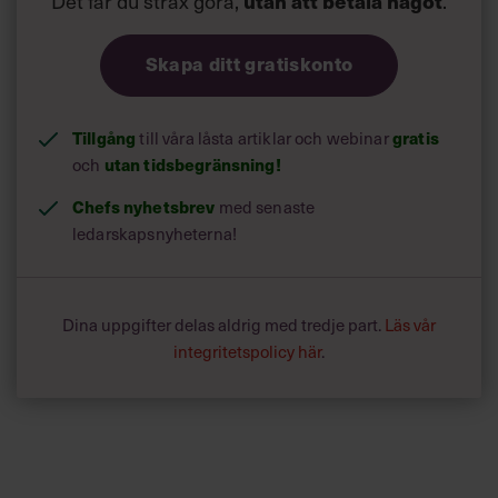
Det får du strax göra,
utan att betala något
.
Skapa ditt gratiskonto
Tillgång
gratis
till våra låsta artiklar och webinar
utan tidsbegränsning!
och
Chefs nyhetsbrev
med senaste
ledarskapsnyheterna!
Dina uppgifter delas aldrig med tredje part.
Läs vår
integritetspolicy här
.