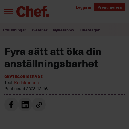
Logga in
Prenumerera
Bra ledare förändrar världen
Utbildningar
Webinar
Nyhetsbrev
Chefdagen
Innehåll från Chef
Fyra sätt att öka din
Utbildning för ledare
anställningsbarhet
Chefakademin+
Okategoriserade
Populära utbildningar
Text:
Redaktionen
Publicerad
2008-12-16
Annonsera
Om oss
Kontakta oss
Kundservice