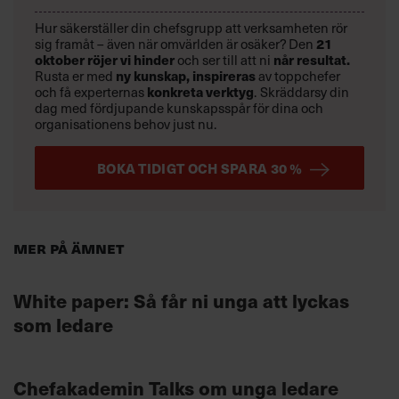
Hur säkerställer din chefsgrupp att verksamheten rör
21
sig framåt – även när omvärlden är osäker? Den
oktober
röjer vi hinder
når resultat.
och ser till att ni
ny kunskap,
inspireras
Rusta er med
av toppchefer
konkreta verktyg
och få experternas
.
Skräddarsy din
dag med fördjupande kunskapsspår för dina och
organisationens behov just nu.
BOKA TIDIGT OCH SPARA 30 %
Mer på ämnet
White paper: Så får ni unga att lyckas
som ledare
Chefakademin Talks om unga ledare