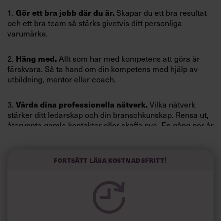
Villkor och policy för
Gör ett bra jobb där du är.
1.
Skapar du ett bra resultat
personuppgiftsbehandling
och ett bra team så stärks givetvis ditt personliga
varumärke.
Sök
Häng med.
efter:
2.
Allt som har med kompetens att göra är
färskvara. Så ta hand om din kompetens med hjälp av
utbildning, mentor eller coach.
Vårda dina professionella nätverk.
3.
Vilka nätverk
stärker ditt ledarskap och din branschkunskap. Rensa ut,
återuppta gamla kontakter eller skaffa nya. En gång per år
bör du fundera över hur ditt nätverk ser ut.
Logga in
Fortsätt läsa kostnadsfritt!
Ta hand om dig själv.
4.
God fysisk och psykisk hälsa.
Prenumerera
Träna, ät rätt, vårda det personliga nätverket. Det ger dig
näring, gör dig fokuserad och lär dig att hantera stress. En
personlig tränare kan få samma betydelse som en
personlig coach.