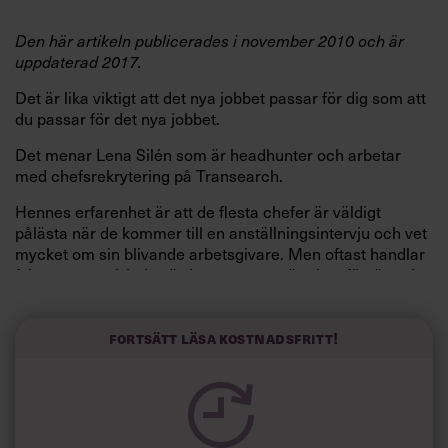
Den här artikeln publicerades i november 2010 och är
uppdaterad 2017.
Det är lika viktigt att det nya jobbet passar för dig som att
du passar för det nya jobbet.
Det menar Lena Silén som är headhunter och arbetar
med chefsrekrytering på Transearch.
Hennes erfarenhet är att de flesta chefer är väldigt
pålästa när de kommer till en anställningsintervju och vet
mycket om sin blivande arbetsgivare. Men oftast handlar
frågorna om »hårda värden« som omsättning, förväntad
tillväxt och finansiella strategier. Frågor om »mjuka
värden« som ledarskap, värderingar och företagskultur är
inte lika vanliga.
Fortsätt läsa kostnadsfritt!
Men det är de mjuka frågorna som till stor del avgör om
du kommer att trivas på ditt nya jobb.
»Du bör ta reda på om företaget stämmer överens med
den du är och vilken ledarstil du har. Om du föredrar en