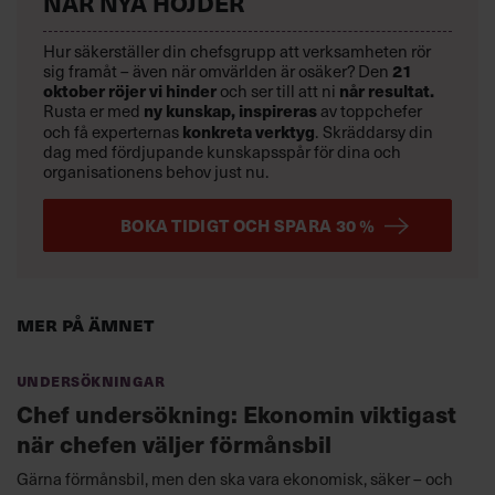
NÅR NYA HÖJDER
Hur säkerställer din chefsgrupp att verksamheten rör
sig framåt – även när omvärlden är osäker? Den
21
oktober
röjer vi hinder
och ser till att ni
når resultat.
Rusta er med
ny kunskap,
inspireras
av toppchefer
och få experternas
konkreta verktyg
.
Skräddarsy din
dag med fördjupande kunskapsspår för dina och
organisationens behov just nu.
BOKA TIDIGT OCH SPARA 30 %
Mer på ämnet
Undersökningar
Chef undersökning: Ekonomin viktigast
när chefen väljer förmånsbil
Gärna förmånsbil, men den ska vara ekonomisk, säker – och