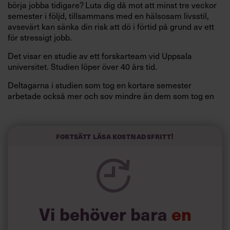
börja jobba tidigare? Luta dig då mot att minst tre veckor
semester i följd, tillsammans med en hälsosam livsstil,
avsevärt kan sänka din risk att dö i förtid på grund av ett
för stressigt jobb.
Det visar en studie av ett forskarteam vid Uppsala
universitet. Studien löper över 40 års tid.
Deltagarna i studien som tog en kortare semester
arbetade också mer och sov mindre än dem som tog en
längre semester, vilket ytterligare ökade stressen i deras
liv.
Forskarna tror sig dessutom kunna uttyda att en längre
Fortsätt läsa kostnadsfritt!
semester har större betydelse för långlevnad än andra
försök att förändra livsstilsvanor.
Vi behöver bara
en