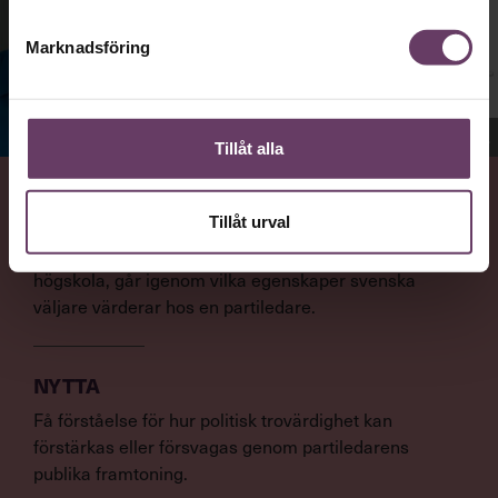
Marknadsföring
Jenny Madestam, docent i statsvetenskap.
Tillåt alla
VAD
Tillåt urval
Statsvetaren Jenny Madestam, lektor vid Södertörns
högskola, går igenom vilka egenskaper svenska
väljare värderar hos en partiledare.
NYTTA
Få förståelse för hur politisk trovärdighet kan
förstärkas eller försvagas genom partiledarens
publika framtoning.