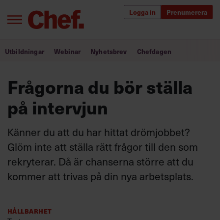
Logga in
Prenumerera
Bra ledare förändrar världen
Utbildningar
Webinar
Nyhetsbrev
Chefdagen
Innehåll från Chef
Frågorna du bör ställa
Utbildning för ledare
på intervjun
Chefakademin+
Känner du att du har hittat drömjobbet?
Populära utbildningar
Glöm inte att ställa rätt frågor till den som
rekryterar. Då är chanserna större att du
kommer att trivas på din nya arbetsplats.
Annonsera
Om oss
Kontakta oss
Hållbarhet
Kundservice