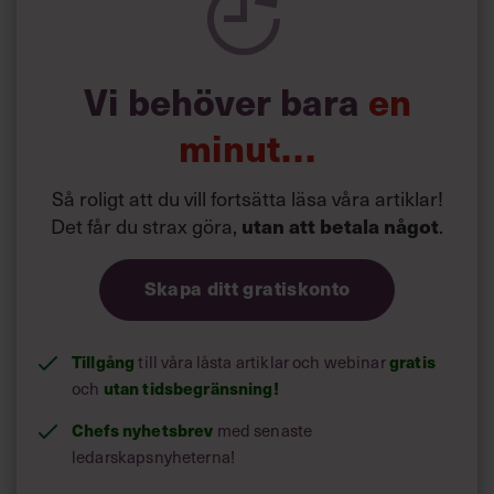
önskningar som svenskarna för fram i undersökningar.”
Läs mer:
Vi behöver bara
en
Siri Wikander: ”Led som i
början av pandemin”
minut…
Så roligt att du vill fortsätta läsa våra artiklar!
Det får du strax göra,
utan att betala något
.
Skapa ditt gratiskonto
Tillgång
till våra låsta artiklar och webinar
gratis
och
utan tidsbegränsning!
Chefs nyhetsbrev
med senaste
ledarskapsnyheterna!