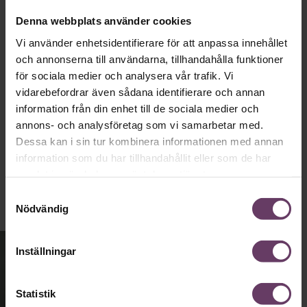
partiledarstilen som går hem, säger
Denna webbplats använder cookies
statsvetaren Jenny Madestam: ”Hellre en
Vi använder enhetsidentifierare för att anpassa innehållet
tråkig partiledare i foträta skor, än en
och annonserna till användarna, tillhandahålla funktioner
känslomässig spelevink i högklackat.”
för sociala medier och analysera vår trafik. Vi
vidarebefordrar även sådana identifierare och annan
information från din enhet till de sociala medier och
annons- och analysföretag som vi samarbetar med.
Ledarskap
Text:
Fredrik Kullberg
Dessa kan i sin tur kombinera informationen med annan
Publicerad
2026-08-03
information som du har tillhandahållit eller som de har
samlat in när du har använt deras tjänster.
Samtyckesval
Nödvändig
Inställningar
Statistik