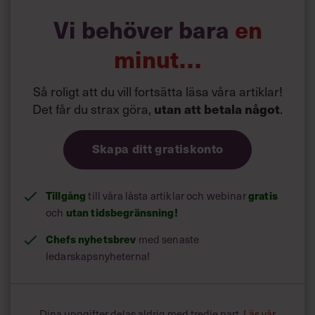
demokratisk ledarstil där du delegerar mycket kommer du
Vi behöver bara
en
förmodligen inte att trivas på en hierarkisk och auktoritär
arbetsplats«, säger Lena Silén.
minut…
Så roligt att du vill fortsätta läsa våra artiklar!
Det får du strax göra,
utan att betala något
.
Skapa ditt gratiskonto
Tillgång
till våra låsta artiklar och webinar
gratis
och
utan tidsbegränsning!
Chefs nyhetsbrev
med senaste
ledarskapsnyheterna!
Dina uppgifter delas aldrig med tredje part.
Läs vår