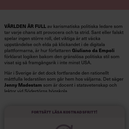
VÄRLDEN ÄR FULL
av karismatiska politiska ledare som
tar varje chans att provocera och ta strid. Sant eller falskt
spelar ingen större roll, det viktiga är att väcka
uppståndelse och elda på klickandet i de digitala
plattformarna, är hur författaren
Giuliano da Empoli
förklarat logiken bakom den gränslösa politiska stil som
visat sig så framgångsrik i inte minst USA.
Här i Sverige är det dock fortfarande den rationellt
måttfulla ledarstilen som går hem hos väljarna. Det säger
Jenny Madestam
som är docent i statsvetenskap och
lektor vid Södertörns högskola.
”Svenskarna tar politik på allvar och brukar uppskatta
politiker som har framtoningen av att vara kunniga,
Fortsätt läsa kostnadsfritt!
kompetenta och stå med båda fötterna på jorden. Hellre
en tråkig partiledare i foträta skor än en känslomässig
spelevink i högklackat, är hur jag brukar sammanfatta de