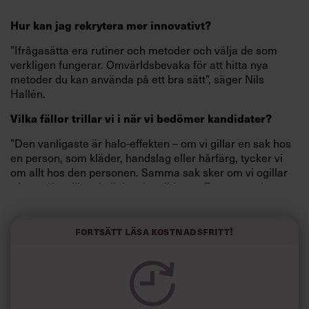
Hur kan jag rekrytera mer innovativt?
”Ifrågasätta era rutiner och metoder och välja de som
verkligen fungerar. Omvärldsbevaka för att hitta nya
metoder du kan använda på ett bra sätt”, säger Nils
Hallén.
Vilka fällor trillar vi i när vi bedömer kandidater?
”Den vanligaste är halo-effekten – om vi gillar en sak hos
en person, som kläder, handslag eller hårfärg, tycker vi
om allt hos den personen. Samma sak sker om vi ogillar
något, då ogillar vi allt hos kandidaten. Ett annat misstag
är att vi tror att vi kan få en helhetsbild av en kandidat.”
Hur får jag min organisation mer attraktiv för
Fortsätt läsa kostnadsfritt!
talanger?