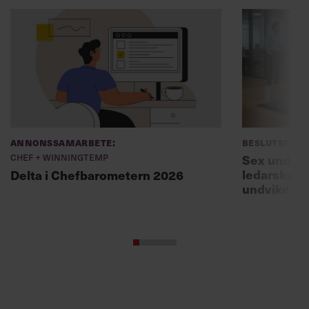
Annonssamarbete:
Beslutsfatt
Chef + Winningtemp
Sex unders
ledarskaps
Delta i Chefbarometern 2026
undviker 