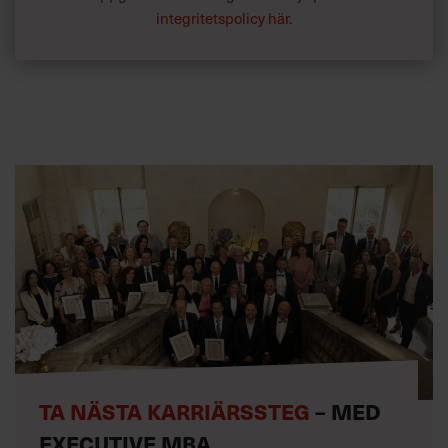
integritetspolicy här
.
TA NÄSTA KARRIÄRSSTEG
– MED
EXECUTIVE MBA