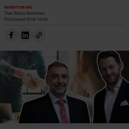
Villkor och policy för
Rekrytering
personuppgiftsbehandling
Text: Maria Gerlofson
Publicerad
2018-10-03
Sök
efter:
Logga in
Prenumerera