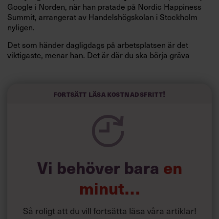
Google i Norden, när han pratade på Nordic Happiness
Summit, arrangerat av Handelshögskolan i Stockholm
nyligen.
Det som händer dagligdags på arbetsplatsen är det
viktigaste, menar han. Det är där du ska börja gräva
redan i dag.
Här är Björn Lundins tre enkla åtgärder som tagit skruv
och höjt arbetsglädjen på Google:
Fortsätt läsa kostnadsfritt!
Vi behöver bara
en
minut…
Så roligt att du vill fortsätta läsa våra artiklar!