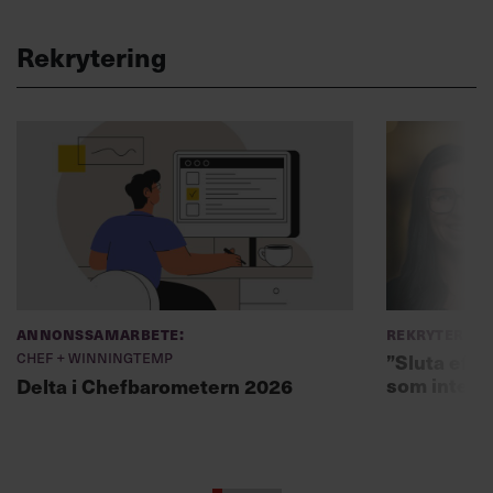
Rekrytering
Annonssamarbete:
Rekryterin
Chef + Winningtemp
”Sluta eft
som inte fi
Delta i Chefbarometern 2026