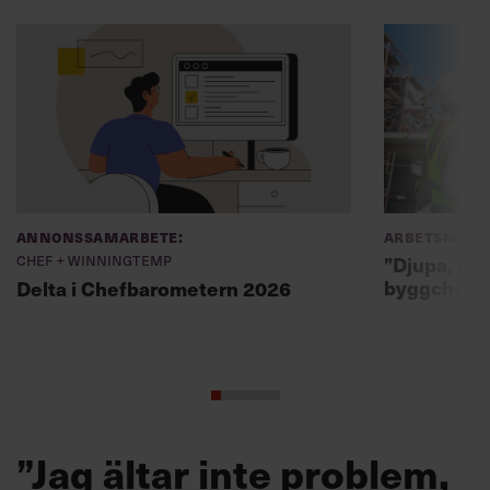
Annonssamarbete:
Arbetsmiljö
Chef + Winningtemp
”Djupa, str
byggchefer
Delta i Chefbarometern 2026
”Jag ältar inte problem,