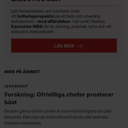
Lyft lönsamheten och karriären med
helhetsperspektiv
ett
på att leda och utveckla
med affärsfokus
verksamhet –
. I vår unikt flexibla
Executive MBA
får du träning, praktisk nytta och ett
exklusivt chefsnätverk.
LÄS MER
Mer på ämnet
Ledarskap
Forskning: Ofrivilliga chefer presterar
bäst
De som gärna vill bli chefer är inte nödvändigtvis de bäst
lämpade. Det visar en internationell studie där svenska
forskare medverkat.