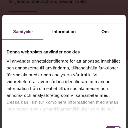
för jämställdhet och mot sexuellt våld.
NYTTA
Få en inblick i hur Ida Östensson tänker kring rättvisa,
Samtycke
Information
Om
hälsa, och att leda genom andra – men också
nazisthot och traumahantering på arbetsplatsen.
Denna webbplats använder cookies
Vi använder enhetsidentifierare för att anpassa innehållet
och annonserna till användarna, tillhandahålla funktioner
för sociala medier och analysera vår trafik. Vi
HON HAR KÖRT ETT
crossfit-pass på morgonen. För att
vidarebefordrar även sådana identifierare och annan
hon lärt sig vikten av återhämtning och för att tuff träning
låter tankarna vila. ”Meditation funkar inte på mig. Det är
information från din enhet till de sociala medier och
när jag får ta i som jag rensar huvudet”, säger hon.
annons- och analysföretag som vi samarbetar med.
Dessa kan i sin tur kombinera informationen med annan
Ida Östensson
är generalsekreterare för ChildX, en
information som du har tillhandahållit eller som de har
organisation som arbetar för att stoppa människohandel
samlat in när du har använt deras tjänster.
och sexuell exploatering av barn. En trygg uppväxt i en
diskussionslysten familj och ett par avgörande händelser i
Samtyckesval