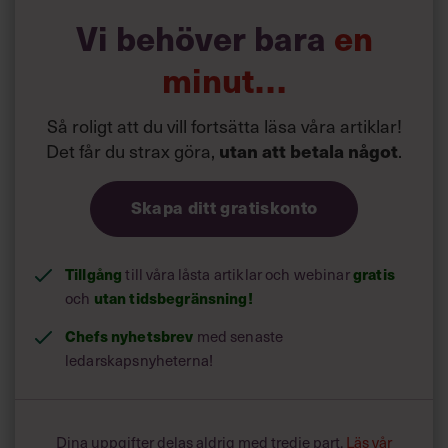
Vi behöver bara
en
minut…
Så roligt att du vill fortsätta läsa våra artiklar!
Det får du strax göra,
utan att betala något
.
Skapa ditt gratiskonto
Tillgång
gratis
till våra låsta artiklar och webinar
utan tidsbegränsning!
och
Chefs nyhetsbrev
med senaste
ledarskapsnyheterna!
Dina uppgifter delas aldrig med tredje part.
Läs vår