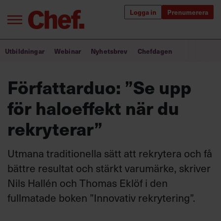
Logga in
Prenumerera
Bra ledare förändrar världen
Utbildningar
Webinar
Nyhetsbrev
Chefdagen
Innehåll från Chef
Författarduo: ”Se upp
Utbildning för ledare
för haloeffekt när du
Chefakademin+
rekryterar”
Populära utbildningar
Utmana traditionella sätt att rekrytera och få
bättre resultat och stärkt varumärke, skriver
Nils Hallén och Thomas Eklöf i den
Annonsera
Om oss
fullmatade boken ”Innovativ rekrytering”.
Kontakta oss
Kundservice