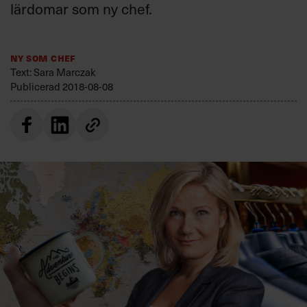
lärdomar som ny chef.
Villkor och policy för
personuppgiftsbehandling
Ny som chef
Sök
Text: Sara Marczak
efter:
Publicerad
2018-08-08
Logga in
Prenumerera