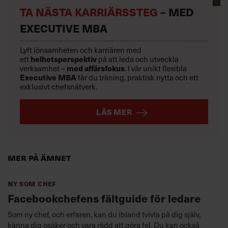
TA NÄSTA KARRIÄRSSTEG
– MED
EXECUTIVE MBA
Lyft lönsamheten och karriären med
ett
helhetsperspektiv
på att leda och utveckla
verksamhet –
med affärsfokus
. I vår unikt flexibla
Executive MBA
får du träning, praktisk nytta och ett
exklusivt chefsnätverk.
LÄS MER
Mer på ämnet
Ny som chef
Facebookchefens fältguide för ledare
Som ny chef, och erfaren, kan du ibland tvivla på dig själv,
känna dig osäker och vara rädd att göra fel. Du kan också