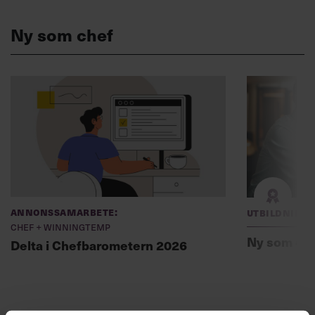
Ny som chef
Annonssamarbete:
Utbildning
Chef + Winningtemp
Ny som ch
Delta i Chefbarometern 2026