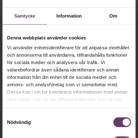
Samtycke
Information
Om
Skriv som en vd med en
app
Denna webbplats använder cookies
Vi använder enhetsidentifierare för att anpassa innehållet
MVH VD
Kan en app som förvandlar
och annonserna till användarna, tillhandahålla funktioner
text till korthugget vd-språk – utan
för sociala medier och analysera vår trafik. Vi
artighetsfraser, men gärna stavfel – vara
vidarebefordrar även sådana identifierare och annan
vägen för den som vill nå fram till
information från din enhet till de sociala medier och
annons- och analysföretag som vi samarbetar med.
toppcheferna?
Dessa kan i sin tur kombinera informationen med annan
information som du har tillhandahållit eller som de har
samlat in när du har använt deras tjänster.
Kommunikation
Text:
Fredrik Kullberg
Samtyckesval
Nödvändig
Publicerad
2026-08-07