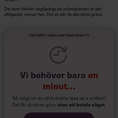
Det som händer dagligdags på arbetsplatsen är det
viktigaste, menar han. Det är där du ska börja gräva
redan i dag.
Här är Björn Lundins tre enkla åtgärder som tagit skruv
och höjt arbetsglädjen på Google:
Fortsätt läsa kostnadsfritt!
Vi behöver bara
en
minut…
Så roligt att du vill fortsätta läsa våra artiklar!
Det får du strax göra,
.
utan att betala något