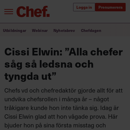
Logga in
Prenumerera
Bra ledare förändrar världen
Utbildningar
Webinar
Nyhetsbrev
Chefdagen
Innehåll från Chef
Cissi Elwin: ”Alla chefer
Utbildning för ledare
såg så ledsna och
Chefakademin+
tyngda ut”
Populära utbildningar
Chefs vd och chefredaktör gjorde allt för att
undvika chefsrollen i många år – något
tråkigare kunde hon inte tänka sig. Idag är
Annonsera
Om oss
Cissi Elwin glad att hon vågade prova. Här
Kontakta oss
bjuder hon på sina första misstag och
Kundservice