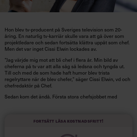
Hon blev tv-producent på Sveriges television som 20-
åring. En naturlig tv-karriär skulle vara att gå över som
projektledare och sedan fortsätta klättra uppåt som chef.
Men det var inget Cissi Elwin lockades av.
”Jag värjde mig mot att bli chef i flera år. Min bild av
cheferna på tv var att alla såg så ledsna och tyngda ut.
Till och med de som hade haft humor blev trista
regelryttare när de blev chefer,” säger Cissi Elwin, vd och
chefredaktör på Chef.
Sedan kom det ändå. Första stora chefsjobbet med
personalansvar. Cissi Elwin var då 35 år och erbjöds
jobbet som chefredaktör på Ica-kuriren.
”Jag ville jobba kreativt och med innehåll, så det lät väldigt
Fortsätt läsa kostnadsfritt!
roligt. Men med journalistiken följde ett personalansvar
som skulle visa sig vara mycket roligare än jag hade trott.