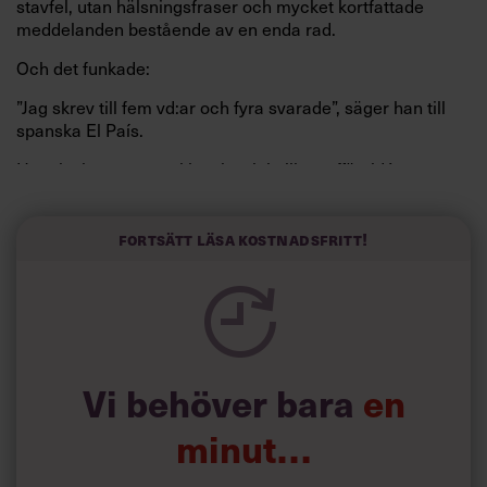
stavfel, utan hälsningsfraser och mycket kortfattade
meddelanden bestående av en enda rad.
Och det funkade:
”Jag skrev till fem vd:ar och fyra svarade”, säger han till
spanska El País.
Horwitz har nu utvecklat sitt trick till en affärsidé: appen
Sinceerly som konverterar formellt och minutiöst
välskrivna texter – likt de som skapas av AI – till den
kortfattat slarviga vd-stilen.
Fortsätt läsa kostnadsfritt!
Vi behöver bara
en
minut…