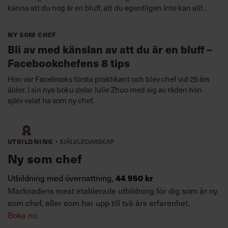
känna att du nog är en bluff, att du egentligen inte kan allt
det där som förväntas av dig.
Ny som chef
Bli av med känslan av att du är en bluff –
Facebookchefens 8 tips
Hon var Facebooks första praktikant och blev chef vid 25 års
ålder. I sin nya boku delar Julie Zhuo med sig av råden hon
själv velat ha som ny chef.
·
Utbildning
Självledarskap
Ny som chef
Utbildning med övernattning,
44 950 kr
Marknadens mest etablerade utbildning för dig som är ny
som chef, eller som har upp till två års erfarenhet.
Boka nu