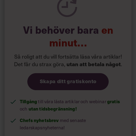
Nästan roligare än det andra.”
Hur hon skulle bete sig som chef hade Cissi Elwin
däremot ingen aning om.
Vi behöver bara
en
minut…
Så roligt att du vill fortsätta läsa våra artiklar!
Det får du strax göra,
.
utan att betala något
Skapa ditt gratiskonto
Tillgång
till våra låsta artiklar och webinar
gratis
och
utan tidsbegränsning!
Chefs nyhetsbrev
med senaste
ledarskapsnyheterna!