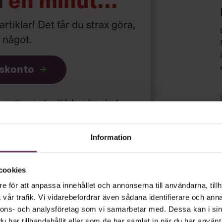
 artiklar! Det får du strax göra,
a något
.
iskonto
ar
gratis
och
utan tidsbegränsning!
psnyheterna!
Information
rt.
Läs vår integritetspolicy här
.
cookies
e för att anpassa innehållet och annonserna till användarna, tillh
vår trafik. Vi vidarebefordrar även sådana identifierare och anna
nnons- och analysföretag som vi samarbetar med. Dessa kan i sin
har tillhandahållit eller som de har samlat in när du har använt 