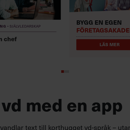
BYGG EN EGEN
·
ing
Självledarskap
FÖRETAGSAKADE
m chef
LÄS MER
 vd med en app
andlar text till korthugget vd-språk – uta