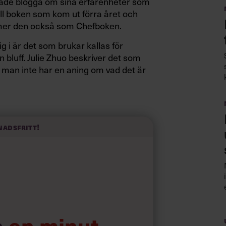
ade blogga om sina erfarenheter som
till boken som kom ut förra året och
ommer den också som Chefboken.
 i är det som brukar kallas för
n bluff. Julie Zhuo beskriver det som
t man inte har en aning om vad det är
ofta befinner sig i situationen att
att de konstant sätts i situationer där
nadsfritt!
t går bättre än du tror
a
en minut…
FÖR ATT HANTERA KÄNSLORNA: