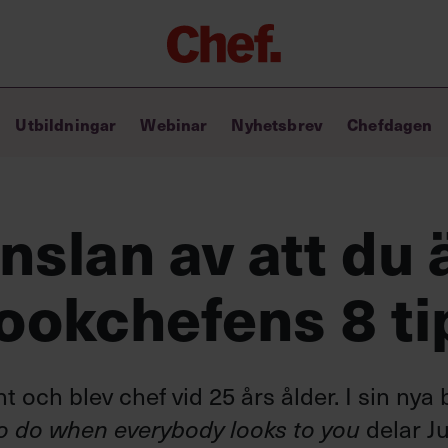
Chefakademin+
Utbildningar
Webinar
Nyhetsbrev
Chefdagen
Lyft ditt ledarskap med C+
Masterclass
Verktyg i vardagen
Ledarskapsbiblioteket
nslan av att du 
Ledarskapstest
Chef GPT – din chefsassistent i
bookchefens 8 ti
fickan
 och blev chef vid 25 års ålder. I sin nya
delar Ju
o do when everybody looks to you