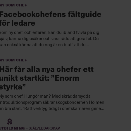
Ny som chef
Facebookchefens fältguide
för ledare
Som ny chef, och erfaren, kan du ibland tvivla på dig
själv, känna dig osäker och vara rädd att göra fel. Du
kan också känna att du nog är en bluff, att du
egentligen inte kan allt det där som förväntas av dig.
Ny som chef
Här får alla nya chefer ett
unikt startkit: ”Enorm
styrka”
Ny som chef. Hur gör man? Med skräddar­sydda
introduktionsprogram säkrar skogskoncernen Holmen
en bra start. ”Rätt verktyg tidigt i chefskarriären ger en
enorm styrka”, säger hr-chefen Helén Lalér Herbring.
·
Utbildning
Självledarskap