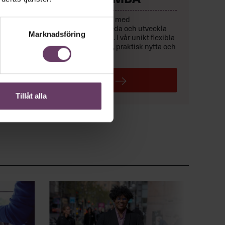
Lyft lönsamheten och karriären med
ett
helhetsperspektiv
på att leda och utveckla
Marknadsföring
verksamhet –
med affärsfokus
. I vår unikt flexibla
Executive MBA
får du träning, praktisk nytta och
ett exklusivt chefsnätverk.
LÄS MER
Tillåt alla