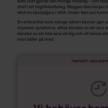
som chef gjorde hon många misstag – och börj
chef i ett högtillväxtbolag. Bloggen blev början 
blivit en bästsäljare i USA. Under februari k
En erfarenhet som många säkert känner igen sig
alltså känslan av att vara e
impostor syndrome,
känslan av att inte vara värdig och att känna at
man håller på med.
Här är nya chefer extra sårbara – dels för att de 
andra ber dem om svar, men kanske särskilt för 
de gör saker för första gången.
Fortsätt läsa kost
Läs också:
10 tecken på att de
Vi behöver bar
HÄR ÄR JULIE ZHUOS TVÅ BÄSTA TEKNIKER 