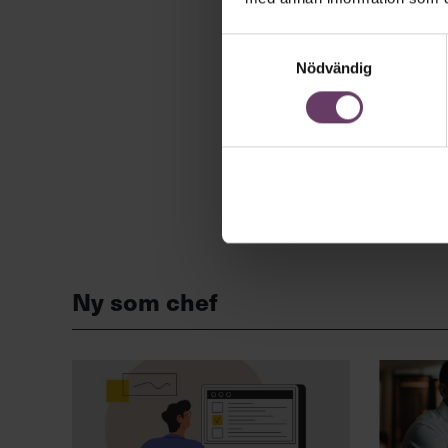
Samtyckesval
Nödvändig
Ny som chef