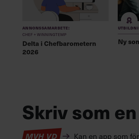
Annonssamarbete:
Utbildn
Chef + Winningtemp
Ny so
Delta i Chefbarometern
2026
Skriv som en
Kan en app som förv
MVH VD