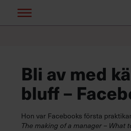
Sök
efter:
Bli av med kä
bluff – Face
Hon var Facebooks första praktikant
The making of a manager – What t