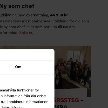
Ny som chef
Utbildning med övernattning,
44 950 kr
Marknadens mest etablerade utbildning för dig som
är ny som chef, eller som har upp till två års
erfarenhet.
Boka nu
Om
andahålla funktioner för
n information från din enhet
TA NÄSTA KARRIÄRSSTEG
–
 tur kombinera informationen
MED EXECUTIVE MBA
deras tjänster.