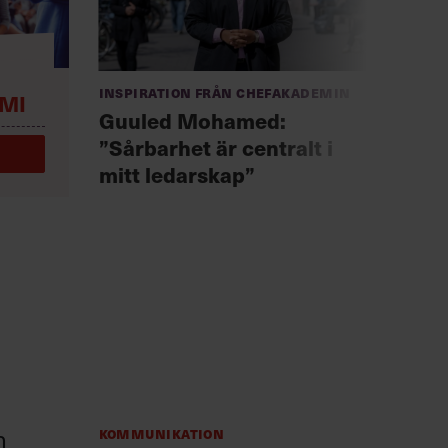
Anno
Inspiration från Chefakademin
MI
Chef +
Guuled Mohamed:
Fast
”Sårbarhet är centralt i
för 
mitt ledarskap”
n
Kommunikation