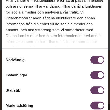
Vi använder enhetsidentifierare för att anpassa innehållet
och annonserna till användarna, tillhandahålla funktioner
för sociala medier och analysera vår trafik. Vi
Kommunikation
Text:
Fredrik Kullberg
vidarebefordrar även sådana identifierare och annan
Publicerad
2026-08-07
information från din enhet till de sociala medier och
annons- och analysföretag som vi samarbetar med.
Dessa kan i sin tur kombinera informationen med annan
information som du har tillhandahållit eller som de har
samlat in när du har använt deras tjänster.
Samtyckesval
Nödvändig
Inställningar
Statistik
Marknadsföring
Appen Sinceerly imiterar vd:ars kortfattade språk.