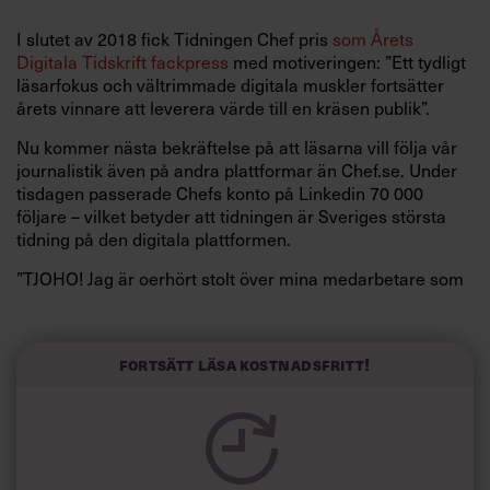
I slutet av 2018 fick Tidningen Chef pris
som Årets
Digitala Tidskrift fackpress
med motiveringen: ”Ett tydligt
läsarfokus och vältrimmade digitala muskler fortsätter
årets vinnare att leverera värde till en kräsen publik”.
Nu kommer nästa bekräftelse på att läsarna vill följa vår
journalistik även på andra plattformar än Chef.se. Under
tisdagen passerade Chefs konto på Linkedin 70 000
följare – vilket betyder att tidningen är Sveriges största
tidning på den digitala plattformen.
”TJOHO! Jag är oerhört stolt över mina medarbetare som
med stor passion gör angelägna inlägg varje dag.
Linkedin har blivit en superviktig plattform där vi ser
behov och för dialog med chefer i deras vardag”, säger
Fortsätt läsa kostnadsfritt!
Cissi Elwin, chefredaktör och vd på Chef.
Även Calle Fleur, vice vd på Chef, kommenterar
milstolpen:
”Att som första medieföretag i Sverige nå 70 000 följare är