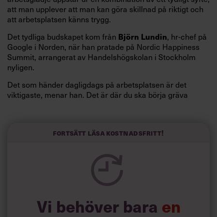
att man upplever att man kan göra skillnad på riktigt och
att arbetsplatsen känns trygg.
Det tydliga budskapet kom från
Björn Lundin
, hr-chef på
Google i Norden, när han pratade på Nordic Happiness
Summit, arrangerat av Handelshögskolan i Stockholm
nyligen.
Det som händer dagligdags på arbetsplatsen är det
viktigaste, menar han. Det är där du ska börja gräva
redan i dag.
Här är Björn Lundins tre enkla åtgärder som tagit skruv
och höjt arbetsglädjen på Google:
Fortsätt läsa kostnadsfritt!
Vi behöver bara
en