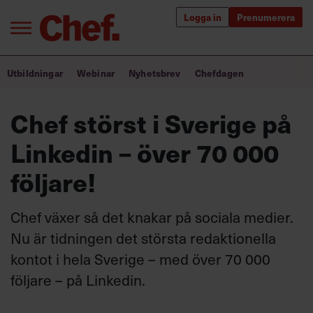
Logga in
Prenumerera
Bra ledare förändrar världen
Utbildningar
Webinar
Nyhetsbrev
Chefdagen
Innehåll från Chef
Chef störst i Sverige på
Utbildning för ledare
Linkedin – över 70 000
Chefakademin+
följare!
Populära utbildningar
Chef växer så det knakar på sociala medier.
Nu är tidningen det största redaktionella
kontot i hela Sverige – med över 70 000
Annonsera
Om oss
följare – på Linkedin.
Kontakta oss
Kundservice