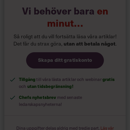
ett bevis på att vi lyckas med det vi jobbar för varje dag –
Vi behöver bara
en
att skapa nytta för Sveriges chefer.”
minut…
Så roligt att du vill fortsätta läsa våra artiklar!
Det får du strax göra,
utan att betala något
.
Skapa ditt gratiskonto
Tillgång
till våra låsta artiklar och webinar
gratis
och
utan tidsbegränsning!
Chefs nyhetsbrev
med senaste
ledarskapsnyheterna!
Dina uppgifter delas aldrig med tredje part.
Läs vår