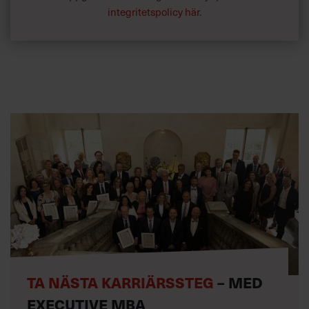
integritetspolicy här
.
TA NÄSTA KARRIÄRSSTEG
– MED
EXECUTIVE MBA