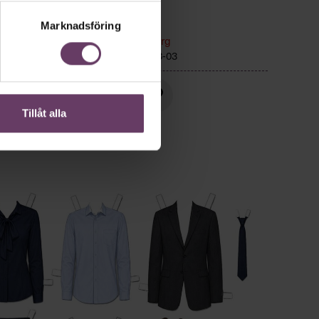
r
Ledarskap
Marknadsföring
Text:
Fredrik Kullberg
r hem,
Publicerad
2026-08-03
or, än
Tillåt alla