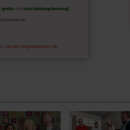
gratis
utan tidsbegränsning!
ar
och
psnyheterna!
rt.
Läs vår integritetspolicy här
.