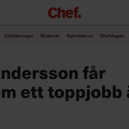
Chefakademin+
Utbildningar
Webinar
Nyhetsbrev
Chefdagen
Lyft ditt ledarskap med C+
Masterclass
Verktyg i vardagen
Ledarskapsbiblioteket
Andersson får
Ledarskapstest
Chef GPT – din chefsassistent i
m ett toppjobb ä
fickan