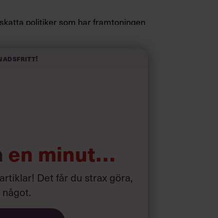
pskatta politiker som har framtoningen
a fötterna på jorden. Hellre en tråkig
elevink i högklackat, är hur jag brukar
 fram i undersökningar.”
nadsfritt!
d som i början av pandemin”
a
en minut…
 artiklar! Det får du strax göra,
a något
.