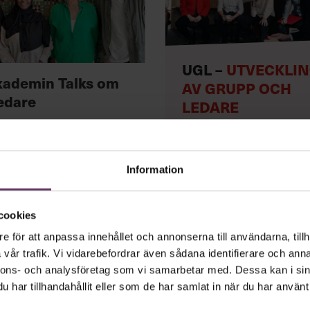
UGL –
UTVECKLI
kademin Talks om
AV GRUPP OCH
edare
LEDARE
LÄS MER OCH BOKA
Information
cookies
e för att anpassa innehållet och annonserna till användarna, tillh
vår trafik. Vi vidarebefordrar även sådana identifierare och anna
tiledare vara
nnons- och analysföretag som vi samarbetar med. Dessa kan i sin
har tillhandahållit eller som de har samlat in när du har använt 