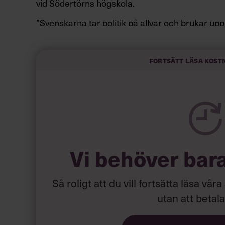
vid Södertörns högskola.
”Svenskarna tar politik på allvar och brukar up
av att vara kunniga, kompetenta och stå med båd
partiledare i foträta skor än en känslomässig sp
sammanfatta de önskningar som svenskarna för
Fortsätt läsa kost
Läs mer:
Siri Wikander: ”Le
Vi behöver bar
Så roligt att du vill fortsätta läsa våra
utan att betal