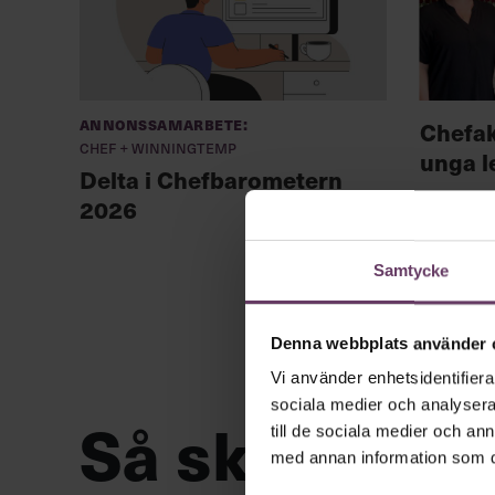
Annonssamarbete:
Chefa
Chef + Winningtemp
unga l
Delta i Chefbarometern
2026
Samtycke
Denna webbplats använder 
Vi använder enhetsidentifierar
sociala medier och analysera 
Så ska en par
till de sociala medier och a
med annan information som du 