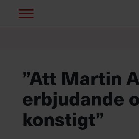
Sök
efter:
”Att Martin 
erbjudande o
konstigt”