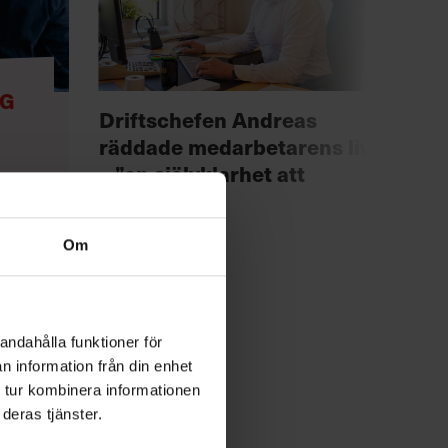
NG
Anno
Driftschefen Andreas
Chef +
räddade medarbetarens liv
Fast
– ”en självklarhet att
för 
agera”
!
Om
andahålla funktioner för
n information från din enhet
 tur kombinera informationen
deras tjänster.