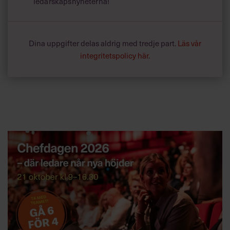
ledarskapsnyheterna!
Dina uppgifter delas aldrig med tredje part.
Läs vår
integritetspolicy här
.