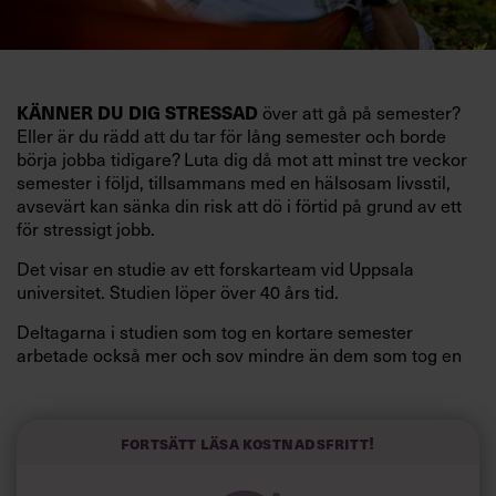
KÄNNER DU DIG STRESSAD
över att gå på semester?
Eller är du rädd att du tar för lång semester och borde
börja jobba tidigare? Luta dig då mot att minst tre veckor
semester i följd, tillsammans med en hälsosam livsstil,
avsevärt kan sänka din risk att dö i förtid på grund av ett
för stressigt jobb.
Det visar en studie av ett forskarteam vid Uppsala
universitet. Studien löper över 40 års tid.
Deltagarna i studien som tog en kortare semester
arbetade också mer och sov mindre än dem som tog en
längre semester, vilket ytterligare ökade stressen i deras
liv.
Forskarna tror sig dessutom kunna uttyda att en längre
Fortsätt läsa kostnadsfritt!
semester har större betydelse för långlevnad än andra
försök att förändra livsstilsvanor.