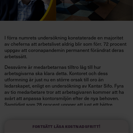
I förra numrets undersökning konstaterade en majoritet
av cheferna att arbetslivet aldrig blir som förr. 72 procent
uppgav att coronapandemin permanent förändrat deras
arbetssätt.
Dessvärre är medarbetarnas tilltro låg till hur
arbetsgivarna ska klara detta. Kontoret och dess
utformning är just nu en större orsak till oro än
ledarskapet, enligt en undersökning av Kantar Sifo. Fyra
av tio medarbetare tror att arbetsgivaren kommer att ha
svårt att anpassa kontorsmiljön efter de nya behoven.
Samtidigt som 28 procent uppger att just ett bättre
utformat kontor skulle göra dem mer motiverade att
arbeta på kontoret.
Fortsätt läsa kostnadsfritt!
Att det finns
ett samband mellan hur väl man tycker att