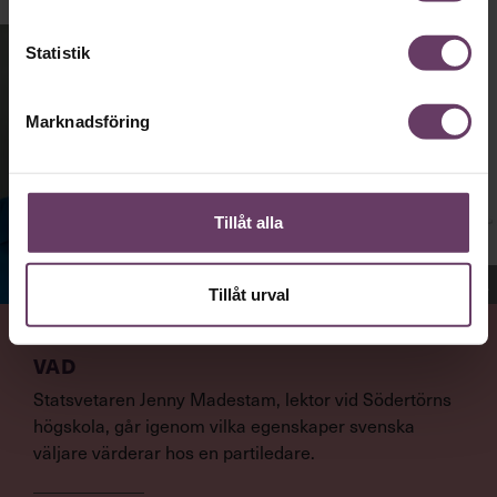
Statistik
Marknadsföring
Tillåt alla
Jenny Madestam, docent i statsvetenskap.
Tillåt urval
VAD
Statsvetaren Jenny Madestam, lektor vid Södertörns
högskola, går igenom vilka egenskaper svenska
väljare värderar hos en partiledare.