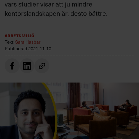
vars studier visar att ju mindre
Villkor och policy för
personuppgiftsbehandling
kontorslandskapen är, desto bättre.
Sök
Arbetsmiljö
efter:
Text:
Sara Hasbar
Publicerad
2021-11-10
Logga in
Prenumerera