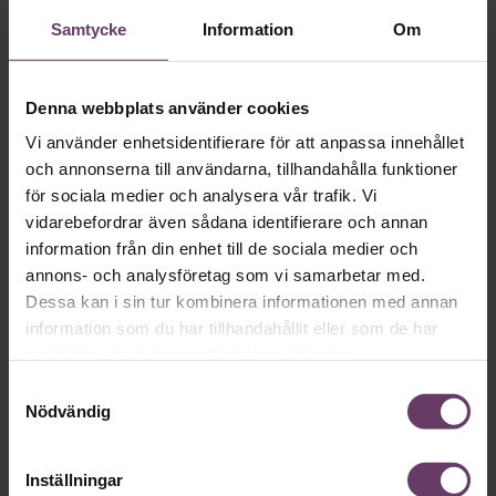
vara
Samtycke
Information
Om
VAL 2026
Provokation, glamour och
galna utspel? Nej, det är inget för svenska
Denna webbplats använder cookies
väljare. Här är det fortfarande den måttfulla
Vi använder enhetsidentifierare för att anpassa innehållet
partiledarstilen som går hem, säger
och annonserna till användarna, tillhandahålla funktioner
för sociala medier och analysera vår trafik. Vi
statsvetaren Jenny Madestam: ”Hellre en
vidarebefordrar även sådana identifierare och annan
tråkig partiledare i foträta skor, än en
information från din enhet till de sociala medier och
känslomässig spelevink i högklackat.”
annons- och analysföretag som vi samarbetar med.
Dessa kan i sin tur kombinera informationen med annan
information som du har tillhandahållit eller som de har
Ledarskap
samlat in när du har använt deras tjänster.
Text:
Fredrik Kullberg
Samtyckesval
Publicerad
2026-08-03
Nödvändig
Inställningar