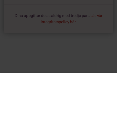
Dina uppgifter delas aldrig med tredje part.
Läs vår
integritetspolicy här
.
Annonssamarbete:
Hälsa
Chef + Winningtemp