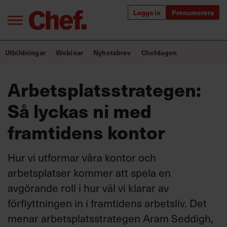
Logga in
Prenumerera
Bra ledare förändrar världen
Utbildningar
Webinar
Nyhetsbrev
Chefdagen
Innehåll från Chef
Arbetsplatsstrategen:
Utbildning för ledare
Så lyckas ni med
Chefakademin+
framtidens kontor
Populära utbildningar
Hur vi utformar våra kontor och
arbetsplatser kommer att spela en
avgörande roll i hur väl vi klarar av
Annonsera
Om oss
förflyttningen in i framtidens arbetsliv. Det
Kontakta oss
menar arbetsplatsstrategen Aram Seddigh,
Kundservice