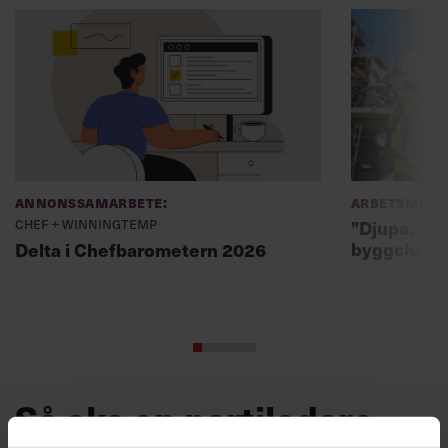
Annonssamarbete:
Arbetsmiljö
Chef + Winningtemp
”Djupa, str
byggchefer
Delta i Chefbarometern 2026
Så ska en partiledare