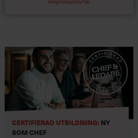
integritetspolicy här
.
CERTIFIERAD UTBILDNING:
NY
SOM CHEF