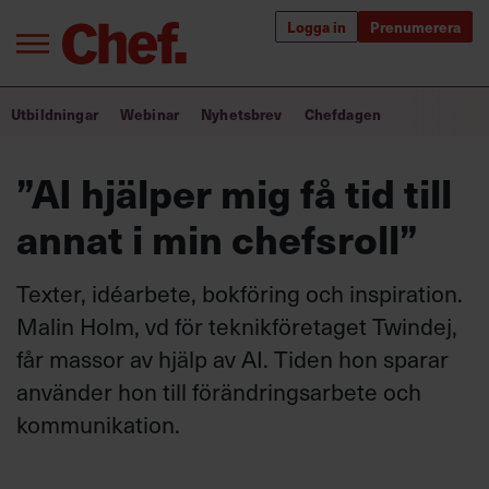
Logga in
Prenumerera
Bra ledare förändrar världen
Utbildningar
Webinar
Nyhetsbrev
Chefdagen
Innehåll från Chef
”AI hjälper mig få tid till
Utbildning för ledare
annat i min chefsroll”
Chefakademin+
Texter, idéarbete, bokföring och inspiration.
Populära utbildningar
Malin Holm, vd för teknikföretaget Twindej,
får massor av hjälp av AI. Tiden hon sparar
använder hon till förändringsarbete och
Annonsera
kommunikation.
Om oss
Kontakta oss
Kundservice