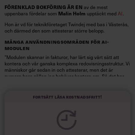
FÖRENKLAD BOKFÖRING ÄR EN
av de mest
uppenbara fördelar som
Malin Holm
upptäckt med
AI
.
Hon är vd för teknikföretaget Twindej med bas i Västerås,
och därmed den som attesterar större belopp.
MÅNGA ANVÄNDNINGSOMRÅDEN FÖR AI-
MODULEN
”Modulen skannar in fakturor, har lärt sig vårt sätt att
kontera och vår ganska komplexa redovisningsstruktur. Vi
människor går sedan in och attesterar, men det är
numera bara sällan jag behöver kontera om. Så det har
fungerat jättebra”, säger Malin Holm.
Twindej är specialiserade på bland annat
Fortsätt läsa kostnadsfritt!
fordonsunderhåll och
kompetensutveckling
inom
järnvägsbranschen.