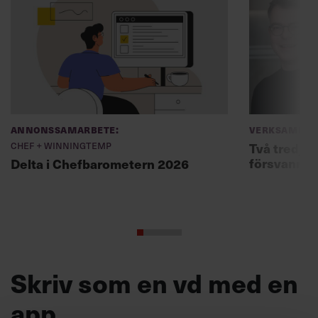
Annonssamarbete:
Verksamhet
Chef + Winningtemp
Två tredjed
försvann –
Delta i Chefbarometern 2026
Skriv som en vd med en
app