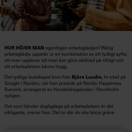
HUR HÖJER MAN
egentligen arbetsglädjen? Riktig
arbetsglädje uppstår ur en kombination av ett tydligt syfte,
att man upplever att man kan göra skillnad på riktigt och
att arbetsplatsen känns trygg.
Det tydliga budskapet kom från
Björn Lundin
, hr-chef på
Google i Norden, när han pratade på Nordic Happiness
Summit, arrangerat av Handelshögskolan i Stockholm
nyligen.
Det som händer dagligdags på arbetsplatsen är det
viktigaste, menar han. Det är där du ska börja gräva
redan i dag.
Här är Björn Lundins tre enkla åtgärder som tagit skruv