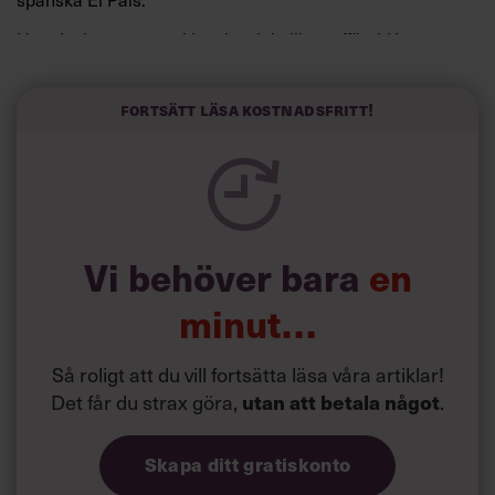
Horwitz har nu utvecklat sitt trick till en affärsidé: appen
Sinceerly som konverterar formellt och minutiöst
välskrivna texter – likt de som skapas av AI – till den
kortfattat slarviga vd-stilen.
Fortsätt läsa kostnadsfritt!
Vi behöver bara
en
minut…
Så roligt att du vill fortsätta läsa våra artiklar!
Det får du strax göra,
utan att betala något
.
Skapa ditt gratiskonto