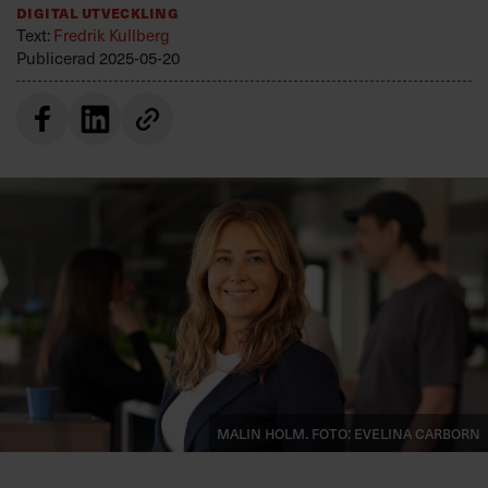
Digital utveckling
Villkor och policy för
Text:
Fredrik Kullberg
personuppgiftsbehandling
Publicerad
2025-05-20
Sök
efter:
Logga in
Prenumerera
Malin Holm. Foto: Evelina Carborn