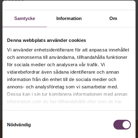
MVH VD
Kan en app som förvandlar
Samtycke
Information
Om
text till korthugget vd-språk – utan
artighetsfraser, men gärna stavfel – vara
Denna webbplats använder cookies
vägen för den som vill nå fram till
toppcheferna?
Vi använder enhetsidentifierare för att anpassa innehållet
och annonserna till användarna, tillhandahålla funktioner
för sociala medier och analysera vår trafik. Vi
vidarebefordrar även sådana identifierare och annan
Kommunikation
Text:
Fredrik Kullberg
information från din enhet till de sociala medier och
Publicerad
2026-08-07
annons- och analysföretag som vi samarbetar med.
Dessa kan i sin tur kombinera informationen med annan
information som du har tillhandahållit eller som de har
samlat in när du har använt deras tjänster.
Samtyckesval
Nödvändig