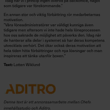
”Idag har vi i princip ingen övertid på backoffice, något
som tidigare var förekommande.”
En annan stor och viktig förbättring rör medarbetarnas
motivation.
”Våra löneadministratörer var väldigt kunniga även
tidigare men eftersom vi inte hade hela löneprocessen
hos oss saknade de möjlighet att påverka den. Idag när
de hanterar alla delar i systemet så har deras kompetens
utvecklats oerhört. Det ökar också deras motivation att
hela tiden hitta förbättringar och nya lösningar och man
inspireras att tänka utanför boxen.”
Lotten Wiklund
Text:
Denna text är ett annonssamarbete mellan Chefs
innehållsstudio och Aditro.