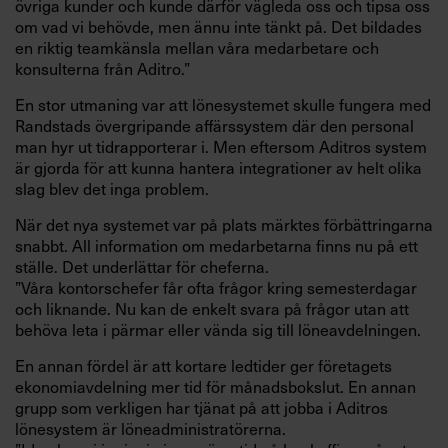
övriga kunder och kunde därför vägleda oss och tipsa oss
om vad vi behövde, men ännu inte tänkt på. Det bildades
en riktig teamkänsla mellan våra medarbetare och
konsulterna från Aditro.”
En stor utmaning var att lönesystemet skulle fungera med
Randstads övergripande affärssystem där den personal
man hyr ut tidrapporterar i. Men eftersom Aditros system
är gjorda för att kunna hantera integrationer av helt olika
slag blev det inga problem.
När det nya systemet var på plats märktes förbättringarna
snabbt. All information om medarbetarna finns nu på ett
ställe. Det underlättar för cheferna.
”Våra kontorschefer får ofta frågor kring semesterdagar
och liknande. Nu kan de enkelt svara på frågor utan att
behöva leta i pärmar eller vända sig till löneavdelningen.
En annan fördel är att kortare ledtider ger företagets
ekonomiavdelning mer tid för månadsbokslut. En annan
grupp som verkligen har tjänat på att jobba i Aditros
lönesystem är löneadministratörerna.