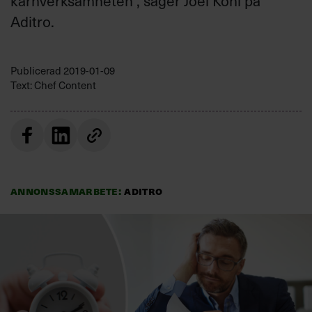
kärnverksamheten”, säger Joel Köhl på
Villkor och policy för
Aditro.
personuppgiftsbehandling
Sök
Publicerad
2019-01-09
efter:
Text: Chef Content
Annonssamarbete:
Aditro
Logga in
Prenumerera