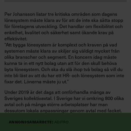
Per Johansson listar tre kritiska områden som dagens
lönesystem måste klara av för att de inte ska sätta stopp
för företagens utveckling. Det handlar om flexibilitet och
enkelhet, kvalitet och säkerhet samt ökande krav på
effektivitet.
”Att bygga lönesystem är komplext och kraven på vad
systemen måste klara av skiljer sig väldigt mycket från
olika branscher och segment. En koncern idag måste
kunna ta in ett nytt bolag utan att för den skull behöva
byta lönesystem. Och ska du slå ihop två bolag så vill du
inte bli låst av att du har ett HR- och lönesystem som inte
fixar det. Lönerna måste ju ut.”
Under 2019 är det dags att omförhandla många av
Sveriges kollektivavtal. I Sverige har vi omkring 800 olika
avtal och på många större arbetsplatser har man
dessutom lokala anpassningar genom avtal med facket.
Här är Aditro den enda leverantören som även
Annonssamarbete:
Aditro
underhåller och förvaltar de centrala kollektivavtalen åt
sina kunder som en bastjänst. När avtalen förändras