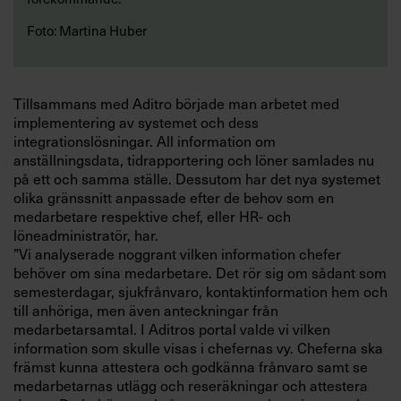
Foto: Martina Huber
Tillsammans med Aditro började man arbetet med
implementering av systemet och dess
integrationslösningar. All information om
anställningsdata, tidrapportering och löner samlades nu
på ett och samma ställe. Dessutom har det nya systemet
olika gränssnitt anpassade efter de behov som en
medarbetare respektive chef, eller HR- och
löneadministratör, har.
”Vi analyserade noggrant vilken information chefer
behöver om sina medarbetare. Det rör sig om sådant som
semesterdagar, sjukfrånvaro, kontaktinformation hem och
till anhöriga, men även anteckningar från
medarbetarsamtal. I Aditros portal valde vi vilken
information som skulle visas i chefernas vy. Cheferna ska
främst kunna attestera och godkänna frånvaro samt se
medarbetarnas utlägg och reseräkningar och attestera