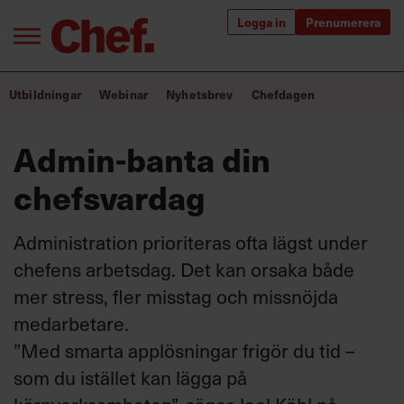
Logga in
Prenumerera
Bra ledare förändrar världen
Utbildningar
Webinar
Nyhetsbrev
Chefdagen
Innehåll från Chef
Admin-banta din
Utbildning för ledare
chefsvardag
Chefakademin+
Administration prioriteras ofta lägst under
Populära utbildningar
chefens arbetsdag. Det kan orsaka både
mer stress, fler misstag och missnöjda
medarbetare.
Annonsera
”Med smarta applösningar frigör du tid –
Om oss
som du istället kan lägga på
Kontakta oss
Kundservice