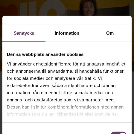
Samtycke
Information
Om
Denna webbplats använder cookies
Vi använder enhetsidentifierare för att anpassa innehållet
Kerstin Winberg på Randstad. Foto: Martina Huber
och annonserna till användarna, tillhandahålla funktioner
för sociala medier och analysera vår trafik. Vi
vidarebefordrar även sådana identifierare och annan
För tre år sedan började bemannings- och
information från din enhet till de sociala medier och
rekryteringsföretaget Randstad sin process med att byta
annons- och analysföretag som vi samarbetar med.
från en outsourcad lönehantering till att ta hem arbetet
med lön. Man valde lönesystem från Aditro.
Dessa kan i sin tur kombinera informationen med annan
Fördelarna är märkbara. Chefernas arbetsbelastning med
information som du har tillhandahållit eller som de har
lönerelaterade uppgifter har minskat. Medarbetare –
samlat in när du har använt deras tjänster.
både de som är uthyrda och de som jobbar på Randstads
Samtyckesval
egna kontor – har knappt märkt att man har gått över till