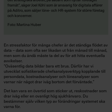
framåt”, säger Joel Köhl som är ansvarig för digitala affärer
på Aditro, som säljer löne- och HR-system för större företag
och koncerner.
Foto: Martina Huber
En stressfaktor för många chefer är det ständiga flödet av
data – data som ofta ser likadan ut från månad till månad,
men som du ändå måste ta del av för att hitta eventuella
avvikelser.
”Oväsentlig data bildar bara ett brus. Därför har vi
utvecklat sofistikerade chefsanalysverktyg kopplande till
persondata, kostnadsanalyser och löneanalyser som
varnar när något drar iväg bortom det förväntade.”
Det kan vara en övertid som sticker ut, reskostnader som
drar iväg eller en ovanligt hög sjukfrånvaro. Du
bestämmer själv vilken typ av förändringar systemet ska
varna för.