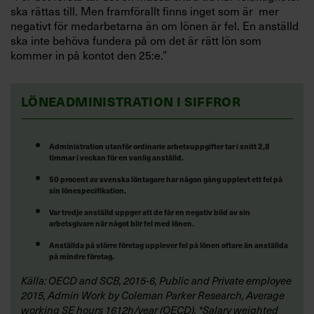
ska rättas till. Men framförallt finns inget som är mer
negativt för medarbetarna än om lönen är fel. En anställd
ska inte behöva fundera på om det är rätt lön som
kommer in på kontot den 25:e.”
LÖNEADMINISTRATION I SIFFROR
Administration utanför ordinarie arbetsuppgifter tar i snitt 2,8
timmar i veckan för en vanlig anställd.
50 procent av svenska löntagare har någon gång upplevt ett fel på
sin lönespecifikation.
Var tredje anställd uppger att de får en negativ bild av sin
arbetsgivare när något blir fel med lönen.
Anställda på större företag upplever fel på lönen oftare än anställda
på mindre företag.
Källa: OECD and SCB, 2015-6, Public and Private employee
2015, Admin Work by Coleman Parker Research, Average
working SE hours 1612h/year (OECD), *Salary weighted