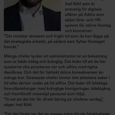
Joel Köhl som är
ansvarig för digitala
affärer på Aditro som
säljer löne- och HR-
system för större företag
och koncerner.
”Det minskar stressen och frigör tid som du kan lägga på
det strategiska arbetet, på sådant som flyttar företaget
framåt.”
Många chefer tycker att administration är en belastning
som är både tråkig och krånglig. Det leder till att de här
sysslorna ofta prioriteras ner och utförs med tighta
deadlines. Och det får faktiskt större konsekvenser än
många tror. Stressade chefer hinner inte attestera saker i
tid eller skriver under på fel siffror. Det leder till felaktiga
löneutbetalningar med krångliga korrigeringar, tidsåtgång
och framförallt missnöjd personal som följd.
”Vi vet att det här får direkt bäring på chefens vardag”,
säger Joel Köhl.
”För det första tar det en massa extra tid när felaktigheter