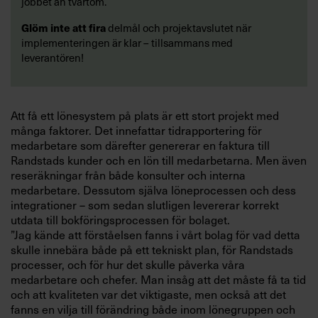
jobbet än tvärtom.
Glöm inte att fira
delmål och projektavslutet när
implementeringen är klar – tillsammans med
leverantören!
Att få ett lönesystem på plats är ett stort projekt med
många faktorer. Det innefattar tidrapportering för
medarbetare som därefter genererar en faktura till
Randstads kunder och en lön till medarbetarna. Men även
reseräkningar från både konsulter och interna
medarbetare. Dessutom själva löneprocessen och dess
integrationer – som sedan slutligen levererar korrekt
utdata till bokföringsprocessen för bolaget.
”Jag kände att förståelsen fanns i vårt bolag för vad detta
skulle innebära både på ett tekniskt plan, för Randstads
processer, och för hur det skulle påverka våra
medarbetare och chefer. Man insåg att det måste få ta tid
och att kvaliteten var det viktigaste, men också att det
fanns en vilja till förändring både inom lönegruppen och