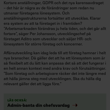
Kortare anställningar, GDPR och det nya karensavdraget
– det här är några av de förändringar som redan nu
utmanar företagens lönesystem. Och
anställningsstrukturerna fortsätter att utvecklas. Klarar
era system av att ta företaget in i framtiden?
”Arbetsmarknaden förändras ju hela tiden, och det går allt
fortare”, säger Per Johansson, utvecklingschef på
företaget Aditro som utvecklar och säljer HR- och
lönesystem för större företag och koncerner.
Affärsutveckling kan idag leda till att företag hamnar i helt
nya branscher. Då gäller det att ha ett lönesystem som är
så flexibelt att du lätt kan anpassa det så att det fungerar i
en helt annan kontext med andra krav och förutsättningar.
”Som företag och arbetsgivare räcker det inte längre med
att hålla jämna steg med utvecklingen. Ska du hålla dig
relevant gäller det att ligga före.”
Läs också:
Admin-banta din chefsvardag