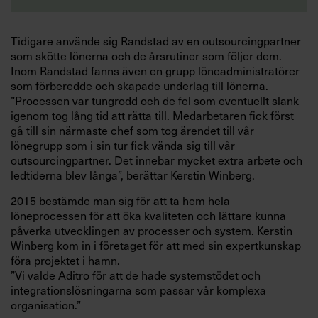
Tidigare använde sig Randstad av en outsourcingpartner
som skötte lönerna och de årsrutiner som följer dem.
Inom Randstad fanns även en grupp löneadministratörer
som förberedde och skapade underlag till lönerna.
”Processen var tungrodd och de fel som eventuellt slank
igenom tog lång tid att rätta till. Medarbetaren fick först
gå till sin närmaste chef som tog ärendet till vår
lönegrupp som i sin tur fick vända sig till vår
outsourcingpartner. Det innebar mycket extra arbete och
ledtiderna blev långa”, berättar Kerstin Winberg.
2015 bestämde man sig för att ta hem hela
löneprocessen för att öka kvaliteten och lättare kunna
påverka utvecklingen av processer och system. Kerstin
Winberg kom in i företaget för att med sin expertkunskap
föra projektet i hamn.
”Vi valde Aditro för att de hade systemstödet och
integrationslösningarna som passar vår komplexa
organisation.”