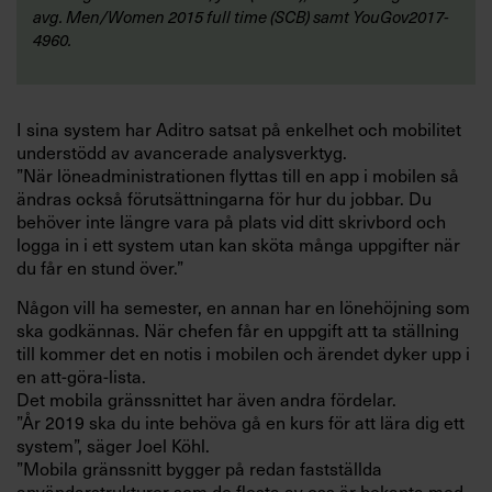
avg. Men/Women 2015 full time (SCB) samt YouGov2017-
4960.
I sina system har Aditro satsat på enkelhet och mobilitet
understödd av avancerade analysverktyg.
”När löneadministrationen flyttas till en app i mobilen så
ändras också förutsättningarna för hur du jobbar. Du
behöver inte längre vara på plats vid ditt skrivbord och
logga in i ett system utan kan sköta många uppgifter när
du får en stund över.”
Någon vill ha semester, en annan har en lönehöjning som
ska godkännas. När chefen får en uppgift att ta ställning
till kommer det en notis i mobilen och ärendet dyker upp i
en att-göra-lista.
Det mobila gränssnittet har även andra fördelar.
”År 2019 ska du inte behöva gå en kurs för att lära dig ett
system”, säger Joel Köhl.
”Mobila gränssnitt bygger på redan fastställda
användarstrukturer som de flesta av oss är bekanta med.