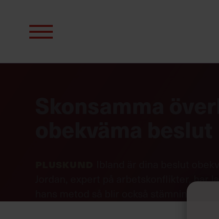
Sök
efter:
Skonsamma överkö
obekväma beslut
Pluskund
Ibland är dina beslut obek
Jordan, expert på arbetskonflikter, ha
hans metod så blir också stämningen bät