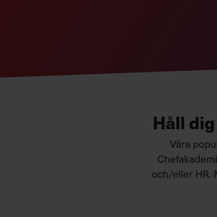
Varför?
God kommunikation leder till nya insikter. Gen
budskap kan du undvika de negativa konsekven
Håll di
Våra popul
Chefakademin
och/eller HR. 