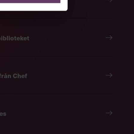
iblioteket
 från Chef
es