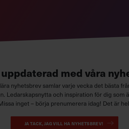
om att också ta emot den andres
ser som en hård överkörning kan ge.
g uppdaterad med våra nyh
ära nyhetsbrev samlar varje vecka det bästa fr
. Ledarskapsnytta och inspiration för dig som är
Missa inget – börja prenumerera idag! Det är helt
JA TACK, JAG VILL HA NYHETSBREV!