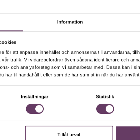
Läs om Chefakademin+
om beslutet tas?
arbetarna att påverkas?
Information
rsämras?
cookies
e för att anpassa innehållet och annonserna till användarna, tillh
idare konsekvenser beslutet får. Du kan
vår trafik. Vi vidarebefordrar även sådana identifierare och anna
ätt för att undvika oönskade
nnons- och analysföretag som vi samarbetar med. Dessa kan i sin
har tillhandahållit eller som de har samlat in när du har använt 
Inställningar
Statistik
ligger bakom överkörningen.
ang.
er.
.
Tillåt urval
Chef GPT
 att andra ska bygga upp negativa