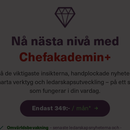
Nå nästa nivå med
Chefakademin+
å de viktigaste insikterna, handplockade nyhete
arta verktyg och ledarskapsutveckling – på ett s
som fungerar i din vardag.
Endast 349:-
/ mån*
Omvärldsbevakning
– senaste ledarskapsnyheterna och -