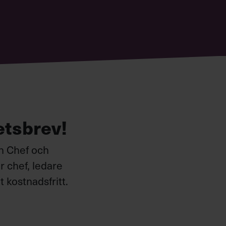
etsbrev!
ån Chef och
 chef, ledare
 kostnadsfritt.