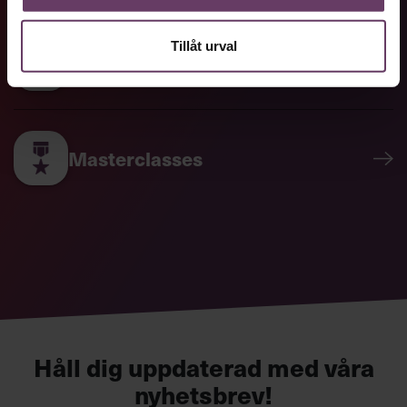
Tillåt urval
Omvärldsbevakning
Masterclasses
Håll dig uppdaterad med våra
nyhetsbrev!