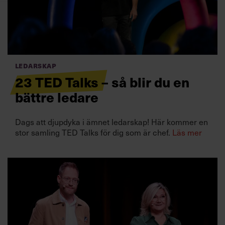
Villkor och policy för
personuppgiftsbehandling
Sök
efter:
Ledarskap
23 TED Talks – så blir du en
bättre ledare
Dags att djupdyka i ämnet ledarskap! Här kommer en
stor samling TED Talks för dig som är chef.
Läs mer
Logga in
Prenumerera