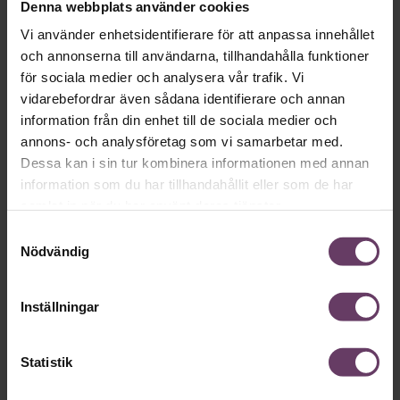
Denna webbplats använder cookies
”The infinite game”, Simon Sinek
Vi använder enhetsidentifierare för att anpassa innehållet
I sin nya bok guidar den bästsäljande ledarskapsförfattaren
och annonserna till användarna, tillhandahålla funktioner
Simon Sinek chefer i det tankesätt som krävs för att bli det
för sociala medier och analysera vår trafik. Vi
han kallar ”en ändlös ledare”. I en föränderlig omvärld är det
vidarebefordrar även sådana identifierare och annan
långsiktiga perspektivet än mer avgörande för framgång och
information från din enhet till de sociala medier och
för att bygga en kultur där både medarbetare och
annons- och analysföretag som vi samarbetar med.
verksamhet utvecklas.
Lyssna nu
Dessa kan i sin tur kombinera informationen med annan
information som du har tillhandahållit eller som de har
samlat in när du har använt deras tjänster.
Samtyckesval
Nödvändig
Inställningar
Teamutveckling
Så gör starka organisationer i tider av
Statistik
osäkerhet