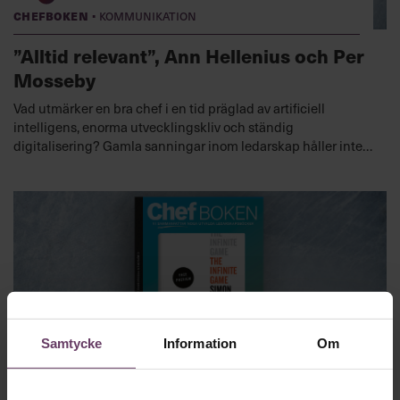
·
Chefboken
Kommunikation
”Alltid relevant”, Ann Hellenius och Per
Mosseby
Vad utmärker en bra chef i en tid präglad av artificiell
intelligens, enorma utvecklingskliv och ständig
digitalisering? Gamla sanningar inom ledarskap håller inte
längre i dagens rekordsnabba utveckling. Här guidar
digitaliseringsexperterna Ann Hellenius och Per Mosseby
dig som chef till vad som krävs för att förbli relevant.
Lyssna nu
Samtycke
Information
Om
·
Chefboken
Verksamhetsutveckling