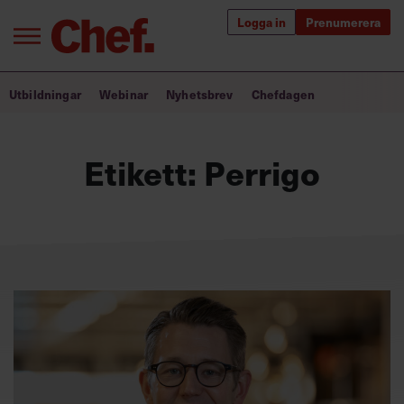
Logga in
Prenumerera
Bra ledare förändrar världen
Utbildningar
Webinar
Nyhetsbrev
Chefdagen
Innehåll från Chef
Etikett:
Perrigo
Utbildning för ledare
Chefakademin+
Populära utbildningar
Annonsera
Om oss
Kontakta oss
Kundservice