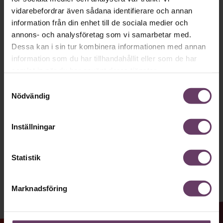
Håll dig uppdaterad med våra
vidarebefordrar även sådana identifierare och annan
information från din enhet till de sociala medier och
nyhetsbrev!
annons- och analysföretag som vi samarbetar med.
Våra populära nyhetsbrev samlar varje
Dessa kan i sin tur kombinera informationen med annan
information som du har tillhandahållit eller som de har
vecka det bästa från Chef och
samlat in när du har använt deras tjänster.
Chefakademin. Ledarskapsnytta och
Samtyckesval
inspiration för dig som är chef, ledare
Nödvändig
och/eller HR. Missa inget – börja
prenumerera idag! Det är helt kostnadsfritt.
Inställningar
Statistik
JA TACK, JAG VILL HA NYHETSBREV!
Marknadsföring