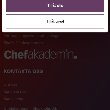
Tillåt alla
GENVÄGAR
Artiklar och reportage
Tillåt urval
Ledarskapsutbildningar
Företagsanpassade utbildningar
Skaffa Chefakademin+
KONTAKTA OSS
Om oss
Kontakta oss
Kundservice
Chefakademin i Stockholm AB