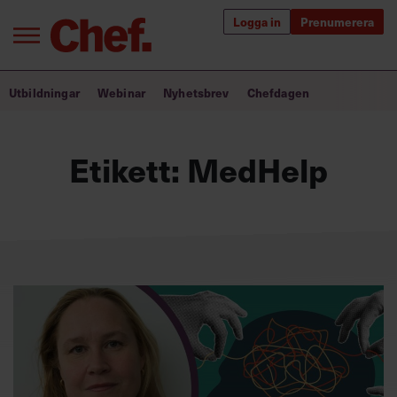
Logga in
Prenumerera
Bra ledare förändrar världen
Utbildningar
Webinar
Nyhetsbrev
Chefdagen
Innehåll från Chef
Etikett:
MedHelp
Utbildning för ledare
Chefakademin+
Populära utbildningar
Annonsera
Om oss
Kontakta oss
Kundservice