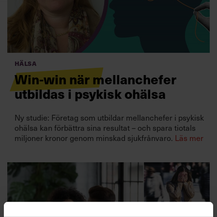
Villkor och policy för
personuppgiftsbehandling
Sök
efter:
Hälsa
Win-win när mellanchefer
utbildas i psykisk ohälsa
Ny studie: Företag som utbildar mellanchefer i psykisk
ohälsa kan förbättra sina resultat – och spara tiotals
miljoner kronor genom minskad sjukfrånvaro.
Läs mer
Logga in
Prenumerera