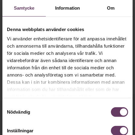
Samtycke
Information
Om
Denna webbplats använder cookies
Hälsa
Vi använder enhetsidentifierare för att anpassa innehållet
Psykisk ohälsa – chefer missar tidiga
och annonserna till användarna, tillhandahålla funktioner
signaler
för sociala medier och analysera vår trafik. Vi
Undersökning: Hälften av cheferna saknar förmåga att leva
vidarebefordrar även sådana identifierare och annan
upp till sitt ansvar för arbetsmiljö och rehabilitering.
information från din enhet till de sociala medier och
annons- och analysföretag som vi samarbetar med.
Dessa kan i sin tur kombinera informationen med annan
information som du har tillhandahållit eller som de har
samlat in när du har använt deras tjänster.
Samtyckesval
Nödvändig
Håll dig uppdaterad med våra
nyhetsbrev!
Inställningar