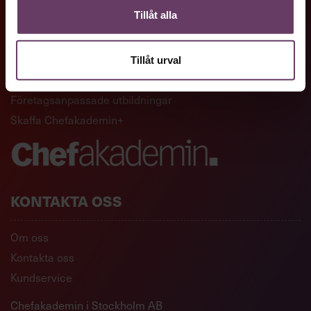
Tillåt alla
GENVÄGAR
Artiklar och reportage
Tillåt urval
Ledarskapsutbildningar
Företagsanpassade utbildningar
Skaffa Chefakademin+
KONTAKTA OSS
Om oss
Kontakta oss
Kundservice
Chefakademin i Stockholm AB