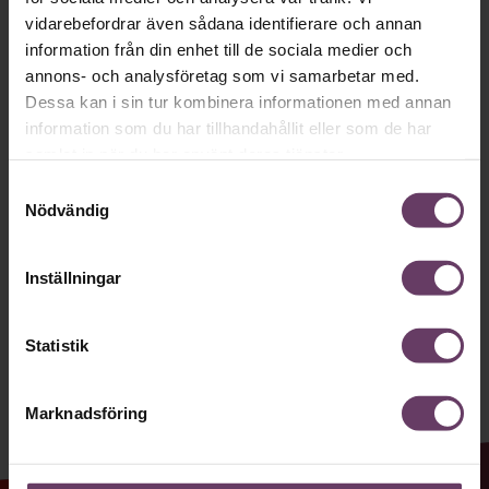
Håll dig uppdaterad med våra
vidarebefordrar även sådana identifierare och annan
information från din enhet till de sociala medier och
nyhetsbrev!
annons- och analysföretag som vi samarbetar med.
Våra populära nyhetsbrev samlar varje
Dessa kan i sin tur kombinera informationen med annan
information som du har tillhandahållit eller som de har
vecka det bästa från Chef och
samlat in när du har använt deras tjänster.
Chefakademin. Ledarskapsnytta och
Samtyckesval
inspiration för dig som är chef, ledare
Nödvändig
och/eller HR. Missa inget – börja
prenumerera idag! Det är helt kostnadsfritt.
Inställningar
Statistik
JA TACK, JAG VILL HA NYHETSBREV!
Marknadsföring