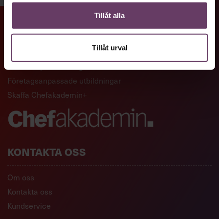
Tillåt alla
GENVÄGAR
Tillåt urval
Artiklar och reportage
Ledarskapsutbildningar
Företagsanpassade utbildningar
Skaffa Chefakademin+
KONTAKTA OSS
Om oss
Kontakta oss
Kundservice