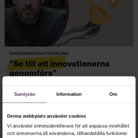
Villkor och policy för
personuppgiftsbehandling
Sök
efter:
Verksamhetsutveckling
”Se till att innovationerna
genomförs”
Det finns så mycket forskning om att skapa
Logga in
innovationsklimat – men ändå görs det inte, menar
Samtycke
Information
Om
Marcus Praetorius Björk, forskare i psykologi.
Läs mer
Prenumerera
Denna webbplats använder cookies
Vi använder enhetsidentifierare för att anpassa innehållet
och annonserna till användarna, tillhandahålla funktioner