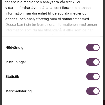
för sociala medier och analysera vår trafik. Vi
vidarebefordrar även sådana identifierare och annan
Håll dig uppdaterad med våra
information från din enhet till de sociala medier och
nyhetsbrev!
annons- och analysföretag som vi samarbetar med.
Dessa kan i sin tur kombinera informationen med annan
Våra populära nyhetsbrev samlar varje
information som du har tillhandahållit eller som de har
vecka det bästa från Chef och
samlat in när du har använt deras tjänster.
Chefakademin. Ledarskapsnytta och
Samtyckesval
Nödvändig
inspiration för dig som är chef, ledare
och/eller HR. Missa inget – börja
Inställningar
prenumerera idag! Det är helt kostnadsfritt.
Statistik
JA TACK, JAG VILL HA NYHETSBREV!
Marknadsföring