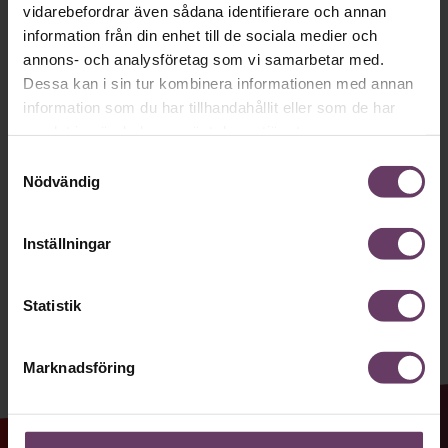
Håll dig uppdaterad med våra
vidarebefordrar även sådana identifierare och annan
nyhetsbrev!
information från din enhet till de sociala medier och
annons- och analysföretag som vi samarbetar med.
Våra populära nyhetsbrev samlar varje
Dessa kan i sin tur kombinera informationen med annan
vecka det bästa från Chef och
information som du har tillhandahållit eller som de har
samlat in när du har använt deras tjänster.
Chefakademin. Ledarskapsnytta och
Samtyckesval
inspiration för dig som är chef, ledare
Nödvändig
och/eller HR. Missa inget – börja
prenumerera idag! Det är helt kostnadsfritt.
Inställningar
JA TACK, JAG VILL HA NYHETSBREV!
Statistik
Marknadsföring