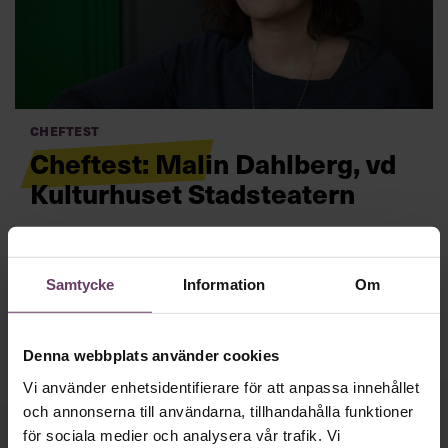
Villkor och policy för
personuppgiftsbehandling
Sök
efter:
Cheftest
Cheftest: Malin Dahlberg, vd
Kulturhuset Stadsteatern
Med stort engagemang har Malin Dahlberg återskapat
arbetsro på Kulturhuset Stadsteatern i Stockholm. Men
hur är hon i övrigt som chef?
Läs mer
Samtycke
Information
Om
Logga in
Prenumerera
Denna webbplats använder cookies
Vi använder enhetsidentifierare för att anpassa innehållet
och annonserna till användarna, tillhandahålla funktioner
för sociala medier och analysera vår trafik. Vi