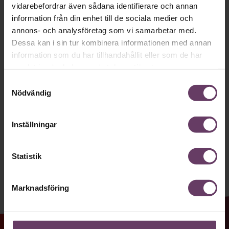
Håll dig uppdaterad med våra
vidarebefordrar även sådana identifierare och annan
nyhetsbrev!
information från din enhet till de sociala medier och
annons- och analysföretag som vi samarbetar med.
Våra populära nyhetsbrev samlar varje
Dessa kan i sin tur kombinera informationen med annan
vecka det bästa från Chef och
information som du har tillhandahållit eller som de har
samlat in när du har använt deras tjänster.
Chefakademin. Ledarskapsnytta och
Samtyckesval
inspiration för dig som är chef, ledare
Nödvändig
och/eller HR. Missa inget – börja
prenumerera idag! Det är helt kostnadsfritt.
Inställningar
JA TACK, JAG VILL HA NYHETSBREV!
Statistik
Marknadsföring