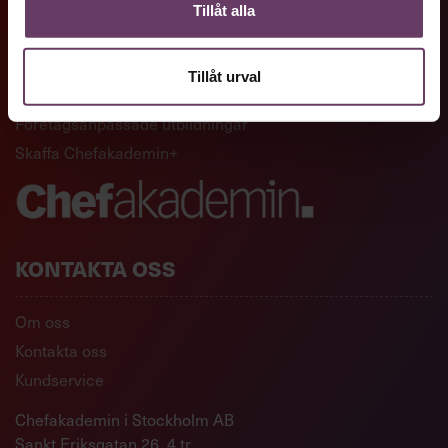
GENVÄGAR
Tillåt alla
Artiklar och reportage
Tillåt urval
Ledarskapsutbildningar
Företagsanpassade utbildningar
Skaffa Chefakademin+
KONTAKTA OSS
Om oss
Kontakta oss
Kundservice
Chefakademin i Stockholm AB
Sankt Eriksgatan 26, 4 tr