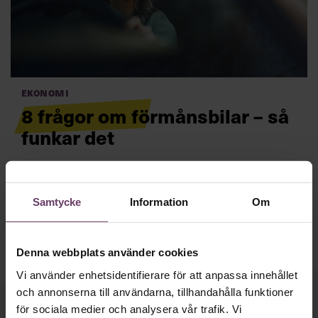
Villkor och policy för
personuppgiftsbehandling
Sök
efter:
Ekonomi
8 frågor om förmånsbilar – så
funkar det
Lönar det sig med förmånsbil? Och hur påverkar
förmånsbilen min pension? Här rätar experterna ut
frågetecknen.
Läs mer
Samtycke
Information
Om
Logga in
Prenumerera
Denna webbplats använder cookies
Vi använder enhetsidentifierare för att anpassa innehållet
och annonserna till användarna, tillhandahålla funktioner
för sociala medier och analysera vår trafik. Vi