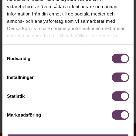
Håll dig uppdaterad med våra
vidarebefordrar även sådana identifierare och annan
information från din enhet till de sociala medier och
nyhetsbrev!
annons- och analysföretag som vi samarbetar med.
Våra populära nyhetsbrev samlar varje
Dessa kan i sin tur kombinera informationen med annan
information som du har tillhandahållit eller som de har
vecka det bästa från Chef och
samlat in när du har använt deras tjänster.
Chefakademin. Ledarskapsnytta och
Samtyckesval
inspiration för dig som är chef, ledare
Nödvändig
och/eller HR. Missa inget – börja
prenumerera idag! Det är helt kostnadsfritt.
Inställningar
Statistik
JA TACK, JAG VILL HA NYHETSBREV!
Marknadsföring