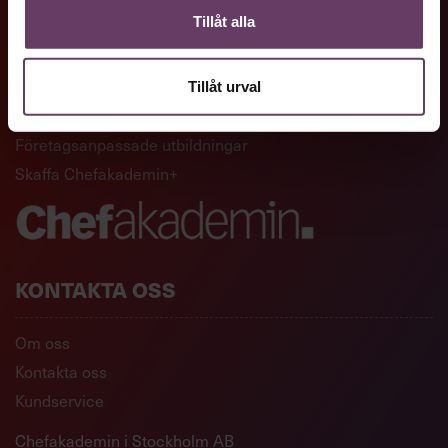
Tillåt alla
GENVÄGAR
Artiklar och reportage
Tillåt urval
Ledarskapsutbildningar
Företagsanpassade utbildningar
Skaffa Chefakademin+
KONTAKTA OSS
Om oss
Kontakta oss
Kundservice
Chefakademin i Stockholm AB