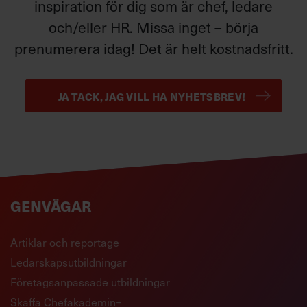
inspiration för dig som är chef, ledare
och/eller HR. Missa inget – börja
prenumerera idag! Det är helt kostnadsfritt.
JA TACK, JAG VILL HA NYHETSBREV!
GENVÄGAR
Artiklar och reportage
Ledarskapsutbildningar
Företagsanpassade utbildningar
Skaffa Chefakademin+