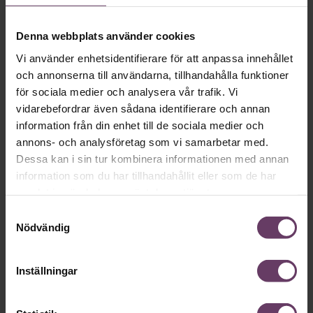
Denna webbplats använder cookies
Vi använder enhetsidentifierare för att anpassa innehållet
och annonserna till användarna, tillhandahålla funktioner
Digital utveckling
för sociala medier och analysera vår trafik. Vi
Så höjer du säkerheten – it-expertens 5
vidarebefordrar även sådana identifierare och annan
information från din enhet till de sociala medier och
bästa tips
annons- och analysföretag som vi samarbetar med.
Så här skapar du en säker användning av it-teknik inom
Dessa kan i sin tur kombinera informationen med annan
företag och verksamheter.
information som du har tillhandahållit eller som de har
samlat in när du har använt deras tjänster.
Samtyckesval
Nödvändig
Inställningar