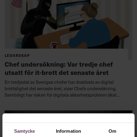
Ledarskap
Chef undersökning: Var tredje chef
utsatt för it-brott det senaste året
En tredjedel av Sveriges chefer har drabbats av digital
brottslighet det senaste året, visar Chefs undersökning.
Samtidigt har risken för digitala säkerhetsproblem ökat
under pandemin.
Samtycke
Information
Om