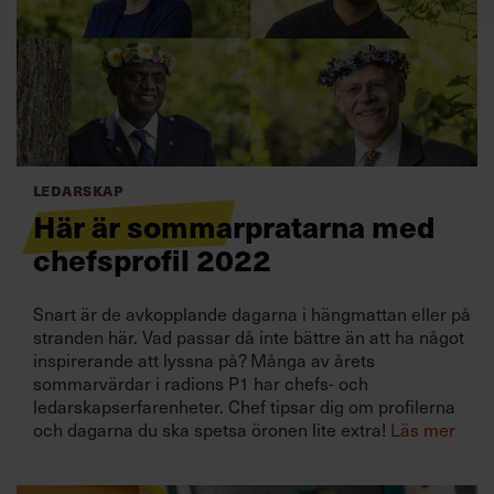
Villkor och policy för
personuppgiftsbehandling
Sök
efter:
Ledarskap
Här är sommarpratarna med
chefsprofil 2022
Snart är de avkopplande dagarna i hängmattan eller på
Logga in
stranden här. Vad passar då inte bättre än att ha något
inspirerande att lyssna på? Många av årets
Prenumerera
sommarvärdar i radions P1 har chefs- och
ledarskapserfarenheter. Chef tipsar dig om profilerna
och dagarna du ska spetsa öronen lite extra!
Läs mer