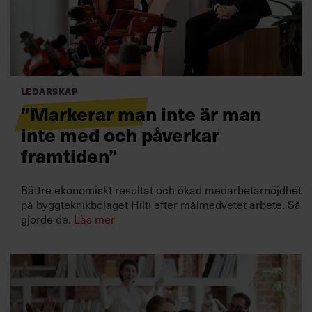
Villkor och policy för
personuppgiftsbehandling
Sök
efter:
Ledarskap
”Markerar man inte är man
inte med och påverkar
framtiden”
Bättre ekonomiskt resultat och ökad medarbetarnöjdhet
på byggteknikbolaget Hilti efter målmedvetet arbete. Så
Logga in
gjorde de.
Läs mer
Prenumerera