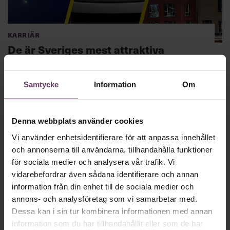
Karriär
De är Sveriges mest attraktiva
arbetsgivare 2020
Ikea, Volvo och SVT är företagen svenskarna helst vill jobba
Samtycke
Information
Om
på just nu, visar en ny undersökning. Men flera av de andra
företagen är nya på topp-10-listan.
Denna webbplats använder cookies
Vi använder enhetsidentifierare för att anpassa innehållet
och annonserna till användarna, tillhandahålla funktioner
för sociala medier och analysera vår trafik. Vi
vidarebefordrar även sådana identifierare och annan
information från din enhet till de sociala medier och
annons- och analysföretag som vi samarbetar med.
Dessa kan i sin tur kombinera informationen med annan
information som du har tillhandahållit eller som de har
Karriär