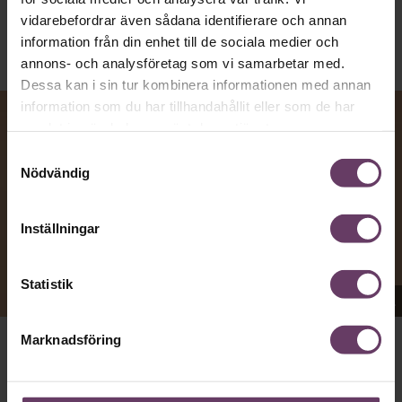
vidarebefordrar även sådana identifierare och annan
information från din enhet till de sociala medier och
annons- och analysföretag som vi samarbetar med.
Dessa kan i sin tur kombinera informationen med annan
information som du har tillhandahållit eller som de har
samlat in när du har använt deras tjänster.
Samtyckesval
Nödvändig
Inställningar
Statistik
Appen Sinceerly imiterar vd:ars kortfattade språk.
Marknadsföring
att nå och besvarar inte alltid
VD:AR KAN VARA SVÅRA
mejl från främlingar. Men studenten
på
Ben Horwitz