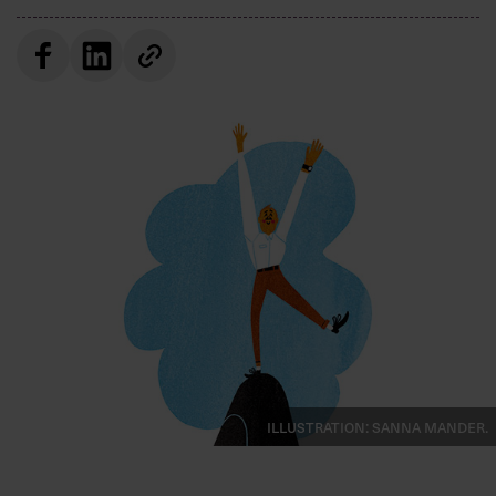
Villkor och policy för
personuppgiftsbehandling
Sök
efter:
Logga in
Prenumerera
Illustration: Sanna Mander.