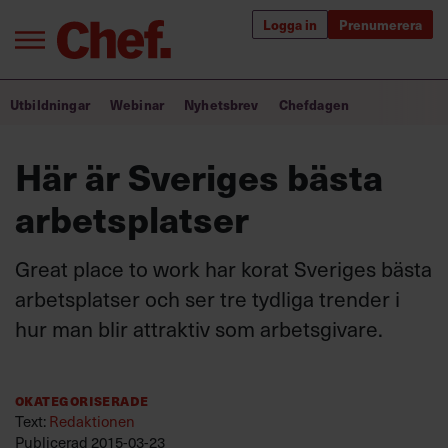
Logga in
Prenumerera
Bra ledare förändrar världen
Utbildningar
Webinar
Nyhetsbrev
Chefdagen
Innehåll från Chef
Här är Sveriges bästa
Utbildning för ledare
arbetsplatser
Chefakademin+
Great place to work har korat Sveriges bästa
Populära utbildningar
arbetsplatser och ser tre tydliga trender i
hur man blir attraktiv som arbetsgivare.
Annonsera
Om oss
Okategoriserade
Kontakta oss
Text:
Redaktionen
Kundservice
Publicerad
2015-03-23