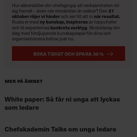
Hur säkerställer din chefsgrupp att verksamheten rör
sig framåt – även när omvärlden är osäker? Den
21
oktober
röjer vi hinder
och ser till att ni
når resultat.
Rusta er med
ny kunskap,
inspireras
av toppchefer
och få experternas
konkreta verktyg
.
Skräddarsy din
dag med fördjupande kunskapsspår för dina och
organisationens behov just nu.
BOKA TIDIGT OCH SPARA 30 %
Mer på ämnet
White paper: Så får ni unga att lyckas
som ledare
Chefakademin Talks om unga ledare