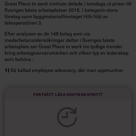
Great Place to work institute delade i torsdags ut priser till
Sveriges bästa arbetsplatser 2015. I kategorin stora
företag vann byggmaterialföretaget Hilti följt av
teleoperatören 3.
Efter analysen av de 148 bolag som via
medarbetarundersökningar deltar i Sveriges bästa
arbetsplats ser Great Place to work tre tydliga trender
kring arbetsgivarvarumärken och vilken typ av ledarskap
som behövs :
Så kallad employee advocacy, där man uppmuntrar
1)
medarbetare att bidra till företagets kommunikation
genom att marknadsföra sin arbetsplats i sociala medier
ökar. Anställda, och främst personer vi har en relation till,
Fortsätt läsa kostnadsfritt!
är en informationskälla vi litar på.
Arbetet med arbetsgivarvarumärken blir alltmer riktat
2)
mot de för företagen mest attraktiva målgrupperna. Man
vill nå rätt sökande och gör det bland annat genom att gå
ut med budskap som ger råd och utmanar de sökandes
tänkande. Viktigt att bygga ett nätverk av förespråkare för