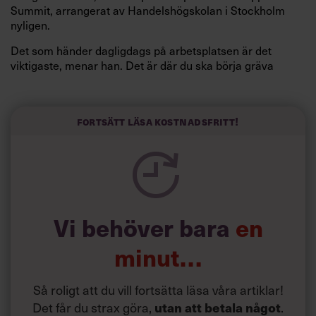
Summit, arrangerat av Handelshögskolan i Stockholm
nyligen.
Det som händer dagligdags på arbetsplatsen är det
viktigaste, menar han. Det är där du ska börja gräva
redan i dag.
Här är Björn Lundins tre enkla åtgärder som tagit skruv
och höjt arbetsglädjen på Google:
Fortsätt läsa kostnadsfritt!
Vi behöver bara
en
minut…
Så roligt att du vill fortsätta läsa våra artiklar!
Det får du strax göra,
.
utan att betala något