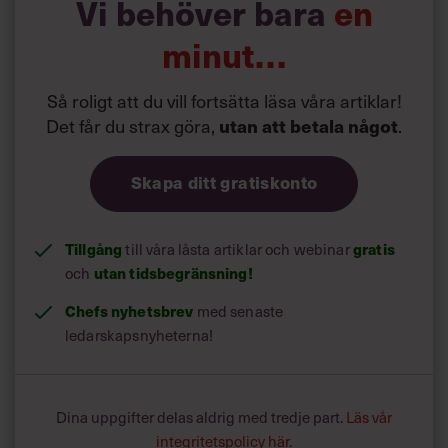
Vi behöver bara
en
varumärket, både internt och externt.
Produktivitet och prestationer byggs mer och mer
minut…
3)
genom samarbete mellan medarbetare. Det blir lika
viktigt att kunna arbeta med och genom andra
Så roligt att du vill fortsätta läsa våra artiklar!
medarbetare som att själv leverera goda resultat. Då
Det får du strax göra,
.
utan att betala något
behövs chefer som kan coacha och vara förebilder inom
samarbete samt att de egenskaperna premieras i
kompetensmodeller. Och att belöningsmodeller betonar
Skapa ditt gratiskonto
gemensamma mål.
Tillgång
till våra låsta artiklar och webinar
gratis
och
utan tidsbegränsning!
Chefs nyhetsbrev
med senaste
ledarskapsnyheterna!
Dina uppgifter delas aldrig med tredje part.
Läs vår
integritetspolicy här
.