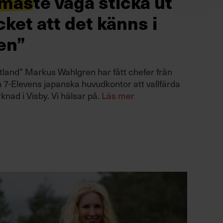
måste våga sticka ut
ket att det känns i
en”
land” Markus Wahlgren har fått chefer från
 7-Elevens japanska huvudkontor att vallfärda
rknad i Visby. Vi hälsar på.
Läs mer