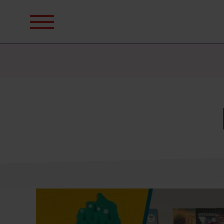
Sök
efter: