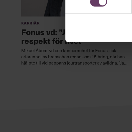
Karriär
Fonus vd: ”Jag fick en väldig
respekt för livet”
Mikael Åbom, vd och koncernchef för Fonus, fick
erfarenhet av branschen redan som 15-åring, när han
hjälpte till vid pappans jourtransporter av avlidna. ”Jag
fick en väldig respekt för livet”, säger han.