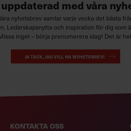
g uppdaterad med våra nyh
ära nyhetsbrev samlar varje vecka det bästa fr
. Ledarskapsnytta och inspiration för dig som är
Missa inget – börja prenumerera idag! Det är helt
JA TACK, JAG VILL HA NYHETSBREV!
KONTAKTA OSS