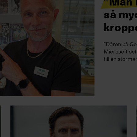
”Man 
så myc
kropp
”Dåren på Got
Microsoft och
till en storma