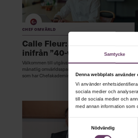
Chef Omvärld
Calle Fleur: Ett rop på hjälp
inifrån ”40-veckorna”
Samtycke
Välkommen till utgåva 4 av Chef Monthly, en exklusiv
månatlig omvärldsspaning – endast tillgänglig för dig
Denna webbplats använder 
som har Chefakademin+.
Vi använder enhetsidentifierar
sociala medier och analysera 
till de sociala medier och a
med annan information som du 
Samtyckesval
Nödvändig