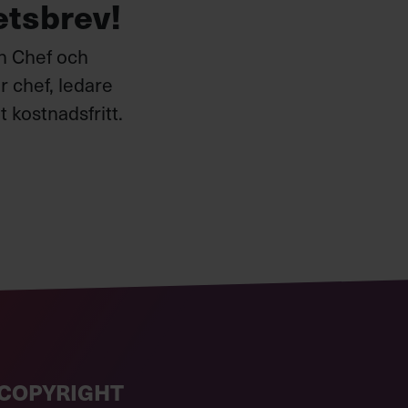
etsbrev!
ån Chef och
 chef, ledare
 kostnadsfritt.
COPYRIGHT