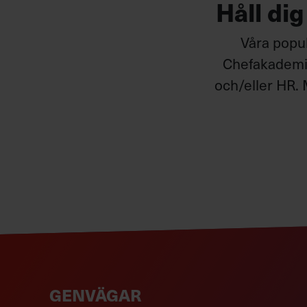
Håll di
Våra popul
Chefakademin
och/eller HR. 
GENVÄGAR