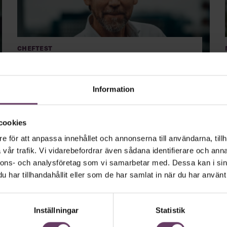
Cheftest
Cheftest: Klas Balkow, vd
Axfood
Information
Axfoods vd toppar ledarligan med 36 poäng av 40.
Kritiken mot Klas Balkow är ytterst sparsam. Om det
inte vore för snällheten.
cookies
e för att anpassa innehållet och annonserna till användarna, tillh
vår trafik. Vi vidarebefordrar även sådana identifierare och anna
nnons- och analysföretag som vi samarbetar med. Dessa kan i sin
har tillhandahållit eller som de har samlat in när du har använt 
Inställningar
Statistik