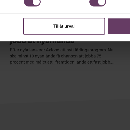
Rekrytering
Tillåt urval
Matjätten: Så ska vi fixa
jobb åt nyanlända
Efter nyår lanserar Axfood ett nytt lärlingsprogram. Nu
ska minst 10 nyanlända få chansen att jobba 75
procent med målet att i framtiden landa ett fast jobb.
Syftet? Att få in hela arbetsmarknaden i handeln.