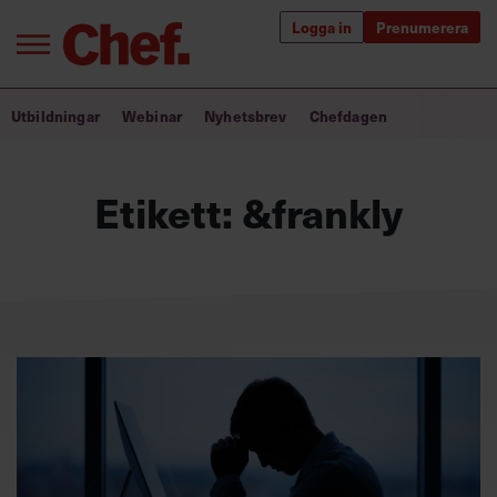
Logga in
Prenumerera
Bra ledare förändrar världen
Utbildningar
Webinar
Nyhetsbrev
Chefdagen
Innehåll från Chef
Etikett:
&frankly
Utbildning för ledare
Chefakademin+
Populära utbildningar
Annonsera
Om oss
Kontakta oss
Kundservice