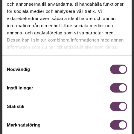
och annonserna till användarna, tillhandahålla funktioner
för sociala medier och analysera vår trafik. Vi
vidarebefordrar även sådana identifierare och annan
information från din enhet till de sociala medier och
Håll dig uppdaterad med våra
annons- och analysföretag som vi samarbetar med.
nyhetsbrev!
Dessa kan i sin tur kombinera informationen med annan
information som du har tillhandahållit eller som de har
Våra populära nyhetsbrev samlar varje
samlat in när du har använt deras tjänster.
vecka det bästa från Chef och
Samtyckesval
Chefakademin. Ledarskapsnytta och
Nödvändig
inspiration för dig som är chef, ledare
och/eller HR. Missa inget – börja
Inställningar
prenumerera idag! Det är helt kostnadsfritt.
Statistik
JA TACK, JAG VILL HA NYHETSBREV!
Marknadsföring