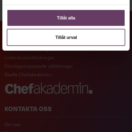
Tillåt alla
GENVÄGAR
Tillåt urval
Artiklar och reportage
Ledarskapsutbildningar
Företagsanpassade utbildningar
Skaffa Chefakademin+
KONTAKTA OSS
Om oss