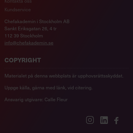
Kontakta oss
Kundservice
Chefakademin i Stockholm AB
Sankt Eriksgatan 26, 4 tr
112 39 Stockholm
info@chefakademin.se
COPYRIGHT
Materialet på denna webbplats är upphovsrättsskyddat.
Uppge källa, gärna med länk, vid citering.
Ansvarig utgivare: Calle Fleur