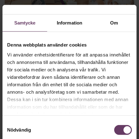
Samtycke
Information
Om
Denna webbplats använder cookies
Vi använder enhetsidentifierare för att anpassa innehållet
Karriär
och annonserna till användarna, tillhandahålla funktioner
Sveriges mest attraktiva arbetsgivare
för sociala medier och analysera vår trafik. Vi
2024: Lön och förmåner toppar
vidarebefordrar även sådana identifierare och annan
Nygamla vinnaren Ikea koras till Sveriges mest attraktiva
information från din enhet till de sociala medier och
arbetsgivare 2024. Dessutom har tre nykomlingar tagit sig in
annons- och analysföretag som vi samarbetar med.
på topp tio-listan.
Dessa kan i sin tur kombinera informationen med annan
information som du har tillhandahållit eller som de har
samlat in när du har använt deras tjänster.
Samtyckesval
Nödvändig