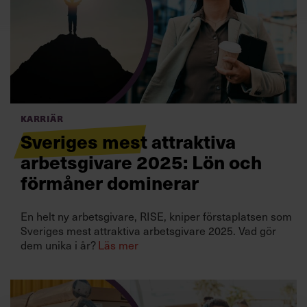
Villkor och policy för
personuppgiftsbehandling
Sök
efter:
Karriär
Sveriges mest attraktiva
arbetsgivare 2025: Lön och
förmåner dominerar
Logga in
En helt ny arbetsgivare, RISE, kniper förstaplatsen som
Sveriges mest attraktiva arbetsgivare 2025. Vad gör
Prenumerera
dem unika i år?
Läs mer