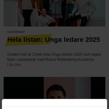
Villkor och policy för
personuppgiftsbehandling
Sök
efter:
Ledarskap
Hela listan: Unga ledare 2025
Grattis! Här är Chefs lista Unga ledare 2025 som tagits
fram i samarbete med Raoul Wallenberg Academy.
Läs mer
Logga in
Prenumerera