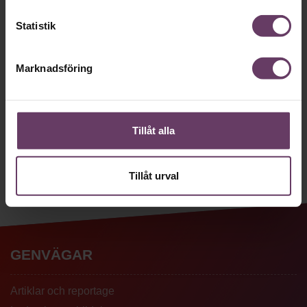
vecka det bästa från Chef och
Statistik
Chefakademin. Ledarskapsnytta och
inspiration för dig som är chef, ledare
Marknadsföring
och/eller HR. Missa inget – börja
prenumerera idag! Det är helt kostnadsfritt.
Tillåt alla
JA TACK, JAG VILL HA NYHETSBREV!
Tillåt urval
GENVÄGAR
Artiklar och reportage