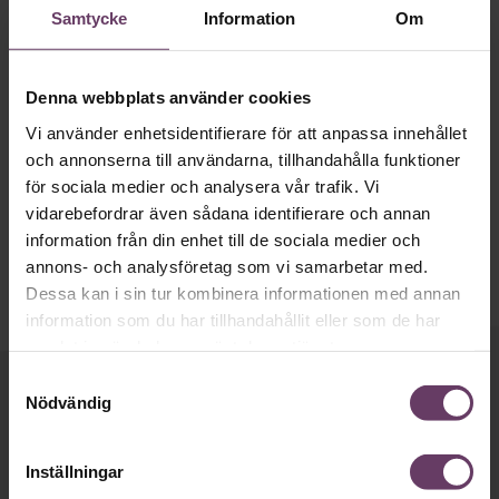
Samtycke
Information
Om
Ledarskap
Denna webbplats använder cookies
Filip Lange: ”Det går att göra skillnad
Vi använder enhetsidentifierare för att anpassa innehållet
för andra”
och annonserna till användarna, tillhandahålla funktioner
för sociala medier och analysera vår trafik. Vi
Efter att själv ha blivit utsatt för övergrepp startade Filip Lange
vidarebefordrar även sådana identifierare och annan
organisationen Children with Love för att stötta andra.
information från din enhet till de sociala medier och
annons- och analysföretag som vi samarbetar med.
Dessa kan i sin tur kombinera informationen med annan
information som du har tillhandahållit eller som de har
samlat in när du har använt deras tjänster.
Samtyckesval
Håll dig uppdaterad med våra
Nödvändig
nyhetsbrev!
Inställningar
Våra populära nyhetsbrev samlar varje