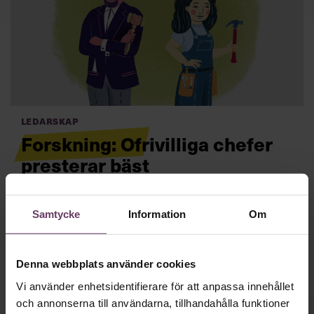
Villkor och policy för
personuppgiftsbehandling
Sök
efter:
Ledarskap
Forskning: Ofrivilliga chefer
presterar bäst
De som gärna vill bli chefer är inte nödvändigtvis de
Logga in
bäst lämpade. Det visar en internationell studie där
Samtycke
Information
Om
svenska forskare medverkat.
Läs mer
Prenumerera
Denna webbplats använder cookies
Vi använder enhetsidentifierare för att anpassa innehållet
och annonserna till användarna, tillhandahålla funktioner