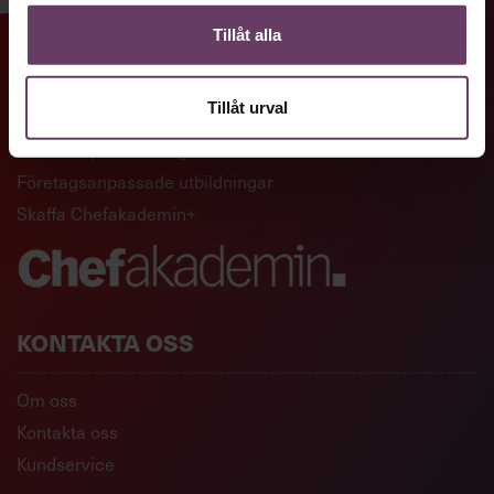
Tillåt alla
GENVÄGAR
Tillåt urval
Artiklar och reportage
Ledarskapsutbildningar
Företagsanpassade utbildningar
Skaffa Chefakademin+
KONTAKTA OSS
Om oss
Kontakta oss
Kundservice