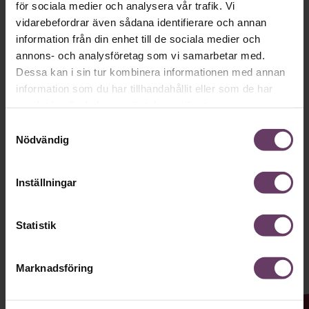
för sociala medier och analysera vår trafik. Vi
vidarebefordrar även sådana identifierare och annan
Håll dig uppdaterad med våra
information från din enhet till de sociala medier och
nyhetsbrev!
annons- och analysföretag som vi samarbetar med.
Dessa kan i sin tur kombinera informationen med annan
Våra populära nyhetsbrev samlar varje
information som du har tillhandahållit eller som de har
vecka det bästa från Chef och
samlat in när du har använt deras tjänster.
Chefakademin. Ledarskapsnytta och
Samtyckesval
Nödvändig
inspiration för dig som är chef, ledare
och/eller HR. Missa inget – börja
Inställningar
prenumerera idag! Det är helt kostnadsfritt.
Statistik
JA TACK, JAG VILL HA NYHETSBREV!
Marknadsföring