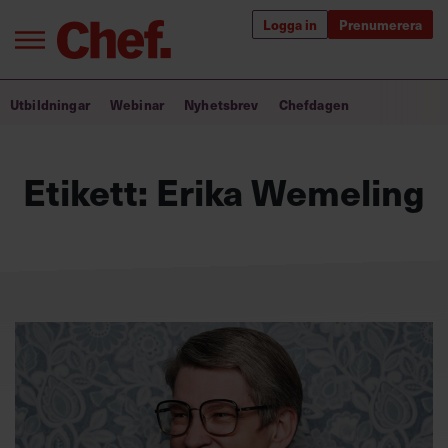
Logga in
Prenumerera
Bra ledare förändrar världen
Utbildningar
Webinar
Nyhetsbrev
Chefdagen
Innehåll från Chef
Etikett:
Erika Wemeling
Utbildning för ledare
Chefakademin+
Populära utbildningar
Annonsera
Om oss
Kontakta oss
Kundservice