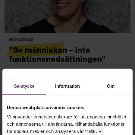
Villkor och policy för
personuppgiftsbehandling
Sök
efter:
Mångfald
”Se människan – inte
funktionsnedsättningen”
Hur visa framfötterna om man sällan eller aldrig blir
vald? ”Mångfald berikar, oavsett vilken mångfald det
är", säger Erika Wermeling.
Läs mer
Samtycke
Information
Om
Logga in
Prenumerera
Denna webbplats använder cookies
Vi använder enhetsidentifierare för att anpassa innehållet
och annonserna till användarna, tillhandahålla funktioner
för sociala medier och analysera vår trafik. Vi