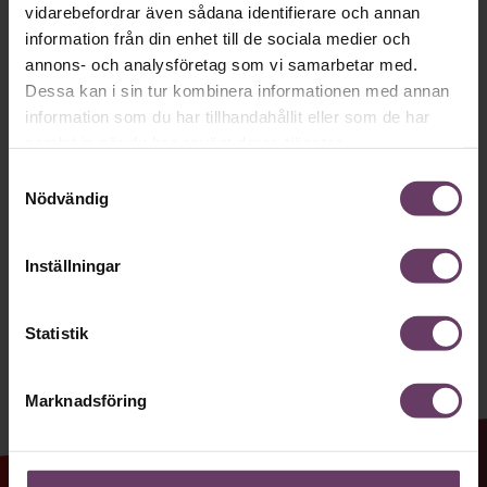
Håll dig uppdaterad med våra
vidarebefordrar även sådana identifierare och annan
nyhetsbrev!
information från din enhet till de sociala medier och
annons- och analysföretag som vi samarbetar med.
Våra populära nyhetsbrev samlar varje
Dessa kan i sin tur kombinera informationen med annan
vecka det bästa från Chef och
information som du har tillhandahållit eller som de har
samlat in när du har använt deras tjänster.
Chefakademin. Ledarskapsnytta och
Samtyckesval
inspiration för dig som är chef, ledare
Nödvändig
och/eller HR. Missa inget – börja
prenumerera idag! Det är helt kostnadsfritt.
Inställningar
JA TACK, JAG VILL HA NYHETSBREV!
Statistik
Marknadsföring