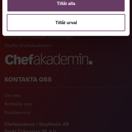
GENVÄGAR
Tillåt alla
Artiklar och reportage
Tillåt urval
Ledarskapsutbildningar
Företagsanpassade utbildningar
Skaffa Chefakademin+
KONTAKTA OSS
Om oss
Kontakta oss
Kundservice
Chefakademin i Stockholm AB
Sankt Eriksgatan 26, 4 tr