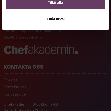
GENVÄGAR
Tillåt alla
Artiklar och reportage
Tillåt urval
Ledarskapsutbildningar
Företagsanpassade utbildningar
Skaffa Chefakademin+
KONTAKTA OSS
Om oss
Kontakta oss
Kundservice
Chefakademin i Stockholm AB
Sankt Eriksgatan 26, 4 tr