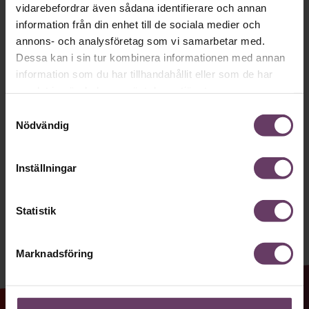
Håll dig uppdaterad med våra
vidarebefordrar även sådana identifierare och annan
nyhetsbrev!
information från din enhet till de sociala medier och
annons- och analysföretag som vi samarbetar med.
Våra populära nyhetsbrev samlar varje
Dessa kan i sin tur kombinera informationen med annan
vecka det bästa från Chef och
information som du har tillhandahållit eller som de har
samlat in när du har använt deras tjänster.
Chefakademin. Ledarskapsnytta och
Samtyckesval
inspiration för dig som är chef, ledare
Nödvändig
och/eller HR. Missa inget – börja
prenumerera idag! Det är helt kostnadsfritt.
Inställningar
JA TACK, JAG VILL HA NYHETSBREV!
Statistik
Marknadsföring