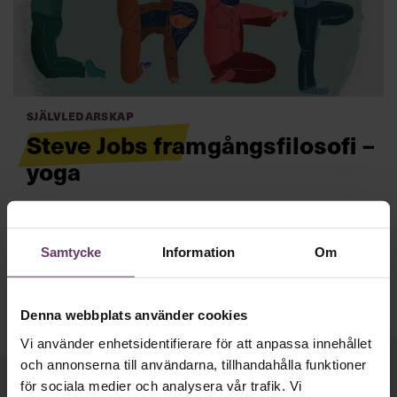
Villkor och policy för
personuppgiftsbehandling
Sök
efter:
Självledarskap
Steve Jobs framgångsfilosofi –
yoga
Yogans principer kan hjälpa chefer på många sätt.
Berättelsen om Steve Jobs sista gåva till sina
närmaste avslöjar hans framgångsrecept.
Läs mer
Samtycke
Information
Om
Logga in
Prenumerera
Denna webbplats använder cookies
Vi använder enhetsidentifierare för att anpassa innehållet
och annonserna till användarna, tillhandahålla funktioner
för sociala medier och analysera vår trafik. Vi