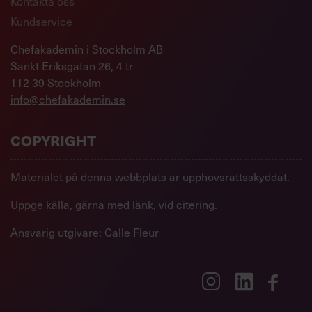
Kontakta oss
Kundservice
Chefakademin i Stockholm AB
Sankt Eriksgatan 26, 4 tr
112 39 Stockholm
info@chefakademin.se
COPYRIGHT
Materialet på denna webbplats är upphovsrättsskyddat.
Uppge källa, gärna med länk, vid citering.
Ansvarig utgivare: Calle Fleur