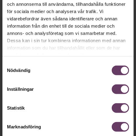
och annonserna till användarna, tillhandahålla funktioner
för sociala medier och analysera vår trafik. Vi
vidarebefordrar även sådana identifierare och annan
information från din enhet till de sociala medier och
Håll dig uppdaterad med våra
annons- och analysföretag som vi samarbetar med.
nyhetsbrev!
Dessa kan i sin tur kombinera informationen med annan
information som du har tillhandahållit eller som de har
Våra populära nyhetsbrev samlar varje
samlat in när du har använt deras tjänster.
vecka det bästa från Chef och
Samtyckesval
Nödvändig
Chefakademin. Ledarskapsnytta och
inspiration för dig som är chef, ledare
Inställningar
och/eller HR. Missa inget – börja
prenumerera idag! Det är helt kostnadsfritt.
Statistik
JA TACK, JAG VILL HA NYHETSBREV!
Marknadsföring