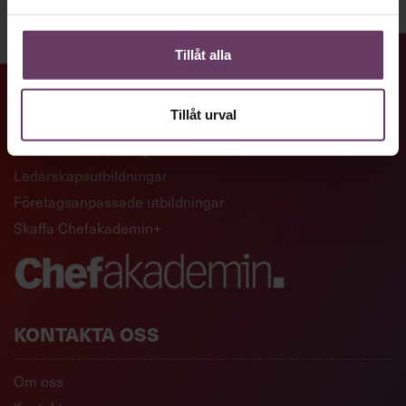
Tillåt alla
GENVÄGAR
Tillåt urval
Artiklar och reportage
Ledarskapsutbildningar
Företagsanpassade utbildningar
Skaffa Chefakademin+
KONTAKTA OSS
Om oss