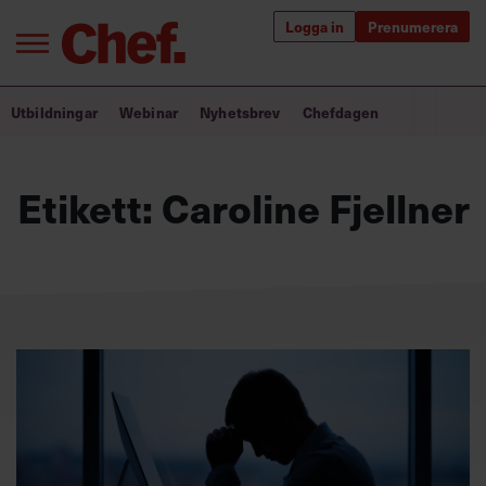
Logga in
Prenumerera
Bra ledare förändrar världen
Utbildningar
Webinar
Nyhetsbrev
Chefdagen
Innehåll från Chef
Etikett:
Caroline Fjellner
Utbildning för ledare
Chefakademin+
Populära utbildningar
Annonsera
Om oss
Kontakta oss
Kundservice