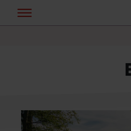
Sök
efter: