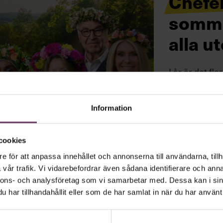
Chefe
somma
alla u
I år är det f
men de chefer
världar. Och 
Information
cookies
e för att anpassa innehållet och annonserna till användarna, tillh
vår trafik. Vi vidarebefordrar även sådana identifierare och anna
nnons- och analysföretag som vi samarbetar med. Dessa kan i sin
har tillhandahållit eller som de har samlat in när du har använt 