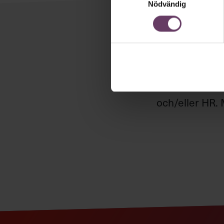
Nödvändig
Håll di
Våra popul
Chefakademin
och/eller HR. 