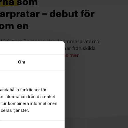
rna som
rpratar – debut för
tom en
ler författare än ledare bland sommarpratarna,
 som fått ett program kommer från skilda
alla utom en är debutanter.
Läs mer
Om
andahålla funktioner för
n information från din enhet
 tur kombinera informationen
deras tjänster.