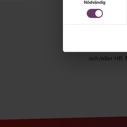
Nödvändig
Håll di
Våra popul
Chefakademin
och/eller HR. 