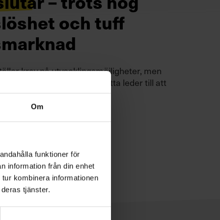
lutar – trots hög
löshet och tuff
smarknad
äller krav på utvecklingsmöjligheter, men
av otydliga kravprofiler. Detta leder till att
upp sig.
Läs mer
Om
andahålla funktioner för
n information från din enhet
 tur kombinera informationen
deras tjänster.