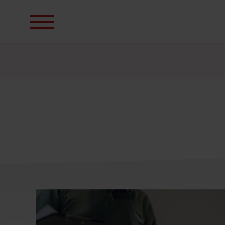
Sök
efter: