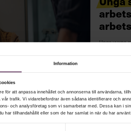
Unga s
arbets
arbet
Unga vuxna st
drabbas också 
många säger 
Information
cookies
e för att anpassa innehållet och annonserna till användarna, tillh
vår trafik. Vi vidarebefordrar även sådana identifierare och anna
nnons- och analysföretag som vi samarbetar med. Dessa kan i sin
har tillhandahållit eller som de har samlat in när du har använt 