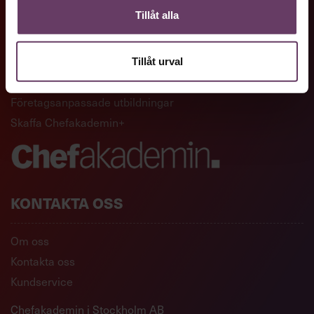
Tillåt alla
GENVÄGAR
Artiklar och reportage
Tillåt urval
Ledarskapsutbildningar
Företagsanpassade utbildningar
Skaffa Chefakademin+
KONTAKTA OSS
Om oss
Kontakta oss
Kundservice
Chefakademin i Stockholm AB