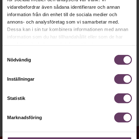
Håll dig uppdaterad med våra
vidarebefordrar även sådana identifierare och annan
information från din enhet till de sociala medier och
nyhetsbrev!
annons- och analysföretag som vi samarbetar med.
Våra populära nyhetsbrev samlar varje
Dessa kan i sin tur kombinera informationen med annan
information som du har tillhandahållit eller som de har
vecka det bästa från Chef och
samlat in när du har använt deras tjänster.
Chefakademin. Ledarskapsnytta och
Samtyckesval
inspiration för dig som är chef, ledare
Nödvändig
och/eller HR. Missa inget – börja
prenumerera idag! Det är helt kostnadsfritt.
Inställningar
Statistik
JA TACK, JAG VILL HA NYHETSBREV!
Marknadsföring