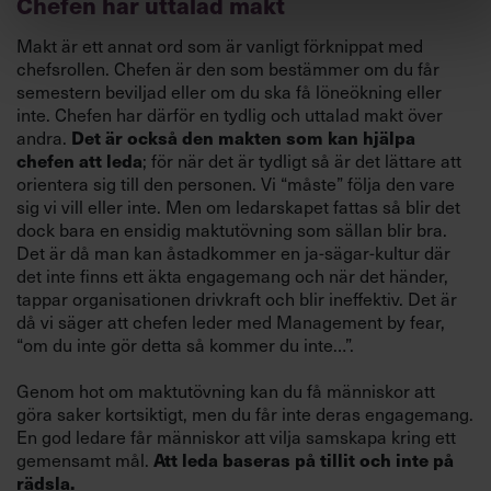
Chefen har uttalad makt
Makt är ett annat ord som är vanligt förknippat med
chefsrollen. Chefen är den som bestämmer om du får
semestern beviljad eller om du ska få löneökning eller
inte. Chefen har därför en tydlig och uttalad makt över
andra.
Det är också den makten som kan hjälpa
chefen att leda
; för när det är tydligt så är det lättare att
orientera sig till den personen. Vi “måste” följa den vare
sig vi vill eller inte. Men om ledarskapet fattas så blir det
dock bara en ensidig maktutövning som sällan blir bra.
Det är då man kan åstadkommer en ja-sägar-kultur där
det inte finns ett äkta engagemang och när det händer,
tappar organisationen drivkraft och blir ineffektiv. Det är
då vi säger att chefen leder med Management by fear,
“om du inte gör detta så kommer du inte…”.
Genom hot om maktutövning kan du få människor att
göra saker kortsiktigt, men du får inte deras engagemang.
En god ledare får människor att vilja samskapa kring ett
gemensamt mål.
Att leda baseras på tillit och inte på
rädsla.