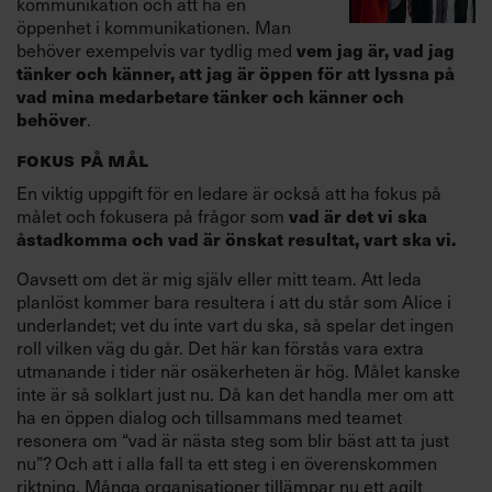
kommunikation och att ha en
öppenhet i kommunikationen. Man
behöver exempelvis var tydlig med
vem jag är, vad jag
tänker och känner, att jag är öppen för att lyssna på
vad mina medarbetare tänker och känner och
behöver
.
FOKUS PÅ MÅL
En viktig uppgift för en ledare är också att ha fokus på
målet och fokusera på frågor som
vad är det vi ska
åstadkomma och vad är önskat resultat, vart ska vi.
Oavsett om det är mig själv eller mitt team. Att leda
planlöst kommer bara resultera i att du står som Alice i
underlandet; vet du inte vart du ska, så spelar det ingen
roll vilken väg du går. Det här kan förstås vara extra
utmanande i tider när osäkerheten är hög. Målet kanske
inte är så solklart just nu. Då kan det handla mer om att
ha en öppen dialog och tillsammans med teamet
resonera om “vad är nästa steg som blir bäst att ta just
nu”? Och att i alla fall ta ett steg i en överenskommen
riktning. Många organisationer tillämpar nu ett agilt