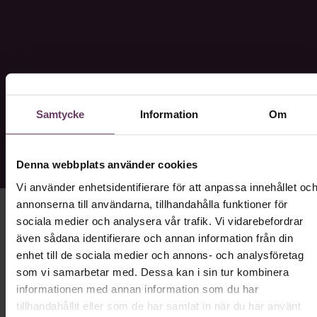
Samtycke
Information
Om
Denna webbplats använder cookies
Vi använder enhetsidentifierare för att anpassa innehållet oc
annonserna till användarna, tillhandahålla funktioner för
Chefens roll
sociala medier och analysera vår trafik. Vi vidarebefordrar
även sådana identifierare och annan information från din
När man får möjligheten att ta sin
enhet till de sociala medier och annons- och analysföretag
första chefsroll så kommer man in i
som vi samarbetar med. Dessa kan i sin tur kombinera
ett nytt yrke – man är ny som chef
och med det tillkommer uppgifter
informationen med annan information som du har
som skiljer sig från ledarens. De mest
tillhandahållit eller som de har samlat in när du har använt