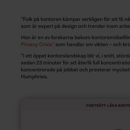
”Folk på kontoren kämpar verkligen för att få n
som är expert på design och trender inom arbe
Hon är en av forskarna bakom kontorsmöbelför
Privacy Crisis”
som handlar om vikten – och brist
”I ett öppet kontorslandskap blir vi, i snitt, stö
sedan 23 minuter för att återfå full koncentration
koncentrerade på jobbet och presterar mycket 
Humphries.
Att bli störd så ofta går direkt ut över både p
anställda, menar Zoë Humphries. Enligt en globa
rapporten här
) är 83 procent av svenskarna oen
Fortsätt läsa kost
”Kontoret och arbetsmiljön är inte hela lösning
undersökningar att när människor trivs och kan
engagemanget och prestationen upp,” säger h