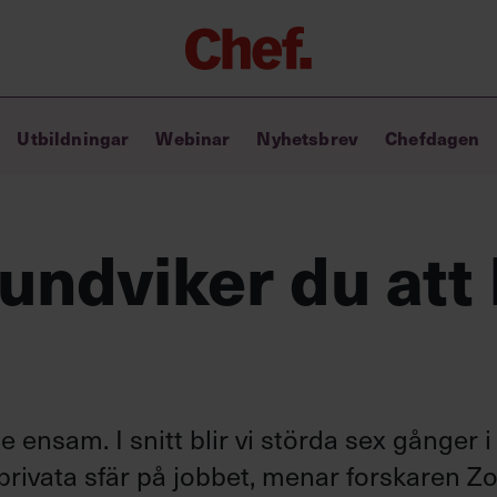
Chefakademin+
Utbildningar
Webinar
Nyhetsbrev
Chefdagen
Lyft ditt ledarskap med C+
Masterclass
Verktyg i vardagen
Ledarskapsbiblioteket
undviker du att 
Ledarskapstest
Chef GPT – din chefsassistent i
fickan
e ensam. I snitt blir vi störda sex gånger i
 privata sfär på jobbet, menar forskaren Z