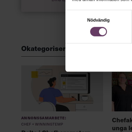
Samtyckesval
Nödvändig
Okategoriserade
Annonssamarbete:
Chefa
Chef + Winningtemp
unga l