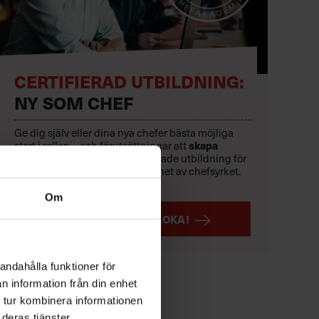
CERTIFIERAD UTBILDNING:
NY SOM CHEF
Ge dig själv eller dina nya chefer bästa möjliga
start i rollen – och förutsättningar att
skapa
resultat.
Sveriges mest etablerade utbildning för
dig med upp till två års erfarenhet av chefsyrket.
Löpande starter.
Om
LÄS MER OCH BOKA!
andahålla funktioner för
n information från din enhet
 tur kombinera informationen
deras tjänster.