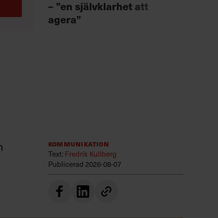
Fast
– ”en självklarhet att
för 
agera”
n
Kommunikation
Text:
Fredrik Kullberg
Publicerad
2026-08-07