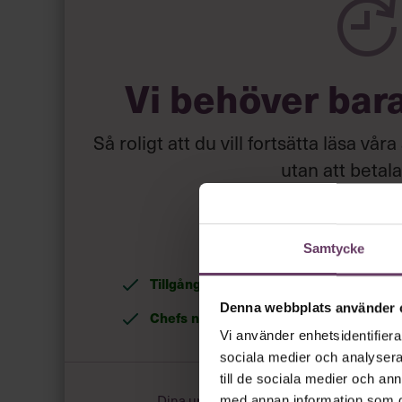
Vi behöver bar
Så roligt att du vill fortsätta läsa våra
utan att betal
Skapa ditt grat
Samtycke
Tillgång
till våra låsta artiklar och webin
Denna webbplats använder 
Chefs nyhetsbrev
med senaste ledarska
Vi använder enhetsidentifierar
sociala medier och analysera 
till de sociala medier och a
Dina uppgifter delas aldrig med tredje pa
med annan information som du 