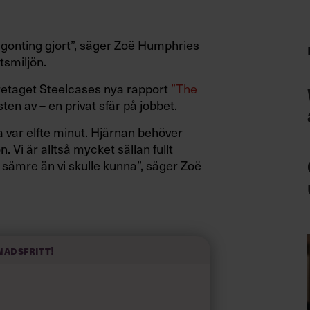
ågonting gjort”, säger Zoë Humphries
tsmiljön.
etaget Steelcases nya rapport
”The
en av – en privat sfär på jobbet.
rda var elfte minut. Hjärnan behöver
. Vi är alltså mycket sällan fullt
sämre än vi skulle kunna”, säger Zoë
roduktivitet och engagemang hos de
l rapport från Gallup (
ladda ner hela
gagerade i sitt arbete.
nadsfritt!
en på problemet men vi har sett i våra
 koncentrera sig på arbetsplatsen går
on.