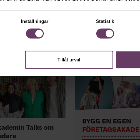
Inställningar
Statistik
Tillåt urval
BYGG EN EGEN
kademin Talks om
FÖRETAGSAKADE
edare