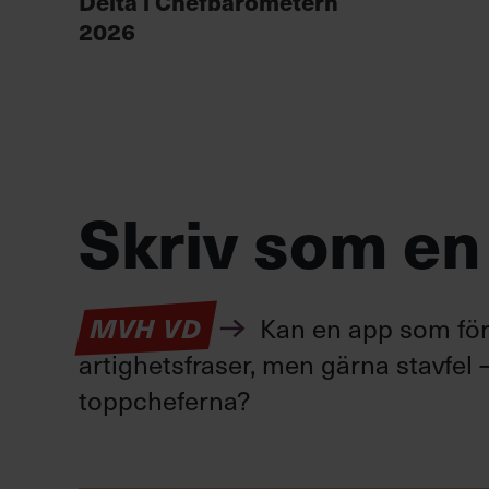
Delta i Chefbarometern
2026
Skriv som en
Kan en app som förv
MVH VD
artighetsfraser, men gärna stavfel –
toppcheferna?