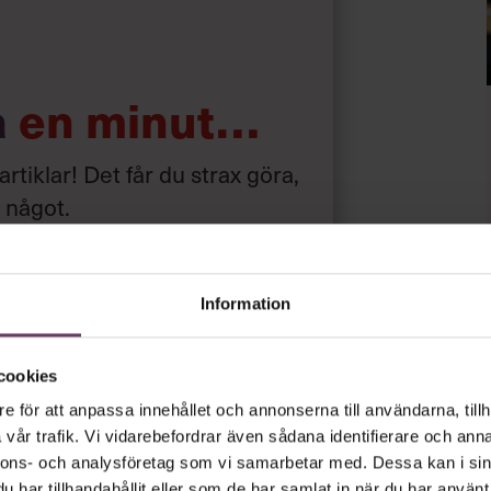
a
en minut…
 artiklar! Det får du strax göra,
a något
.
iskonto
Information
ar
gratis
och
utan tidsbegränsning!
cookies
psnyheterna!
e för att anpassa innehållet och annonserna till användarna, tillh
vår trafik. Vi vidarebefordrar även sådana identifierare och anna
nnons- och analysföretag som vi samarbetar med. Dessa kan i sin
rt.
Läs vår integritetspolicy här
.
har tillhandahållit eller som de har samlat in när du har använt 