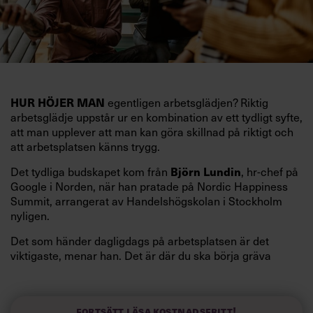
egentligen arbetsglädjen? Riktig
HUR HÖJER MAN
arbetsglädje uppstår ur en kombination av ett tydligt syfte,
att man upplever att man kan göra skillnad på riktigt och
att arbetsplatsen känns trygg.
Det tydliga budskapet kom från
, hr-chef på
Björn Lundin
Google i Norden, när han pratade på Nordic Happiness
Summit, arrangerat av Handelshögskolan i Stockholm
nyligen.
Det som händer dagligdags på arbetsplatsen är det
viktigaste, menar han. Det är där du ska börja gräva
redan i dag.
Här är Björn Lundins tre enkla åtgärder som tagit skruv
och höjt arbetsglädjen på Google:
Fortsätt läsa kostnadsfritt!