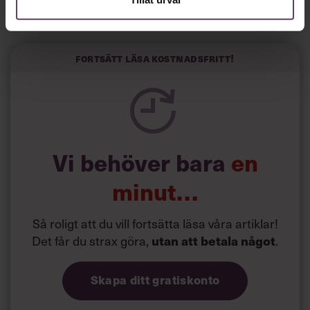
Horwitz har nu utvecklat sitt trick till en affärsidé: appen
Sinceerly som konverterar formellt och minutiöst
välskrivna texter – likt de som skapas av AI – till den
kortfattat slarviga vd-stilen.
Fortsätt läsa kostnadsfritt!
Vi behöver bara
en
minut…
Så roligt att du vill fortsätta läsa våra artiklar!
Det får du strax göra,
.
utan att betala något
Skapa ditt gratiskonto