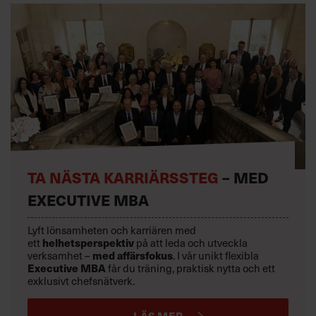
TA NÄSTA KARRIÄRSSTEG
– MED
EXECUTIVE MBA
Lyft lönsamheten och karriären med
ett
helhetsperspektiv
på att leda och utveckla
verksamhet –
med affärsfokus
. I vår unikt flexibla
Executive MBA
får du träning, praktisk nytta och ett
exklusivt chefsnätverk.
LÄS MER