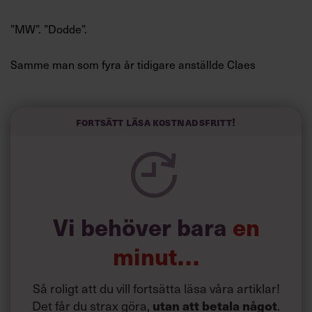
”MW”. ”Dodde”.
Samme man som fyra år tidigare anställde Claes
Dahlbäck som vd för Investor med orden ”vi kan försöka
med dig, men det är jag som bestämmer”.
Fortsätt läsa kostnadsfritt!
Han sov aldrig mer än fyra timmar i stöten, han kunde
ringa till medarbetare och chefer mitt i natten och
beordra dem att resa jorden runt med honom eller bara
avkräva dem aktiekurser.
Vi behöver bara
en
minut…
Så roligt att du vill fortsätta läsa våra artiklar!
Det får du strax göra,
.
utan att betala något