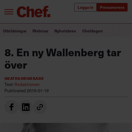
Logga in
Prenumerera
Bra ledare förändrar världen
Utbildningar
Webinar
Nyhetsbrev
Chefdagen
Innehåll från Chef
8. En ny Wallenberg tar
Utbildning för ledare
över
Chefakademin+
Okategoriserade
Populära utbildningar
Text:
Redaktionen
Publicerad
2015-01-19
Annonsera
Om oss
Kontakta oss
Kundservice