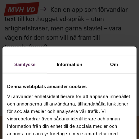
MVH VD
Kan en app som förvandlar
text till korthugget vd-språk – utan
artighetsfraser, men gärna stavfel – vara
vägen för den som vill nå fram till
toppcheferna?
Samtycke
Information
Om
Kommunikation
Text:
Fredrik Kullberg
Publicerad
2026-08-07
Denna webbplats använder cookies
Vi använder enhetsidentifierare för att anpassa innehållet
och annonserna till användarna, tillhandahålla funktioner
för sociala medier och analysera vår trafik. Vi
vidarebefordrar även sådana identifierare och annan
information från din enhet till de sociala medier och
annons- och analysföretag som vi samarbetar med.