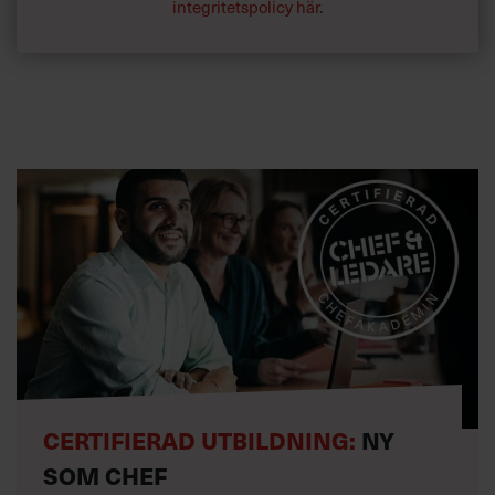
integritetspolicy här
.
CERTIFIERAD UTBILDNING:
NY
SOM CHEF