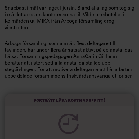
Villkor och policy för
Snabbast i mål var laget Iljutsin. Bland alla lag som tog sig
personuppgiftsbehandling
i mål lottades en konferensresa till Vildmarkshotellet i
Kolmården ut. MIKA från Arboga församling drog
vinstlotten.
Sök
efter:
Arboga församling, som anmält flest deltagare till
tävlingen, har under flera år satsat aktivt på de anställdas
hälsa.
Församlingspedagogen
AnnaCarin Gillheim
berättar att i stort sett alla anställda ställde upp i
stegtävlingen. För att motivera deltagarna att hålla farten
uppe delade församlingens friskvårdsansvariga ut priser
under resans gång. Att locka med små morötter har visat
sig vara ett framgångsrikt recept för att få även
Logga in
»soffliggarna« att börja röra på sig.
Fortsätt läsa kostnadsfritt!
Prenumerera
»Vi har tagit fram listor där de anställda får fylla i när de
motionerar. De som utnyttjar veckans friskvårdstimme
deltar i utlottningen av små presenter varje månad. På så
sätt har vi fått inte bara de redan aktiva att röra på sig«,
berättar AnnaCarin Gillheim som själv tog stegtävlingen