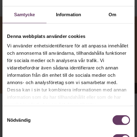
Samtycke
Information
Om
Denna webbplats använder cookies
Vi använder enhetsidentifierare för att anpassa innehållet
och annonserna till användarna, tillhandahålla funktioner
för sociala medier och analysera vår trafik. Vi
vidarebefordrar även sådana identifierare och annan
information från din enhet till de sociala medier och
annons- och analysföretag som vi samarbetar med.
Appen Sinceerly imiterar vd:ars kortfattade språk.
Dessa kan i sin tur kombinera informationen med annan
information som du har tillhandahållit eller som de har
samlat in när du har använt deras tjänster.
VD:AR KAN VARA SVÅRA
att nå och besvarar inte alltid
Samtyckesval
mejl från främlingar. Men studenten
Ben Horwitz
på
Nödvändig
Harvard Business School kom på ett trick: Han skapade
en app som imiterar toppchefernas sätt att skriva, med
stavfel, utan hälsningsfraser och mycket kortfattade