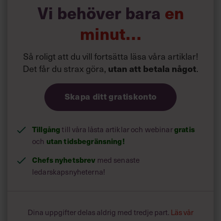
Vi behöver bara
en
på stort allvar:
minut…
»Jag motionerade nog tre till fyra timmar varje dag.
Eftersom jag från början låg bra till i placeringslistan ville
jag inte tappa placeringar under den tid tävlingen pågick.
Så roligt att du vill fortsätta läsa våra artiklar!
Visade stegräknaren bara 17 000 steg den dagen när jag
Det får du strax göra,
utan att betala något
.
kom hem från jobbet kunde jag inte hålla mig från att ta
en löprunda eller cykeltur på kvällen.«
Skapa ditt gratiskonto
Tä
vlingsmomentet var det som fick
fart på många av deltagarna. Det pratades mycket om
antal steg i församlingen de sex veckor tävlingen pågick.
Tillgång
till våra låsta artiklar och webinar
gratis
och
utan tidsbegränsning!
Chefs nyhetsbrev
med senaste
ledarskapsnyheterna!
Dina uppgifter delas aldrig med tredje part.
Läs vår