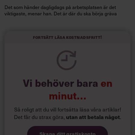
Det som händer dagligdags på arbetsplatsen är det
viktigaste, menar han. Det är där du ska börja gräva
redan i dag.
Här är Björn Lundins tre enkla åtgärder som tagit skruv
och höjt arbetsglädjen på Google:
Fortsätt läsa kostnadsfritt!
Vi behöver bara
en
minut…
Så roligt att du vill fortsätta läsa våra artiklar!
Det får du strax göra,
utan att betala något
.
Skapa ditt gratiskonto