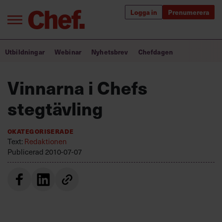
Logga in
Prenumerera
Bra ledare förändrar världen
Utbildningar
Webinar
Nyhetsbrev
Chefdagen
Innehåll från Chef
Vinnarna i Chefs
Utbildning för ledare
stegtävling
Chefakademin+
Okategoriserade
Populära utbildningar
Text:
Redaktionen
Publicerad
2010-07-07
Annonsera
Om oss
Kontakta oss
Kundservice