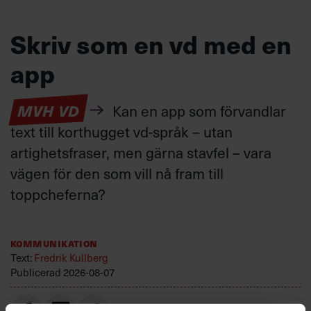
Skriv som en vd med en
app
MVH VD
Kan en app som förvandlar
text till korthugget vd-språk – utan
artighetsfraser, men gärna stavfel – vara
vägen för den som vill nå fram till
toppcheferna?
Kommunikation
Text:
Fredrik Kullberg
Publicerad
2026-08-07