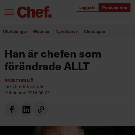
Logga in
Prenumerera
Bra ledare förändrar världen
Utbildningar
Webinar
Nyhetsbrev
Chefdagen
Innehåll från Chef
Han är chefen som
Utbildning för ledare
förändrade ALLT
Chefakademin+
Arbetsmiljö
Populära utbildningar
Text:
Fredrik Emdén
Publicerad
2014-06-22
Annonsera
Om oss
Kontakta oss
Kundservice