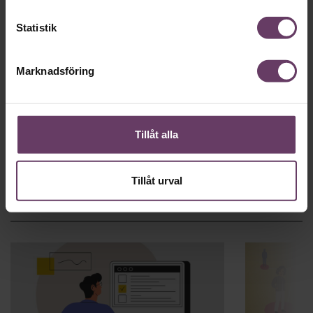
chef på Google i Norden.
Statistik
Motivation
Så motverkar du din ensamhet som
Marknadsföring
chef
Det är ensamt på toppen brukar det heta. Särskilt drabbade
är nyblivna chefer, som efter pandemin har det än svårare än
tidigare.
Tillåt alla
Tillåt urval
Arbetsmiljö