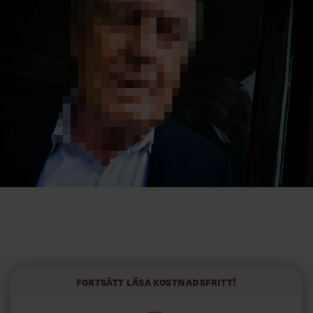
Villkor och policy för
personuppgiftsbehandling
Sök
efter:
Logga in
Prenumerera
Fortsätt läsa kostnadsfritt!