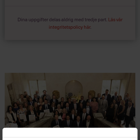
Dina uppgifter delas aldrig med tredje part.
Läs vår
integritetspolicy här
.