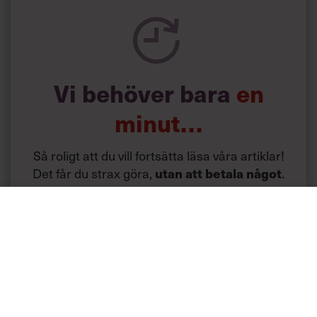
Vi behöver bara
en
minut…
Så roligt att du vill fortsätta läsa våra artiklar!
Det får du strax göra,
utan att betala något
.
Skapa ditt gratiskonto
Tillgång
gratis
till våra låsta artiklar och webinar
utan tidsbegränsning!
och
Chefs nyhetsbrev
med senaste