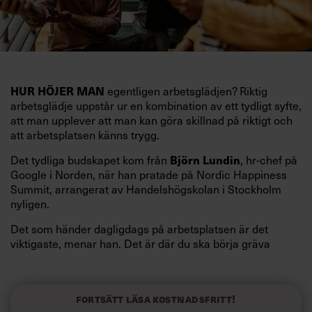
HUR HÖJER MAN
egentligen arbetsglädjen? Riktig
arbetsglädje uppstår ur en kombination av ett tydligt syfte,
att man upplever att man kan göra skillnad på riktigt och
att arbetsplatsen känns trygg.
Björn Lundin
Det tydliga budskapet kom från
, hr-chef på
Google i Norden, när han pratade på Nordic Happiness
Summit, arrangerat av Handelshögskolan i Stockholm
nyligen.
Det som händer dagligdags på arbetsplatsen är det
viktigaste, menar han. Det är där du ska börja gräva
redan i dag.
Här är Björn Lundins tre enkla åtgärder som tagit skruv
och höjt arbetsglädjen på Google:
Fortsätt läsa kostnadsfritt!