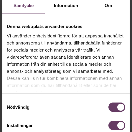
Samtycke
Information
Om
TA NÄSTA KARRIÄRSSTEG
– MED
EXECUTIVE MBA
Denna webbplats använder cookies
Lyft lönsamheten och karriären med
Vi använder enhetsidentifierare för att anpassa innehållet
helhetsperspektiv
ett
på att leda och utveckla
med affärsfokus
verksamhet –
. I vår unikt flexibla
och annonserna till användarna, tillhandahålla funktioner
Executive MBA
får du träning, praktisk nytta och ett
för sociala medier och analysera vår trafik. Vi
exklusivt chefsnätverk.
vidarebefordrar även sådana identifierare och annan
information från din enhet till de sociala medier och
LÄS MER
annons- och analysföretag som vi samarbetar med.
Dessa kan i sin tur kombinera informationen med annan
information som du har tillhandahållit eller som de har
Mer på ämnet
samlat in när du har använt deras tjänster.
Samtyckesval
Nödvändig
Arbetsmiljö
Så höjer du arbetsglädjen
Inställningar
Höj arbetsglädjen med dessa tre tips från Björn Lundin, hr-