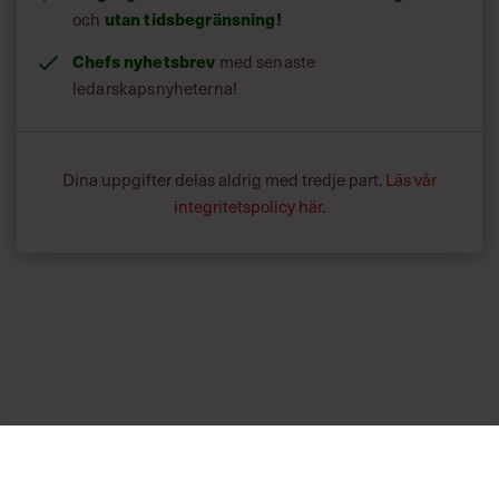
utan tidsbegränsning!
och
Chefs nyhetsbrev
med senaste
ledarskapsnyheterna!
Dina uppgifter delas aldrig med tredje part.
Läs vår
integritetspolicy här
.