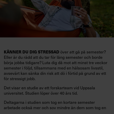
KÄNNER DU DIG STRESSAD
över att gå på semester?
Eller är du rädd att du tar för lång semester och borde
börja jobba tidigare? Luta dig då mot att minst tre veckor
semester i följd, tillsammans med en hälsosam livsstil,
avsevärt kan sänka din risk att dö i förtid på grund av ett
för stressigt jobb.
Det visar en studie av ett forskarteam vid Uppsala
universitet. Studien löper över 40 års tid.
Deltagarna i studien som tog en kortare semester
arbetade också mer och sov mindre än dem som tog en
längre semester, vilket ytterligare ökade stressen i deras