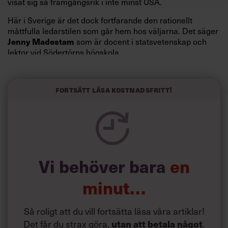
visat sig så framgångsrik i inte minst USA.
Här i Sverige är det dock fortfarande den rationellt
måttfulla ledarstilen som går hem hos väljarna. Det säger
Jenny Madestam
som är docent i statsvetenskap och
lektor vid Södertörns högskola.
”Svenskarna tar politik på allvar och brukar uppskatta
politiker som har framtoningen av att vara kunniga,
Fortsätt läsa kostnadsfritt!
kompetenta och stå med båda fötterna på jorden. Hellre
en tråkig partiledare i foträta skor än en känslomässig
spelevink i högklackat, är hur jag brukar sammanfatta de
önskningar som svenskarna för fram i undersökningar.”
Läs mer:
Vi behöver bara
en
Siri Wikander: ”Led som i
början av pandemin”
minut…
Så roligt att du vill fortsätta läsa våra artiklar!
Det får du strax göra,
utan att betala något
.