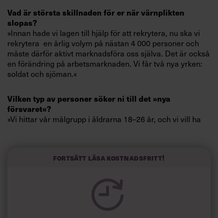
Villkor och policy för
Vad är största skillnaden för er när värnplikten
personuppgiftsbehandling
slopas?
»Innan hade vi lagen till hjälp för att rekrytera, nu ska vi
rekrytera en årlig volym på nästan 4 000 personer och
Sök
måste därför aktivt marknadsföra oss själva. Det är också
efter:
en förändring på arbetsmarknaden. Vi får två nya yrken:
soldat och sjöman.«
Vilken typ av personer söker ni till det »nya
försvaret«?
»Vi hittar vår målgrupp i åldrarna 18–26 år, och vi vill ha
ett tvärsnitt av befolkningen, killar och tjejer, personer
med svensk bakgrund eller som är utlandsfödda. De ska
Logga in
vara personer som är drivande, har hög moral och etik,
Fortsätt läsa kostnadsfritt!
och som är lagspelare. Man ska vilja göra skillnad.«
Prenumerera
Finns det en risk att personer som inte har några
andra möjligheter lockas av en anställning inom det
militära?
»Med ett frivilligt system är det oerhört viktigt att vi gör