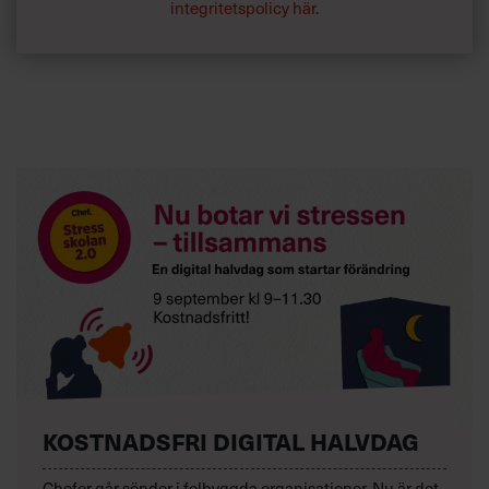
integritetspolicy här
.
KOSTNADSFRI DIGITAL HALVDAG
Chefer går sönder i felbyggda organisationer. Nu är det