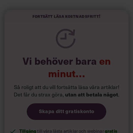
liv.
Forskarna tror sig dessutom kunna uttyda att en längre
Fortsätt läsa kostnadsfritt!
semester har större betydelse för långlevnad än andra
försök att förändra livsstilsvanor.
Vi behöver bara
en
minut…
Så roligt att du vill fortsätta läsa våra artiklar!
Det får du strax göra,
utan att betala något
.
Skapa ditt gratiskonto
Tillgång
gratis
till våra låsta artiklar och webinar