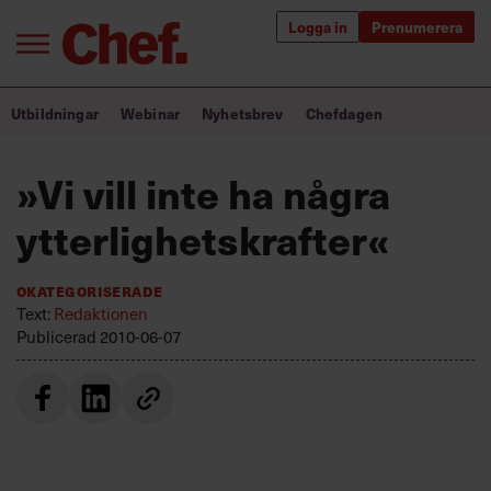
Logga in
Prenumerera
Bra ledare förändrar världen
Utbildningar
Webinar
Nyhetsbrev
Chefdagen
Innehåll från Chef
»Vi vill inte ha några
Utbildning för ledare
ytterlighetskrafter«
Chefakademin+
Okategoriserade
Populära utbildningar
Text:
Redaktionen
Publicerad
2010-06-07
Annonsera
Om oss
Kontakta oss
Kundservice