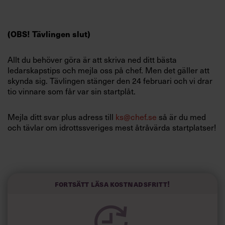
Villkor och policy för
personuppgiftsbehandling
(OBS! Tävlingen slut)
Sök
Allt du behöver göra är att skriva ned ditt bästa
efter:
ledarskapstips och mejla oss på chef. Men det gäller att
skynda sig. Tävlingen stänger den 24 februari och vi drar
tio vinnare som får var sin startplåt.
Mejla ditt svar plus adress till
ks@chef.se
så är du med
och tävlar om idrottssveriges mest åtråvärda startplatser!
Logga in
Vasaloppet är en av världens längsta
längdåkningstävlingar. Det går från Sälen till Mora och är
Prenumerera
90 kilometer långt. Loppet har hållits sedan 1922. Mottot
är ”I fäders spår för framtids segrar”. I år tog billjetterna
Fortsätt läsa kostnadsfritt!
slut den 13 maj vilket är rekordsnabbt.
Startplatserna som Chef lottar ut till Vasaloppet är