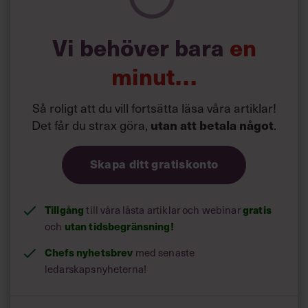
sponsrade av Danicas Vänner som är ett hälsoinitiativ
från pensionsbolaget Danica.
Vi behöver bara
en
minut…
Så roligt att du vill fortsätta läsa våra artiklar!
Det får du strax göra,
.
utan att betala något
Skapa ditt gratiskonto
Tillgång
till våra låsta artiklar och webinar
gratis
och
utan tidsbegränsning!
Chefs nyhetsbrev
med senaste
ledarskapsnyheterna!