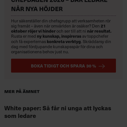
NÅR NYA HÖJDER
Hur säkerställer din chefsgrupp att verksamheten rör
sig framåt – även när omvärlden är osäker? Den
21
oktober
röjer vi hinder
och ser till att ni
når resultat.
Rusta er med
ny kunskap,
inspireras
av toppchefer
och få experternas
konkreta verktyg
.
Skräddarsy din
dag med fördjupande kunskapsspår för dina och
organisationens behov just nu.
BOKA TIDIGT OCH SPARA 30 %
Mer på ämnet
White paper: Så får ni unga att lyckas
som ledare