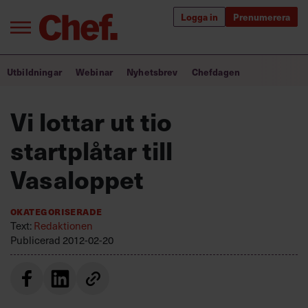
Logga in
Prenumerera
Bra ledare förändrar världen
Utbildningar
Webinar
Nyhetsbrev
Chefdagen
Innehåll från Chef
Vi lottar ut tio
Utbildning för ledare
startplåtar till
Chefakademin+
Vasaloppet
Populära utbildningar
Okategoriserade
Text:
Redaktionen
Publicerad
2012-02-20
Annonsera
Om oss
Kontakta oss
Kundservice