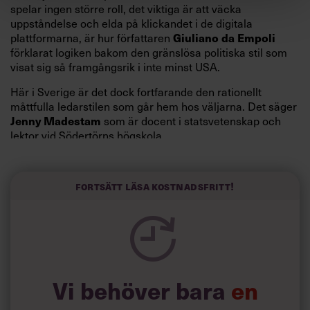
spelar ingen större roll, det viktiga är att väcka
uppståndelse och elda på klickandet i de digitala
plattformarna, är hur författaren
Giuliano da Empoli
förklarat logiken bakom den gränslösa politiska stil som
visat sig så framgångsrik i inte minst USA.
Här i Sverige är det dock fortfarande den rationellt
måttfulla ledarstilen som går hem hos väljarna. Det säger
som är docent i statsvetenskap och
Jenny Madestam
lektor vid Södertörns högskola.
”Svenskarna tar politik på allvar och brukar uppskatta
politiker som har framtoningen av att vara kunniga,
Fortsätt läsa kostnadsfritt!
kompetenta och stå med båda fötterna på jorden. Hellre
en tråkig partiledare i foträta skor än en känslomässig
spelevink i högklackat, är hur jag brukar sammanfatta de
önskningar som svenskarna för fram i undersökningar.”
Läs mer:
Vi behöver bara
en
Siri Wikander: ”Led som i
början av pandemin”