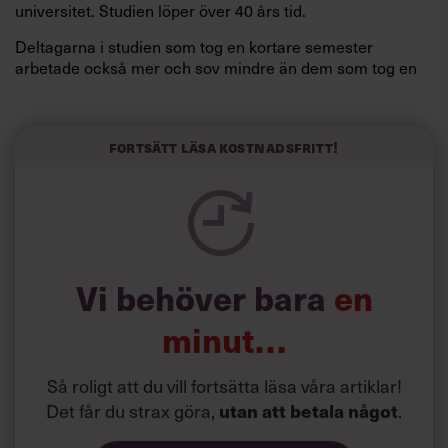
universitet. Studien löper över 40 års tid.
Deltagarna i studien som tog en kortare semester
arbetade också mer och sov mindre än dem som tog en
längre semester, vilket ytterligare ökade stressen i deras
liv.
Forskarna tror sig dessutom kunna uttyda att en längre
Fortsätt läsa kostnadsfritt!
semester har större betydelse för långlevnad än andra
försök att förändra livsstilsvanor.
Vi behöver bara
en
minut…
Så roligt att du vill fortsätta läsa våra artiklar!
Det får du strax göra,
.
utan att betala något