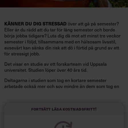
över att gå på semester?
KÄNNER DU DIG STRESSAD
Eller är du rädd att du tar för lång semester och borde
börja jobba tidigare? Luta dig då mot att minst tre veckor
semester i följd, tillsammans med en hälsosam livsstil,
avsevärt kan sänka din risk att dö i förtid på grund av ett
för stressigt jobb.
Det visar en studie av ett forskarteam vid Uppsala
universitet. Studien löper över 40 års tid.
Deltagarna i studien som tog en kortare semester
arbetade också mer och sov mindre än dem som tog en
längre semester, vilket ytterligare ökade stressen i deras
liv.
Forskarna tror sig dessutom kunna uttyda att en längre
Fortsätt läsa kostnadsfritt!
semester har större betydelse för långlevnad än andra
försök att förändra livsstilsvanor.