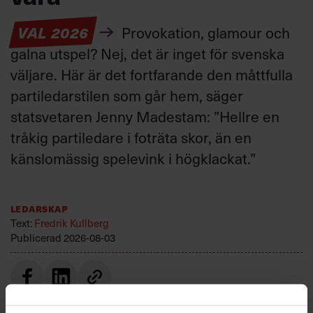
VAL 2026
Provokation, glamour och
galna utspel? Nej, det är inget för svenska
väljare. Här är det fortfarande den måttfulla
partiledarstilen som går hem, säger
statsvetaren Jenny Madestam: ”Hellre en
tråkig partiledare i foträta skor, än en
känslomässig spelevink i högklackat.”
Ledarskap
Text:
Fredrik Kullberg
Publicerad
2026-08-03