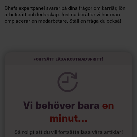
Villkor och policy för
Chefs expertpanel svarar på dina frågor om karriär, lön,
personuppgiftsbehandling
arbetsrätt och ledarskap. Just nu berättar vi hur man
omplacerar en medarbetare. Ställ en fråga du också!
Sök
efter:
Fortsätt läsa kostnadsfritt!
Logga in
Vi behöver bara
en
Prenumerera
minut…
Så roligt att du vill fortsätta läsa våra artiklar!