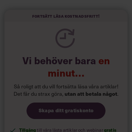
”Svenskarna tar politik på allvar och brukar uppskatta
politiker som har framtoningen av att vara kunniga,
Fortsätt läsa kostnadsfritt!
kompetenta och stå med båda fötterna på jorden. Hellre
en tråkig partiledare i foträta skor än en känslomässig
spelevink i högklackat, är hur jag brukar sammanfatta de
önskningar som svenskarna för fram i undersökningar.”
Läs mer:
Vi behöver bara
en
Siri Wikander: ”Led som i
början av pandemin”
minut…
Så roligt att du vill fortsätta läsa våra artiklar!
Det får du strax göra,
.
utan att betala något
Skapa ditt gratiskonto
Tillgång
till våra låsta artiklar och webinar
gratis