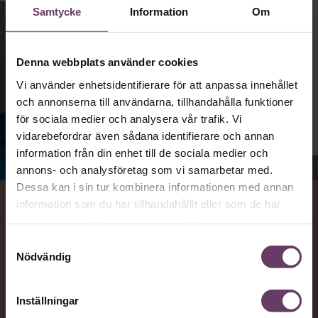
Samtycke
Information
Om
Denna webbplats använder cookies
Vi använder enhetsidentifierare för att anpassa innehållet
och annonserna till användarna, tillhandahålla funktioner
för sociala medier och analysera vår trafik. Vi
vidarebefordrar även sådana identifierare och annan
information från din enhet till de sociala medier och
Jenny Madestam, docent i statsvetenskap.
annons- och analysföretag som vi samarbetar med.
Dessa kan i sin tur kombinera informationen med annan
information som du har tillhandahållit eller som de har
VAD
samlat in när du har använt deras tjänster.
Statsvetaren Jenny Madestam, lektor vid Södertörns
Samtyckesval
högskola, går igenom vilka egenskaper svenska
Nödvändig
väljare värderar hos en partiledare.
Inställningar