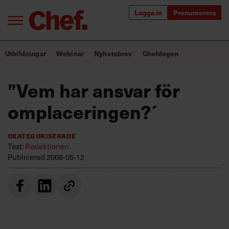
Logga in
Prenumerera
Bra ledare förändrar världen
Utbildningar
Webinar
Nyhetsbrev
Chefdagen
Innehåll från Chef
”Vem har ansvar för
Utbildning för ledare
omplaceringen?´
Chefakademin+
Okategoriserade
Populära utbildningar
Text:
Redaktionen
Publicerad
2008-05-12
Annonsera
Om oss
Kontakta oss
Kundservice