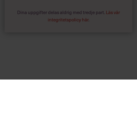
Dina uppgifter delas aldrig med tredje part.
Läs vår
integritetspolicy här
.
Annonssamarbete:
Hälsa
Chef + Winningtemp
Lär chefer