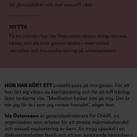
för jämställdhet och mot sexuellt våld.
NYTTA
Få en inblick i hur Ida Östensson tänker kring rättvisa,
hälsa, och att leda genom andra – men också
nazisthot och traumahantering på arbetsplatsen.
HON HAR KÖRT ETT
crossfit-pass på morgonen. För att
hon lärt sig vikten av återhämtning och för att tuff träning
låter tankarna vila. ”Meditation funkar inte på mig. Det är
när jag får ta i som jag rensar huvudet”, säger hon.
Ida Östensson
är generalsekreterare för ChildX, en
organisation som arbetar för att stoppa människohandel
och sexuell exploatering av barn. En trygg uppväxt i en
diskussionslysten familj och ett par avgörande händelser i