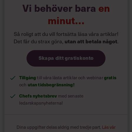
plåtlådor. Så starkt skydd behöver inte en dator av i dag.
Vi behöver bara
en
Väskan behöver inte heller ha supertjock vaddering, de
flesta datorer klarar stötar.
minut…
Så roligt att du vill fortsätta läsa våra artiklar!
Det får du strax göra,
utan att betala något
.
Skapa ditt gratiskonto
Tillgång
gratis
till våra låsta artiklar och webinar
utan tidsbegränsning!
och
Chefs nyhetsbrev
med senaste
ledarskapsnyheterna!
Dina uppgifter delas aldrig med tredje part.
Läs vår