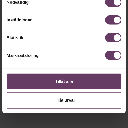
Nödvändig
Inställningar
Statistik
Annonssamarbete:
Beslutsfatt
Chef + Winningtemp
Sex unders
Marknadsföring
ledarskaps
Delta i Chefbarometern 2026
undviker 
Tillåt alla
Tillåt urval