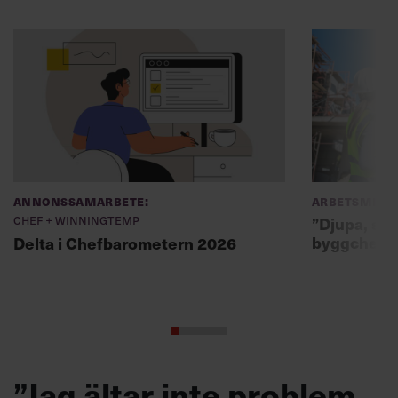
Annonssamarbete:
Arbetsmiljö
Chef + Winningtemp
”Djupa, str
byggchefer
Delta i Chefbarometern 2026
”Jag ältar inte problem,