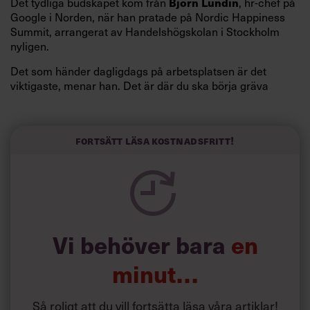
Björn Lundin
Det tydliga budskapet kom från
, hr-chef på
Google i Norden, när han pratade på Nordic Happiness
Summit, arrangerat av Handelshögskolan i Stockholm
nyligen.
Det som händer dagligdags på arbetsplatsen är det
viktigaste, menar han. Det är där du ska börja gräva
redan i dag.
Här är Björn Lundins tre enkla åtgärder som tagit skruv
och höjt arbetsglädjen på Google:
Fortsätt läsa kostnadsfritt!
Vi behöver bara
en
minut…
Så roligt att du vill fortsätta läsa våra artiklar!