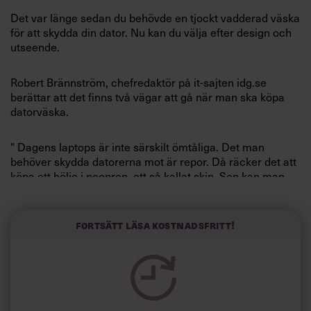
Villkor och policy för
Det var länge sedan du behövde en tjockt vadderad väska
personuppgiftsbehandling
för att skydda din dator. Nu kan du välja efter design och
utseende.
Sök
efter:
Robert Brännström, chefredaktör på it-sajten idg.se
berättar att det finns två vägar att gå när man ska köpa
datorväska.
" Dagens laptops är inte särskilt ömtåliga. Det man
behöver skydda datorerna mot är repor. Då räcker det att
köpa ett hölje i neopren, ett så kallat skin. Sen kan man
stoppa datorn i portföljen eller i en stor handväska."
Logga in
Fortsätt läsa kostnadsfritt!
För dem som vill ha en separat väska har Robert
Prenumerera
Brännström följande tips:
"Tänk på att väskan ska ha utrymmen för tillbehör. Man
vill ofta kunna ha med sig en mus och en laddare. Undvik
att köpa väskor som ser tunga ut, vissa är mer som