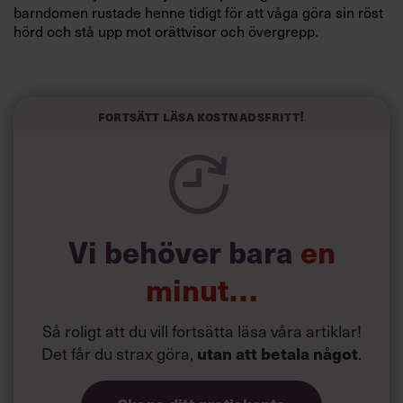
barndomen rustade henne tidigt för att våga göra sin röst
hörd och stå upp mot orättvisor och övergrepp.
Fokuset på lösningar och målinriktade kampanjer har
präglat hela hennes karriär.
”Jag ältar inte problem, jag löser dem”, säger hon.
Fortsätt läsa kostnadsfritt!
Vi behöver bara
en
minut…
Så roligt att du vill fortsätta läsa våra artiklar!
Det får du strax göra,
utan att betala något
.