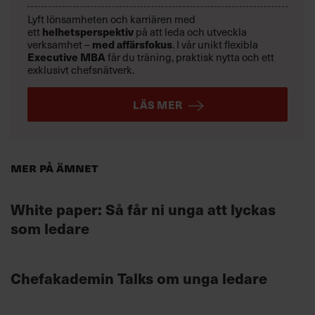
Lyft lönsamheten och karriären med
helhetsperspektiv
ett
på att leda och utveckla
med affärsfokus
verksamhet –
. I vår unikt flexibla
Executive MBA
får du träning, praktisk nytta och ett
exklusivt chefsnätverk.
LÄS MER
Mer på ämnet
White paper: Så får ni unga att lyckas
som ledare
Chefakademin Talks om unga ledare