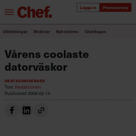
Logga in
Prenumerera
Bra ledare förändrar världen
Utbildningar
Webinar
Nyhetsbrev
Chefdagen
Innehåll från Chef
Vårens coolaste
Utbildning för ledare
datorväskor
Chefakademin+
Okategoriserade
Populära utbildningar
Text:
Redaktionen
Publicerad
2008-02-14
Annonsera
Om oss
Kontakta oss
Kundservice