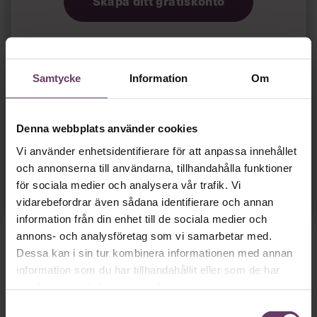
Skapa ditt gratiskonto
Tillgång
gratis
till våra låsta artiklar och webinar
utan tidsbegränsning!
och
Samtycke
Information
Om
Chefs nyhetsbrev
med senaste
ledarskapsnyheterna!
Denna webbplats använder cookies
Vi använder enhetsidentifierare för att anpassa innehållet
Dina uppgifter delas aldrig med tredje part.
Läs vår
och annonserna till användarna, tillhandahålla funktioner
integritetspolicy här
.
för sociala medier och analysera vår trafik. Vi
vidarebefordrar även sådana identifierare och annan
information från din enhet till de sociala medier och
annons- och analysföretag som vi samarbetar med.
Dessa kan i sin tur kombinera informationen med annan
information som du har tillhandahållit eller som de har
samlat in när du har använt deras tjänster.
Samtyckesval