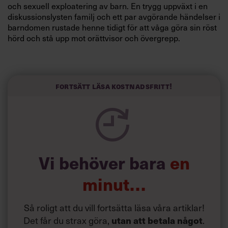
och sexuell exploatering av barn. En trygg uppväxt i en
diskussionslysten familj och ett par avgörande händelser i
barndomen rustade henne tidigt för att våga göra sin röst
hörd och stå upp mot orättvisor och övergrepp.
Fokuset på lösningar och målinriktade kampanjer har
präglat hela hennes karriär.
”Jag ältar inte problem, jag löser dem”, säger hon.
Fortsätt läsa kostnadsfritt!
Vi behöver bara
en
minut…
Så roligt att du vill fortsätta läsa våra artiklar!
Det får du strax göra,
utan att betala något
.