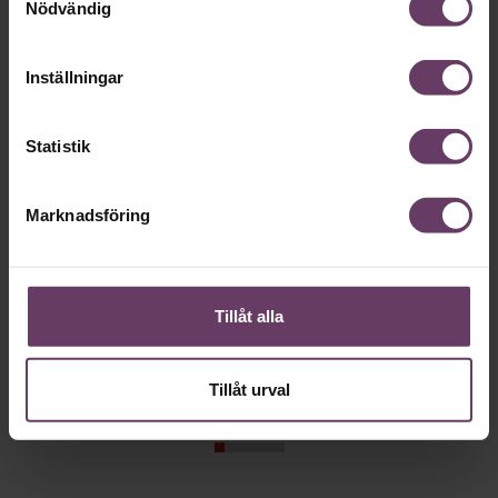
Nödvändig
Inställningar
Statistik
Annonssamarbete:
Beslutsfatt
Marknadsföring
Chef + Winningtemp
Sex unders
ledarskaps
Delta i Chefbarometern 2026
undviker 
Tillåt alla
Tillåt urval