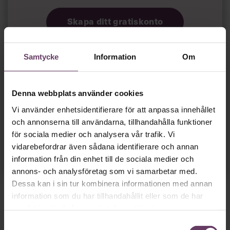
Skapa ditt gratiskonto
Tillgång
gratis
till våra låsta artiklar och webinar
Samtycke
Information
Om
utan tidsbegränsning!
och
Chefs nyhetsbrev
med senaste
Denna webbplats använder cookies
ledarskapsnyheterna!
Vi använder enhetsidentifierare för att anpassa innehållet
och annonserna till användarna, tillhandahålla funktioner
för sociala medier och analysera vår trafik. Vi
Dina uppgifter delas aldrig med tredje part.
Läs vår
vidarebefordrar även sådana identifierare och annan
integritetspolicy här
.
information från din enhet till de sociala medier och
annons- och analysföretag som vi samarbetar med.
Dessa kan i sin tur kombinera informationen med annan
information som du har tillhandahållit eller som de har
samlat in när du har använt deras tjänster.
Samtyckesval