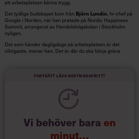
att arbetsplatsen känns trygg.
Björn Lundin
Det tydliga budskapet kom från
, hr-chef på
Google i Norden, när han pratade på Nordic Happiness
Summit, arrangerat av Handelshögskolan i Stockholm
nyligen.
Det som händer dagligdags på arbetsplatsen är det
viktigaste, menar han. Det är där du ska börja gräva
redan i dag.
Här är Björn Lundins tre enkla åtgärder som tagit skruv
och höjt arbetsglädjen på Google:
Fortsätt läsa kostnadsfritt!
Vi behöver bara
en
minut…