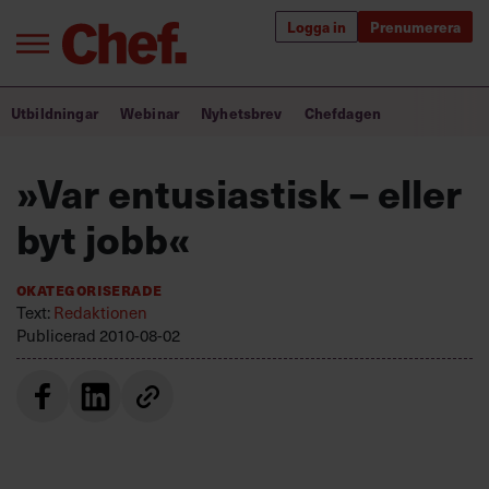
Logga in
Prenumerera
Bra ledare förändrar världen
Utbildningar
Webinar
Nyhetsbrev
Chefdagen
Innehåll från Chef
»Var entusiastisk – eller
Utbildning för ledare
byt jobb«
Chefakademin+
Okategoriserade
Populära utbildningar
Text:
Redaktionen
Publicerad
2010-08-02
Annonsera
Om oss
Kontakta oss
Kundservice