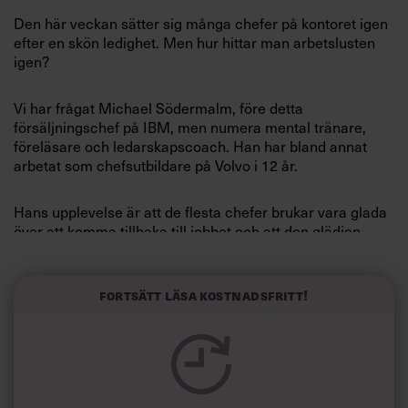
Villkor och policy för
Den här veckan sätter sig många chefer på kontoret igen
personuppgiftsbehandling
efter en skön ledighet. Men hur hittar man arbetslusten
igen?
Sök
efter:
Vi har frågat Michael Södermalm, före detta
försäljningschef på IBM, men numera mental tränare,
föreläsare och ledarskapscoach. Han har bland annat
arbetat som chefsutbildare på Volvo i 12 år.
Hans upplevelse är att de flesta chefer brukar vara glada
över att komma tillbaka till jobbet och att den glädjen
kommer naturligt. Om den inte gör det är något fel.
Logga in
Fortsätt läsa kostnadsfritt!
»Du behöver inte vara överdrivet positiv, men tänk på att
Prenumerera
du som chef är en förebild. Om du visar entusiasm och
sänder ut framtidstro, sprider det sig till dina
medarbetare.«
Vad ska man göra om man inte känner arbetslust?