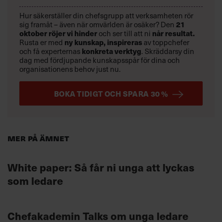
Hur säkerställer din chefsgrupp att verksamheten rör
21
sig framåt – även när omvärlden är osäker? Den
oktober
röjer vi hinder
når resultat.
och ser till att ni
ny kunskap,
inspireras
Rusta er med
av toppchefer
konkreta verktyg
och få experternas
.
Skräddarsy din
dag med fördjupande kunskapsspår för dina och
organisationens behov just nu.
BOKA TIDIGT OCH SPARA 30 %
Mer på ämnet
White paper: Så får ni unga att lyckas
som ledare
Chefakademin Talks om unga ledare