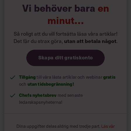
»Tyvärr finns det alldeles för många trötta chefer. Om du
Vi behöver bara
en
inte känner entusiasm när du är helt utvilad ska du nog
inte vara chef. Då är det dags att byta jobb, antingen
minut…
externt eller internt.«
Så roligt att du vill fortsätta läsa våra artiklar!
Det får du strax göra,
utan att betala något
.
Skapa ditt gratiskonto
Tillgång
gratis
till våra låsta artiklar och webinar
utan tidsbegränsning!
och
Chefs nyhetsbrev
med senaste
ledarskapsnyheterna!
Dina uppgifter delas aldrig med tredje part.
Läs vår