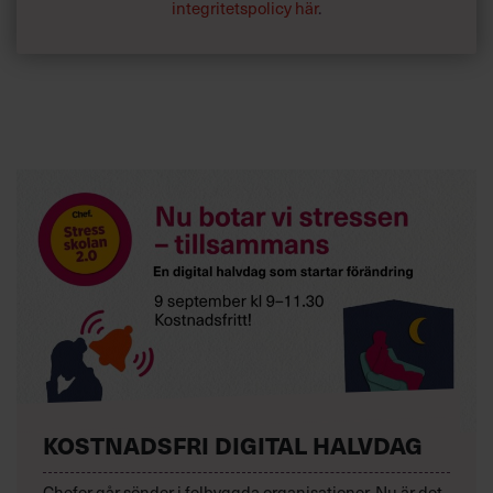
integritetspolicy här
.
KOSTNADSFRI DIGITAL HALVDAG
Chefer går sönder i felbyggda organisationer. Nu är det