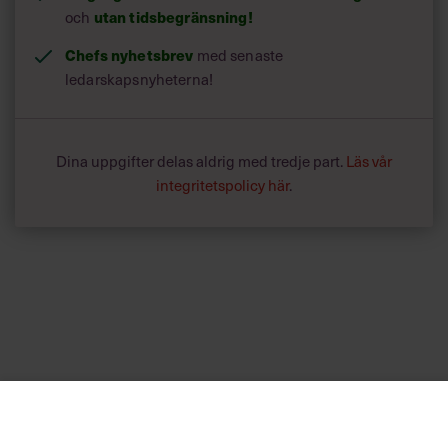
utan tidsbegränsning!
och
Chefs nyhetsbrev
med senaste
ledarskapsnyheterna!
Dina uppgifter delas aldrig med tredje part.
Läs vår
integritetspolicy här
.