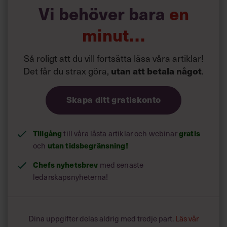
här metoden igen så fort de är missnöjda med mina
Vi behöver bara
en
beslut…
minut…
Vad kan jag göra för att få slut på dubbelspelet?
Så roligt att du vill fortsätta läsa våra artiklar!
Det får du strax göra,
utan att betala något
.
Skapa ditt gratiskonto
Tillgång
gratis
till våra låsta artiklar och webinar
utan tidsbegränsning!
och
Chefs nyhetsbrev
med senaste
ledarskapsnyheterna!
Dina uppgifter delas aldrig med tredje part.
Läs vår