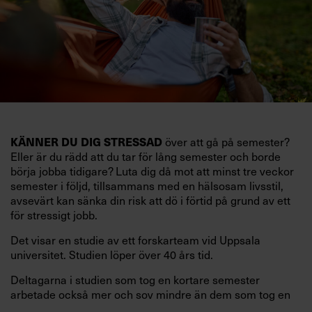
KÄNNER DU DIG STRESSAD
över att gå på semester?
Eller är du rädd att du tar för lång semester och borde
börja jobba tidigare? Luta dig då mot att minst tre veckor
semester i följd, tillsammans med en hälsosam livsstil,
avsevärt kan sänka din risk att dö i förtid på grund av ett
för stressigt jobb.
Det visar en studie av ett forskarteam vid Uppsala
universitet. Studien löper över 40 års tid.
Deltagarna i studien som tog en kortare semester
arbetade också mer och sov mindre än dem som tog en
längre semester, vilket ytterligare ökade stressen i deras