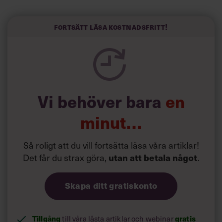
liv.
Forskarna tror sig dessutom kunna uttyda att en längre
Fortsätt läsa kostnadsfritt!
semester har större betydelse för långlevnad än andra
försök att förändra livsstilsvanor.
Vi behöver bara
en
minut…
Så roligt att du vill fortsätta läsa våra artiklar!
Det får du strax göra,
utan att betala något
.
Skapa ditt gratiskonto
Tillgång
gratis
till våra låsta artiklar och webinar