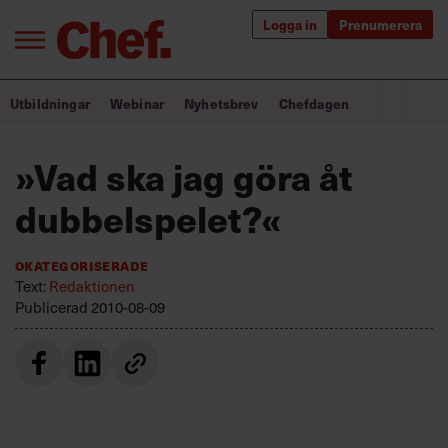
Logga in
Prenumerera
Bra ledare förändrar världen
Utbildningar
Webinar
Nyhetsbrev
Chefdagen
Innehåll från Chef
»Vad ska jag göra åt
Utbildning för ledare
dubbelspelet?«
Chefakademin+
Okategoriserade
Populära utbildningar
Text:
Redaktionen
Publicerad
2010-08-09
Annonsera
Om oss
Kontakta oss
Kundservice