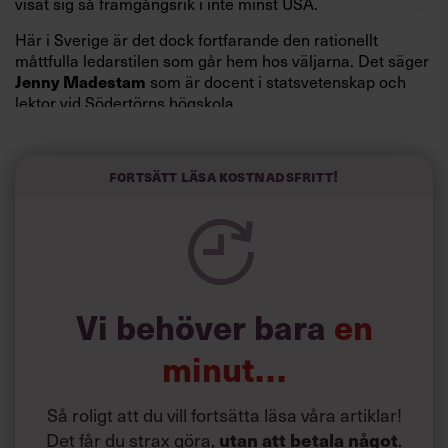
visat sig så framgångsrik i inte minst USA.
Här i Sverige är det dock fortfarande den rationellt
måttfulla ledarstilen som går hem hos väljarna. Det säger
Jenny Madestam
som är docent i statsvetenskap och
lektor vid Södertörns högskola.
”Svenskarna tar politik på allvar och brukar uppskatta
politiker som har framtoningen av att vara kunniga,
Fortsätt läsa kostnadsfritt!
kompetenta och stå med båda fötterna på jorden. Hellre
en tråkig partiledare i foträta skor än en känslomässig
spelevink i högklackat, är hur jag brukar sammanfatta de
önskningar som svenskarna för fram i undersökningar.”
Läs mer:
Vi behöver bara
en
Siri Wikander: ”Led som i
början av pandemin”
minut…
Så roligt att du vill fortsätta läsa våra artiklar!
Det får du strax göra,
utan att betala något
.