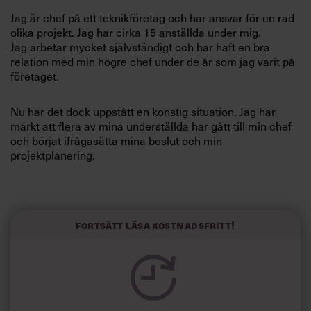
Villkor och policy för
Jag är chef på ett teknikföretag och har ansvar för en rad
personuppgiftsbehandling
olika projekt. Jag har cirka 15 anställda under mig.
Jag arbetar mycket självständigt och har haft en bra
relation med min högre chef under de år som jag varit på
Sök
företaget.
efter:
Nu har det dock uppstått en konstig situation. Jag har
märkt att flera av mina underställda har gått till min chef
och börjat ifrågasätta mina beslut och min
projektplanering.
I vissa fall har min chef tagit till sig deras synpunkter och
ändrat min tidsplanering. Han har helt enkelt kört över
Logga in
mig.
Fortsätt läsa kostnadsfritt!
Prenumerera
Jag känner mig lurad, både av mina medarbetare som
gått bakom ryggen på mig och av min chef som helt
sonika ändrat mina beslut utan att rådfråga mig. Jag är
orolig över att mina underställda kommer att testa den