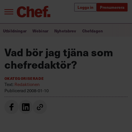
Logga in
Prenumerera
Bra ledare förändrar världen
Utbildningar
Webinar
Nyhetsbrev
Chefdagen
Innehåll från Chef
Vad bör jag tjäna som
Utbildning för ledare
chefredaktör?
Chefakademin+
Okategoriserade
Populära utbildningar
Text:
Redaktionen
Publicerad
2008-01-10
Annonsera
Om oss
Kontakta oss
Kundservice