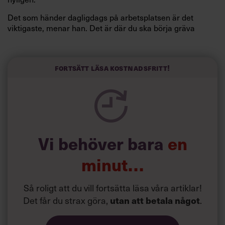
Det som händer dagligdags på arbetsplatsen är det
viktigaste, menar han. Det är där du ska börja gräva
redan i dag.
Här är Björn Lundins tre enkla åtgärder som tagit skruv
och höjt arbetsglädjen på Google:
Fortsätt läsa kostnadsfritt!
Vi behöver bara
en
minut…
Så roligt att du vill fortsätta läsa våra artiklar!
Det får du strax göra,
.
utan att betala något