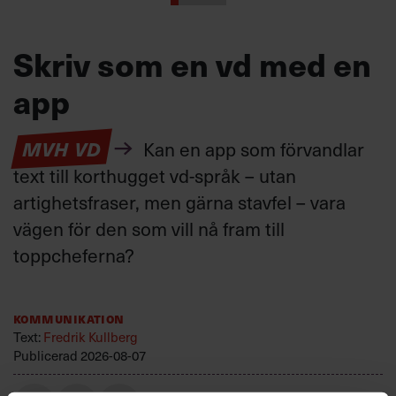
Skriv som en vd med en
app
MVH VD
Kan en app som förvandlar
text till korthugget vd-språk – utan
artighetsfraser, men gärna stavfel – vara
vägen för den som vill nå fram till
toppcheferna?
Kommunikation
Text:
Fredrik Kullberg
Publicerad
2026-08-07