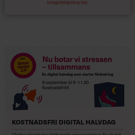
integritetspolicy här
.
KOSTNADSFRI DIGITAL HALVDAG
Chefer går sönder i felbyggda organisationer. Nu är det