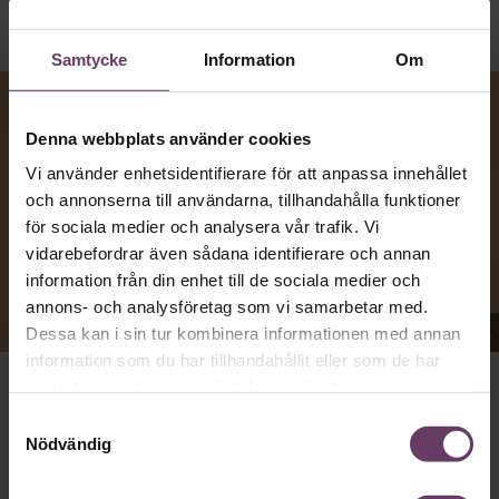
Samtycke
Information
Om
Denna webbplats använder cookies
Vi använder enhetsidentifierare för att anpassa innehållet
och annonserna till användarna, tillhandahålla funktioner
för sociala medier och analysera vår trafik. Vi
vidarebefordrar även sådana identifierare och annan
information från din enhet till de sociala medier och
annons- och analysföretag som vi samarbetar med.
Appen Sinceerly imiterar vd:ars kortfattade språk.
Dessa kan i sin tur kombinera informationen med annan
information som du har tillhandahållit eller som de har
samlat in när du har använt deras tjänster.
att nå och besvarar inte alltid
VD:AR KAN VARA SVÅRA
Samtyckesval
mejl från främlingar. Men studenten
på
Ben Horwitz
Nödvändig
Harvard Business School kom på ett trick: Han skapade
en app som imiterar toppchefernas sätt att skriva, med