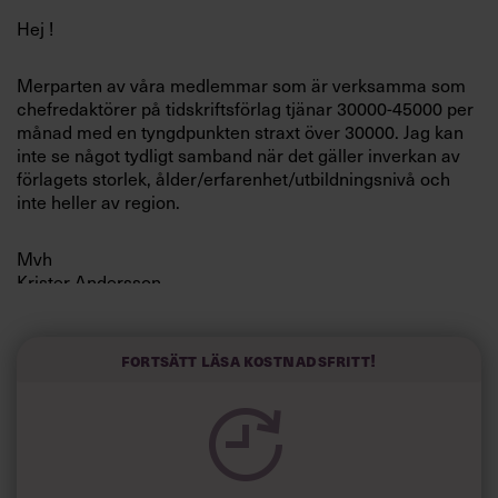
Villkor och policy för
Hej !
personuppgiftsbehandling
Merparten av våra medlemmar som är verksamma som
chefredaktörer på tidskriftsförlag tjänar 30000-45000 per
Sök
månad med en tyngdpunkten straxt över 30000. Jag kan
efter:
inte se något tydligt samband när det gäller inverkan av
förlagets storlek, ålder/erfarenhet/utbildningsnivå och
inte heller av region.
Mvh
Krister Andersson
Logga in
Fortsätt läsa kostnadsfritt!
Prenumerera